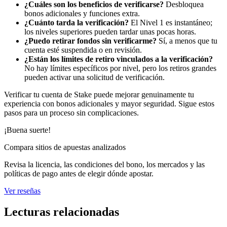
¿Cuáles son los beneficios de verificarse?
Desbloquea
bonos adicionales y funciones extra.
¿Cuánto tarda la verificación?
El Nivel 1 es instantáneo;
los niveles superiores pueden tardar unas pocas horas.
¿Puedo retirar fondos sin verificarme?
Sí, a menos que tu
cuenta esté suspendida o en revisión.
¿Están los límites de retiro vinculados a la verificación?
No hay límites específicos por nivel, pero los retiros grandes
pueden activar una solicitud de verificación.
Verificar tu cuenta de Stake puede mejorar genuinamente tu
experiencia con bonos adicionales y mayor seguridad. Sigue estos
pasos para un proceso sin complicaciones.
¡Buena suerte!
Compara sitios de apuestas analizados
Revisa la licencia, las condiciones del bono, los mercados y las
políticas de pago antes de elegir dónde apostar.
Ver reseñas
Lecturas relacionadas