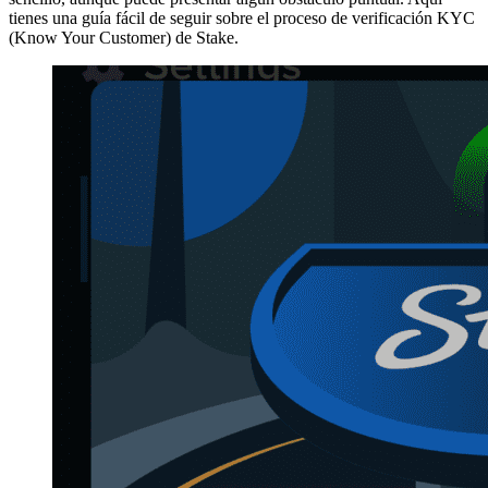
tienes una guía fácil de seguir sobre el proceso de verificación KYC
(Know Your Customer) de Stake.