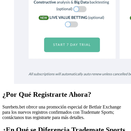
¿Por Qué Registrarte Ahora?
Surebets.bet ofrece una promoción especial de Betfair Exchange
para los nuevos registros confirmados con Trademate Sports;
contáctanos tras registrarte para más detalles.
¿En Qué se Diferencia Trademate Sports