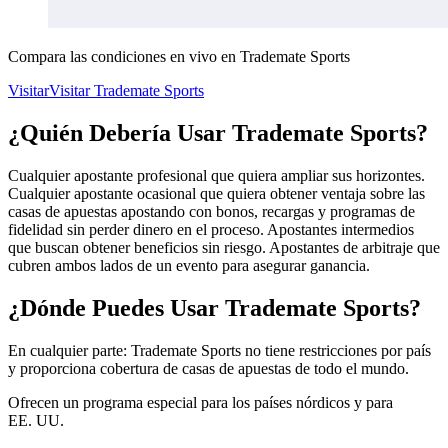
Compara las condiciones en vivo en Trademate Sports
Visitar
Visitar Trademate Sports
¿Quién Debería Usar Trademate Sports?
Cualquier apostante profesional que quiera ampliar sus horizontes.
Cualquier apostante ocasional que quiera obtener ventaja sobre las
casas de apuestas apostando con bonos, recargas y programas de
fidelidad sin perder dinero en el proceso. Apostantes intermedios
que buscan obtener beneficios sin riesgo. Apostantes de arbitraje que
cubren ambos lados de un evento para asegurar ganancia.
¿Dónde Puedes Usar Trademate Sports?
En cualquier parte: Trademate Sports no tiene restricciones por país
y proporciona cobertura de casas de apuestas de todo el mundo.
Ofrecen un programa especial para los países nórdicos y para
EE. UU.