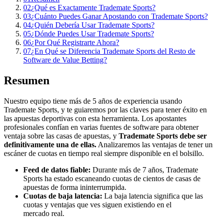
02
¿Qué es Exactamente Trademate Sports?
03
¿Cuánto Puedes Ganar Apostando con Trademate Sports?
04
¿Quién Debería Usar Trademate Sports?
05
¿Dónde Puedes Usar Trademate Sports?
06
¿Por Qué Registrarte Ahora?
07
¿En Qué se Diferencia Trademate Sports del Resto de
Software de Value Betting?
Resumen
Nuestro equipo tiene más de 5 años de experiencia usando
Trademate Sports, y te guiaremos por las claves para tener éxito en
las apuestas deportivas con esta herramienta. Los apostantes
profesionales confían en varias fuentes de software para obtener
ventaja sobre las casas de apuestas, y
Trademate Sports debe ser
definitivamente una de ellas.
Analizaremos las ventajas de tener un
escáner de cuotas en tiempo real siempre disponible en el bolsillo.
Feed de datos fiable:
Durante más de 7 años, Trademate
Sports ha estado escaneando cuotas de cientos de casas de
apuestas de forma ininterrumpida.
Cuotas de baja latencia:
La baja latencia significa que las
cuotas y ventajas que ves siguen existiendo en el
mercado real.