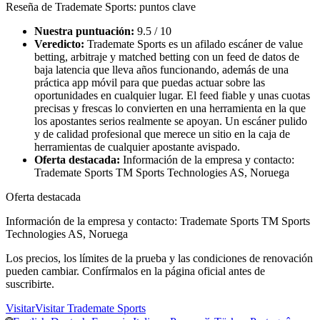
Reseña de Trademate Sports: puntos clave
Nuestra puntuación
:
9.5 / 10
Veredicto
:
Trademate Sports es un afilado escáner de value
betting, arbitraje y matched betting con un feed de datos de
baja latencia que lleva años funcionando, además de una
práctica app móvil para que puedas actuar sobre las
oportunidades en cualquier lugar. El feed fiable y unas cuotas
precisas y frescas lo convierten en una herramienta en la que
los apostantes serios realmente se apoyan. Un escáner pulido
y de calidad profesional que merece un sitio en la caja de
herramientas de cualquier apostante avispado.
Oferta destacada
:
Información de la empresa y contacto:
Trademate Sports TM Sports Technologies AS, Noruega
Oferta destacada
Información de la empresa y contacto: Trademate Sports TM Sports
Technologies AS, Noruega
Los precios, los límites de la prueba y las condiciones de renovación
pueden cambiar. Confírmalos en la página oficial antes de
suscribirte.
Visitar
Visitar Trademate Sports