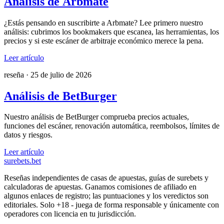
Análisis de Arbmate
¿Estás pensando en suscribirte a Arbmate? Lee primero nuestro
análisis: cubrimos los bookmakers que escanea, las herramientas, los
precios y si este escáner de arbitraje económico merece la pena.
Leer artículo
reseña
·
25 de julio de 2026
Análisis de BetBurger
Nuestro análisis de BetBurger comprueba precios actuales,
funciones del escáner, renovación automática, reembolsos, límites de
datos y riesgos.
Leer artículo
surebets
.bet
Reseñas independientes de casas de apuestas, guías de surebets y
calculadoras de apuestas. Ganamos comisiones de afiliado en
algunos enlaces de registro; las puntuaciones y los veredictos son
editoriales. Solo +18 - juega de forma responsable y únicamente con
operadores con licencia en tu jurisdicción.