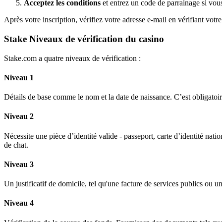
Acceptez les conditions
et entrez un code de parrainage si vou
Après votre inscription, vérifiez votre adresse e-mail en vérifiant vo
Stake Niveaux de vérification du casino
Stake.com a quatre niveaux de vérification :
Niveau 1
Détails de base comme le nom et la date de naissance. C’est obligatoire
Niveau 2
Nécessite une pièce d’identité valide - passeport, carte d’identité nat
de chat.
Niveau 3
Un justificatif de domicile, tel qu'une facture de services publics ou u
Niveau 4