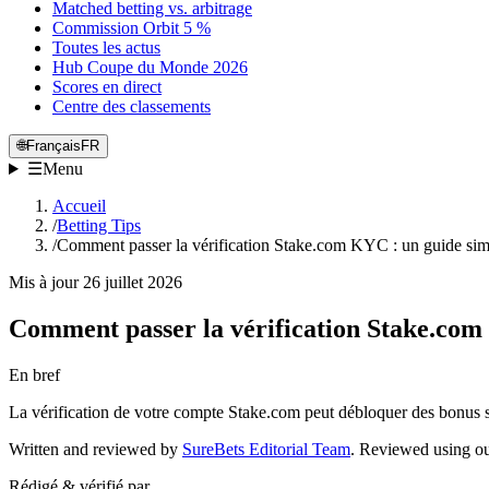
Matched betting vs. arbitrage
Commission Orbit 5 %
Toutes les actus
Hub Coupe du Monde 2026
Scores en direct
Centre des classements
🌐
Français
FR
☰
Menu
Accueil
/
Betting Tips
/
Comment passer la vérification Stake.com KYC : un guide sim
Mis à jour 26 juillet 2026
Comment passer la vérification Stake.com
En bref
La vérification de votre compte Stake.com peut débloquer des bonus su
Written and reviewed by
SureBets Editorial Team
. Reviewed using o
Rédigé & vérifié par