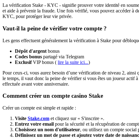
La vérification Stake - KYC - signifie prouver votre identité en soumet
et aide à prévenir la fraude. Une fois vérifié, vous pouvez accéder à 
KYC, pour protéger leur vie privée.
Vaut-il la peine de vérifier votre compte ?
Les gens effectuent généralement la vérification à Stake pour débloq
Dépôt d'argent
bonus
Codes bonus
partagé via Telegram
Exclusif
VIP bonus (
lire la suite ici...
)
Pour ceux-ci, vous aurez besoin d’une vérification de niveau 2, ains
le temps, il vaut donc la peine de vérifier si vous êtes un joueur acti
effectuée avant votre anniversaire.
Comment créer un compte casino Stake
Créer un compte est simple et rapide :
Visite
Stake.com
et cliquez sur « S'inscrire ».
Entrez votre email
pour la sécurité et la récupération de compt
Choisissez un nom d'utilisateur
, ou utilisez un compte social 
Définissez un mot de passe et ajoutez votre date de naissan