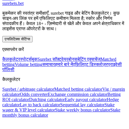
surebets
.bet
बुकमेकर की स्वतंत्र समीक्षाएँ, surebet गाइड और बेटिंग कैलकुलेटर। कुछ
साइन-अप लिंक पर हमें एफिलिएट कमीशन मिलता है; स्कोर और निर्णय
संपादकीय हैं। केवल 18+ - ज़िम्मेदारी से खेलें और केवल अपने क्षेत्राधिकार में
लाइसेंस प्राप्त ऑपरेटरों के साथ।
एनालिटिक्स सेटिंग्स
एक्सप्लोर करें
कैलकुलेटर
स्पोर्ट्सबुक
Surebet सॉफ़्टवेयर
बोनस
बेटिंग एक्सचेंज
Matched
betting
Volume betting
समाचार
हमारे बारे में
एफ़िलिएट डिस्क्लोज़र
प्राइवेसी
पॉलिसी
कैलकुलेटर
Surebet / arbitrage calculator
Matched betting calculator
Vig / margin
calculator
Odds converter
Exchange commission calculator
Betting
ROI calculator
Dutching calculator
Early payout calculator
Hedge
calculator
Lay to back calculator
Sequential lay calculator
Stake
wager & VIP level calculator
Stake weekly bonus calculator
Stake
monthly bonus calculator