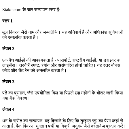
Stake.com के चार सत्यापन स्तर हैं:
स्तर 1
मूल विवरण जैसे नाम और जन्मतिथि। यह अनिवार्य है और अधिकांश सुविधाओं
को अनलॉक करता है।
लेवल 2
एक वैध आईडी की आवश्यकता है - पासपोर्ट, राष्ट्रीय आईडी, या ड्राइवर का
लाइसेंस। तस्वीरें स्पष्ट, रंगीन और असंपादित होनी चाहिए। यह स्तर बोनस
कोड और चैट रेन को अनलॉक करता है।
लेवल 3
पते का प्रमाण, जैसे उपयोगिता बिल या पिछले छह महीनों के भीतर जारी किया
गया बैंक विवरण।
लेवल 4
धन के स्रोत का सत्यापन. यह दिखाने के लिए कि तुम्हारा जुए का पैसा कहां से
आता है, बैंक विवरण, भुगतान पर्ची या बिक्री अनुबंध जैसे दस्तावेज़ प्रदान करें।