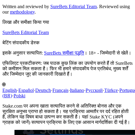
Written and reviewed by
SureBets Editorial Team
. Reviewed using
our
methodology
.
लिखा और समीक्षा किया गया
SureBets Editorial Team
बेटिंग संपादकीय डेस्क
इसके अनुसार सत्यापित:
SureBets समीक्षा पद्धति
। 18+ - जिम्मेदारी से खेलें।
एफिलिएट प्रकटीकरण: जब पाठक कुछ लिंक का उपयोग करते हैं तो SureBets
को कमीशन मिल सकता है। फिर भी हमारे संपादकीय पेज प्रतिबंध, मुख्य शर्तें
और जिम्मेदार जुए की जानकारी दिखाते हैं।
🌐
English
·
Español
·
Deutsch
·
Français
·
Italiano
·
Русский
·
Türkçe
·
Portugu
(BR)
·
Polski
Stake.com पर अपना खाता सत्यापित करने से अतिरिक्त बोनस और एक
सुरक्षित अनुभव प्राप्त हो सकता है। यह प्रक्रिया आमतौर पर दर्द रहित होती
है, लेकिन यह विषम बाधा उत्पन्न कर सकती है। यहां Stake KYC (अपने
ग्राहक को जानें) सत्यापन प्रक्रिया के लिए एक आसान मार्गदर्शिका दी गई है।