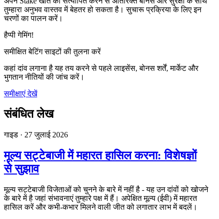
अपने Stake खाते को सत्यापित करने से अतिरिक्त बोनस और सुरक्षा के साथ
तुम्हारा अनुभव वास्तव में बेहतर हो सकता है। सुचारू प्रक्रिया के लिए इन
चरणों का पालन करें।
हैप्पी गेमिंग!
समीक्षित बेटिंग साइटों की तुलना करें
कहां दांव लगाना है यह तय करने से पहले लाइसेंस, बोनस शर्तें, मार्केट और
भुगतान नीतियों की जांच करें।
समीक्षाएं देखें
संबंधित लेख
गाइड
·
27 जुलाई 2026
मूल्य सट्टेबाजी में महारत हासिल करना: विशेषज्ञों
से सुझाव
मूल्य सट्टेबाजी विजेताओं को चुनने के बारे में नहीं है - यह उन दांवों को खोजने
के बारे में है जहां संभावनाएं तुम्हारे पक्ष में हैं। अपेक्षित मूल्य (ईवी) में महारत
हासिल करें और कभी-कभार मिलने वाली जीत को लगातार लाभ में बदलें।