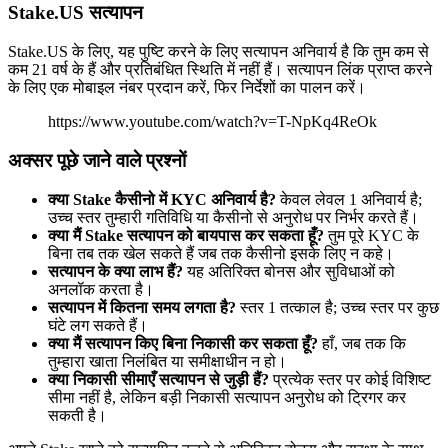
Stake.US सत्यापन
Stake.US के लिए, यह पुष्टि करने के लिए सत्यापन अनिवार्य है कि तुम कम से
कम 21 वर्ष के हैं और प्रतिबंधित स्थिति में नहीं हैं। सत्यापन लिंक प्राप्त करने
के लिए एक मोबाइल नंबर प्रदान करें, फिर निर्देशों का पालन करें।
https://www.youtube.com/watch?v=T-NpKq4ReOk
अक्सर पूछे जाने वाले प्रश्नों
क्या Stake कैसीनो में KYC अनिवार्य है?
केवल लेवल 1 अनिवार्य है;
उच्च स्तर तुम्हारी गतिविधि या कैसीनो से अनुरोध पर निर्भर करते हैं।
क्या मैं Stake सत्यापन को बायपास कर सकता हूँ?
तुम पूरे KYC के
बिना तब तक खेल सकते हैं जब तक कैसीनो इसके लिए न कहे।
सत्यापन के क्या लाभ हैं?
यह अतिरिक्त बोनस और सुविधाओं को
अनलॉक करता है।
सत्यापन में कितना समय लगता है?
स्तर 1 तत्काल है; उच्च स्तर पर कुछ
घंटे लग सकते हैं।
क्या मैं सत्यापन किए बिना निकासी कर सकता हूँ?
हाँ, जब तक कि
तुम्हारा खाता निलंबित या समीक्षाधीन न हो।
क्या निकासी सीमाएँ सत्यापन से जुड़ी हैं?
प्रत्येक स्तर पर कोई विशिष्ट
सीमा नहीं है, लेकिन बड़ी निकासी सत्यापन अनुरोध को ट्रिगर कर
सकती है।