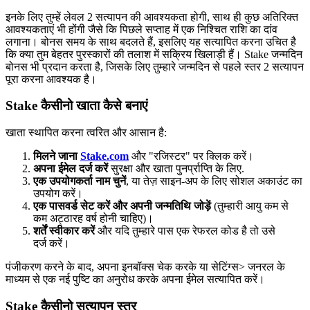
इनके लिए तुम्हें लेवल 2 सत्यापन की आवश्यकता होगी, साथ ही कुछ अतिरिक्त
आवश्यकताएं भी होंगी जैसे कि पिछले सप्ताह में एक निश्चित राशि का दांव
लगाना। बोनस समय के साथ बदलते हैं, इसलिए यह सत्यापित करना उचित है
कि क्या तुम बेहतर पुरस्कारों की तलाश में सक्रिय खिलाड़ी हैं। Stake जन्मदिन
बोनस भी प्रदान करता है, जिसके लिए तुम्हारे जन्मदिन से पहले स्तर 2 सत्यापन
पूरा करना आवश्यक है।
Stake कैसीनो खाता कैसे बनाएं
खाता स्थापित करना त्वरित और आसान है:
मिलने जाना
Stake.com
और "रजिस्टर" पर क्लिक करें।
अपना ईमेल दर्ज करें
सुरक्षा और खाता पुनर्प्राप्ति के लिए.
एक उपयोगकर्ता नाम चुनें
, या तेज़ साइन-अप के लिए सोशल अकाउंट का
उपयोग करें।
एक पासवर्ड सेट करें और अपनी जन्मतिथि जोड़ें
(तुम्हारी आयु कम से
कम अट्ठारह वर्ष होनी चाहिए)।
शर्तें स्वीकार करें
और यदि तुम्हारे पास एक रेफरल कोड है तो उसे
दर्ज करें।
पंजीकरण करने के बाद, अपना इनबॉक्स चेक करके या सेटिंग्स> जनरल के
माध्यम से एक नई पुष्टि का अनुरोध करके अपना ईमेल सत्यापित करें।
Stake कैसीनो सत्यापन स्तर