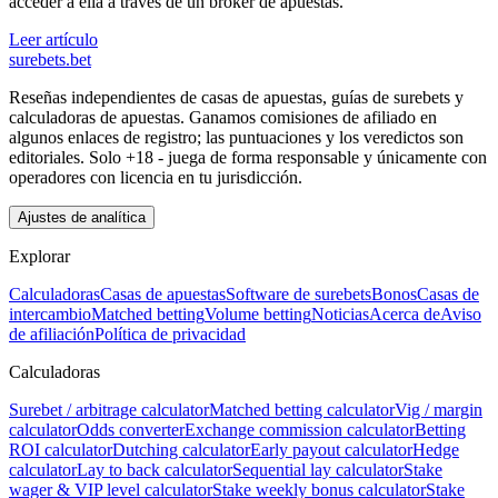
acceder a ella a través de un bróker de apuestas.
Leer artículo
surebets
.bet
Reseñas independientes de casas de apuestas, guías de surebets y
calculadoras de apuestas. Ganamos comisiones de afiliado en
algunos enlaces de registro; las puntuaciones y los veredictos son
editoriales. Solo +18 - juega de forma responsable y únicamente con
operadores con licencia en tu jurisdicción.
Ajustes de analítica
Explorar
Calculadoras
Casas de apuestas
Software de surebets
Bonos
Casas de
intercambio
Matched betting
Volume betting
Noticias
Acerca de
Aviso
de afiliación
Política de privacidad
Calculadoras
Surebet / arbitrage calculator
Matched betting calculator
Vig / margin
calculator
Odds converter
Exchange commission calculator
Betting
ROI calculator
Dutching calculator
Early payout calculator
Hedge
calculator
Lay to back calculator
Sequential lay calculator
Stake
wager & VIP level calculator
Stake weekly bonus calculator
Stake