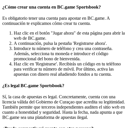
¿Cómo crear una cuenta en BC.game Sportsbook?
Es obligatorio tener una cuenta para apostar en BC.game. A
continuación te explicamos cómo crear tu cuenta.
Haz clic en el botón "Jugar ahora" de esta página para abrir la
web de BC.game.
A continuación, pulsa la pestaña 'Registrarse ahora'.
Introduce tu número de teléfono y crea una contraseña.
Además, selecciona tu moneda e introduce el código
promocional del bono de bienvenida.
Haz clic en 'Registrarse'. Recibirás un código en tu teléfono
para verificar tu número de móvil. Por último, activa las
apuestas con dinero real añadiendo fondos a tu cuenta.
¿Es legal BC.game Sportsbook?
Sí, la casa de apuestas es legal. Concretamente, cuenta con una
licencia válida del Gobierno de Curaçao que acredita su legitimidad.
También permite que terceros independientes auditen el sitio web en
cuanto a honestidad y seguridad. Hasta la fecha, nada apunta a que
BC.game sea una plataforma de apuestas ilegal.