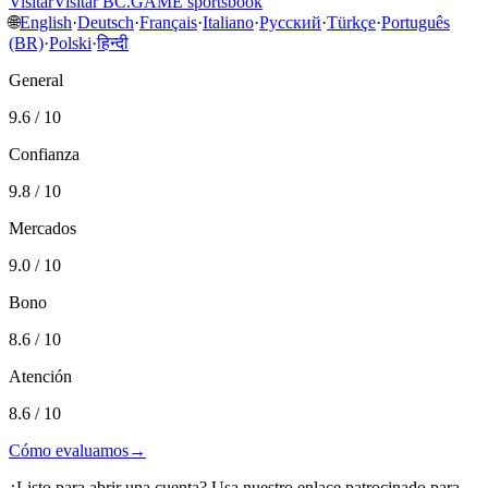
Visitar
Visitar BC.GAME sportsbook
🌐
English
·
Deutsch
·
Français
·
Italiano
·
Русский
·
Türkçe
·
Português
(BR)
·
Polski
·
हिन्दी
General
9.6 / 10
Confianza
9.8 / 10
Mercados
9.0 / 10
Bono
8.6 / 10
Atención
8.6 / 10
Cómo evaluamos
→
¿Listo para abrir una cuenta? Usa nuestro enlace patrocinado para