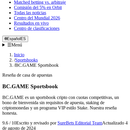
Matched betting vs. arbitraje
Comisión del 5% en Orbit
Todas las noticias
Centro del Mundial 2026
Resultados en vivo
Centro de clasificaciones
🌐
Español
ES
☰
Menú
Inicio
/
Sportsbooks
/
BC.GAME Sportsbook
Reseña de casa de apuestas
BC.GAME Sportsbook
BC.GAME es un sportsbook cripto con cuotas competitivas, un
bono de bienvenida sin requisitos de apuesta, staking de
criptomonedas y un programa VIP estilo Stake. Nuestra reseña
honesta.
9.6 / 10
Escrito y revisado por
SureBets Editorial Team
Actualizado 4
de agosto de 2024