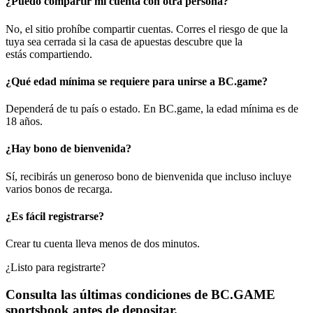
¿Puedo compartir mi cuenta con otra persona?
No, el sitio prohíbe compartir cuentas. Corres el riesgo de que la
tuya sea cerrada si la casa de apuestas descubre que la
estás compartiendo.
¿Qué edad mínima se requiere para unirse a BC.game?
Dependerá de tu país o estado. En BC.game, la edad mínima es de
18 años.
¿Hay bono de bienvenida?
Sí, recibirás un generoso bono de bienvenida que incluso incluye
varios bonos de recarga.
¿Es fácil registrarse?
Crear tu cuenta lleva menos de dos minutos.
¿Listo para registrarte?
Consulta las últimas condiciones de BC.GAME
sportsbook antes de depositar.