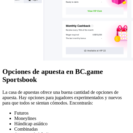
Opciones de apuesta en BC.game
Sportsbook
La casa de apuestas ofrece una buena cantidad de opciones de
apuesta. Hay opciones para jugadores experimentados y nuevos
para que todos se sientan cómodos. Encontrarás:
Futuros
Moneylines
Hándicap asiático
Combinadas