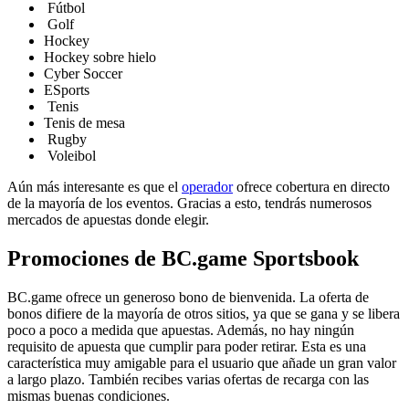
Fútbol
Golf
Hockey
Hockey sobre hielo
Cyber Soccer
ESports
Tenis
Tenis de mesa
Rugby
Voleibol
Aún más interesante es que el
operador
ofrece cobertura en directo
de la mayoría de los eventos. Gracias a esto, tendrás numerosos
mercados de apuestas donde elegir.
Promociones de BC.game Sportsbook
BC.game ofrece un generoso bono de bienvenida. La oferta de
bonos difiere de la mayoría de otros sitios, ya que se gana y se libera
poco a poco a medida que apuestas. Además, no hay ningún
requisito de apuesta que cumplir para poder retirar. Esta es una
característica muy amigable para el usuario que añade un gran valor
a largo plazo. También recibes varias ofertas de recarga con las
mismas buenas condiciones.