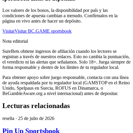
Los valores de los bonos, la disponibilidad por país y las
condiciones de apuesta cambian a menudo. Confírmalos en la
página en vivo antes de hacer un depósito.
Visitar
Visitar BC.GAME sportsbook
Nota editorial
SureBets obtiene ingresos de afiliación cuando los lectores se
registran a través de nuestros enlaces. Esto no cambia la puntuación,
el veredicto ni las alertas que señalamos. Solo 18+. Juega siempre de
forma responsable y dentro de los límites de tu regulador local.
Para obtener apoyo sobre juego responsable, contacta con una línea
de ayuda respaldada por tu regulador local (GAMSTOP en el Reino
Unido, Spelpaus en Suecia, ROFUS en Dinamarca, o
BeGambleAware.org a nivel internacional) antes de depositar.
Lecturas relacionadas
reseña
·
25 de julio de 2026
Pin Up Sportsbook