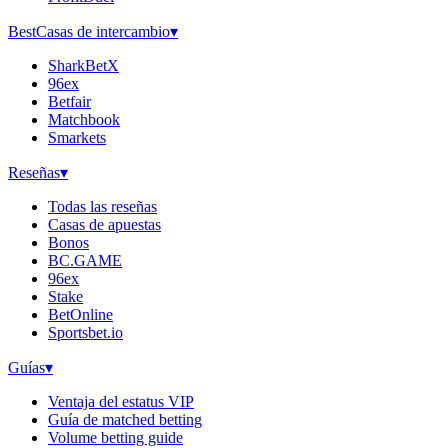
Best
Casas de intercambio
▾
SharkBetX
96ex
Betfair
Matchbook
Smarkets
Reseñas
▾
Todas las reseñas
Casas de apuestas
Bonos
BC.GAME
96ex
Stake
BetOnline
Sportsbet.io
Guías
▾
Ventaja del estatus VIP
Guía de matched betting
Volume betting guide