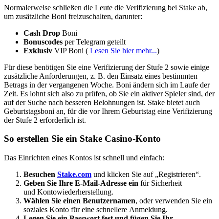
Normalerweise schließen die Leute die Verifizierung bei Stake ab,
um zusätzliche Boni freizuschalten, darunter:
Cash Drop
Boni
Bonuscodes
per Telegram geteilt
Exklusiv
VIP Boni (
Lesen Sie hier mehr...
)
Für diese benötigen Sie eine Verifizierung der Stufe 2 sowie einige
zusätzliche Anforderungen, z. B. den Einsatz eines bestimmten
Betrags in der vergangenen Woche. Boni ändern sich im Laufe der
Zeit. Es lohnt sich also zu prüfen, ob Sie ein aktiver Spieler sind, der
auf der Suche nach besseren Belohnungen ist. Stake bietet auch
Geburtstagsboni an, für die vor Ihrem Geburtstag eine Verifizierung
der Stufe 2 erforderlich ist.
So erstellen Sie ein Stake Casino-Konto
Das Einrichten eines Kontos ist schnell und einfach:
Besuchen
Stake.com
und klicken Sie auf „Registrieren“.
Geben Sie Ihre E-Mail-Adresse ein
für Sicherheit
und Kontowiederherstellung.
Wählen Sie einen Benutzernamen
, oder verwenden Sie ein
soziales Konto für eine schnellere Anmeldung.
Legen Sie ein Passwort fest und fügen Sie Ihr