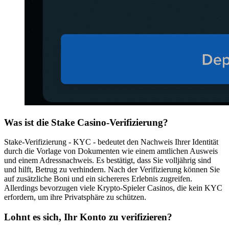
Was ist die Stake Casino-Verifizierung?
Stake-Verifizierung - KYC - bedeutet den Nachweis Ihrer Identität
durch die Vorlage von Dokumenten wie einem amtlichen Ausweis
und einem Adressnachweis. Es bestätigt, dass Sie volljährig sind
und hilft, Betrug zu verhindern. Nach der Verifizierung können Sie
auf zusätzliche Boni und ein sichereres Erlebnis zugreifen.
Allerdings bevorzugen viele Krypto-Spieler Casinos, die kein KYC
erfordern, um ihre Privatsphäre zu schützen.
Lohnt es sich, Ihr Konto zu verifizieren?