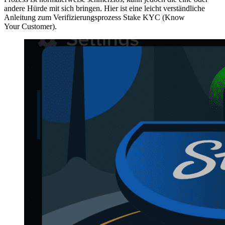
andere Hürde mit sich bringen. Hier ist eine leicht verständliche
Anleitung zum Verifizierungsprozess Stake KYC (Know
Your Customer).