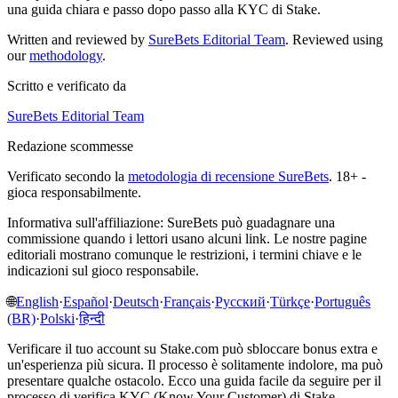
una guida chiara e passo dopo passo alla KYC di Stake.
Written and reviewed by
SureBets Editorial Team
. Reviewed using
our
methodology
.
Scritto e verificato da
SureBets Editorial Team
Redazione scommesse
Verificato secondo la
metodologia di recensione SureBets
. 18+ -
gioca responsabilmente.
Informativa sull'affiliazione: SureBets può guadagnare una
commissione quando i lettori usano alcuni link. Le nostre pagine
editoriali mostrano comunque le restrizioni, i termini chiave e le
indicazioni sul gioco responsabile.
🌐
English
·
Español
·
Deutsch
·
Français
·
Русский
·
Türkçe
·
Português
(BR)
·
Polski
·
हिन्दी
Verificare il tuo account su Stake.com può sbloccare bonus extra e
un'esperienza più sicura. Il processo è solitamente indolore, ma può
presentare qualche ostacolo. Ecco una guida facile da seguire per il
processo di verifica KYC (Know Your Customer) di Stake.