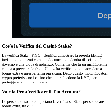
Cos'è la Verifica del Casinò Stake?
La verifica Stake - KYC - significa dimostrare la propria identità
inviando documenti come un documento d'identità rilasciato dal
governo e una prova di indirizzo. Conferma che tu sia maggiorenne
e aiuta a prevenire le frodi. Una volta verificato, puoi accedere a
bonus extra e un'esperienza più sicura. Detto questo, molti giocatori
crypto preferiscono i casinò che non richiedono la KYC, per
proteggere la propria privacy.
Vale la Pena Verificare il Tuo Account?
Le persone di solito completano la verifica su Stake per sbloccare
bonus extra, tra cui: