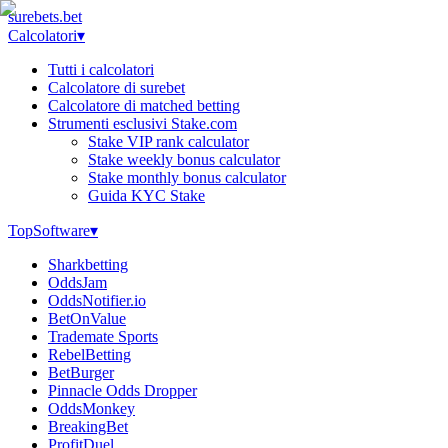
surebets
.bet
Calcolatori
▾
Tutti i calcolatori
Calcolatore di surebet
Calcolatore di matched betting
Strumenti esclusivi Stake.com
Stake VIP rank calculator
Stake weekly bonus calculator
Stake monthly bonus calculator
Guida KYC Stake
Top
Software
▾
Sharkbetting
OddsJam
OddsNotifier.io
BetOnValue
Trademate Sports
RebelBetting
BetBurger
Pinnacle Odds Dropper
OddsMonkey
BreakingBet
ProfitDuel