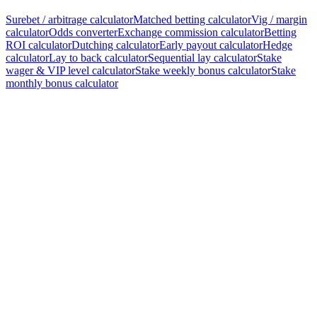
Surebet / arbitrage calculator
Matched betting calculator
Vig / margin
calculator
Odds converter
Exchange commission calculator
Betting
ROI calculator
Dutching calculator
Early payout calculator
Hedge
calculator
Lay to back calculator
Sequential lay calculator
Stake
wager & VIP level calculator
Stake weekly bonus calculator
Stake
monthly bonus calculator