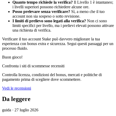
Quanto tempo richiede la verifica?
Il Livello 1 è istantaneo;
i livelli superiori possono richiedere alcune ore.
Posso prelevare senza verificare?
Sì, a meno che il tuo
account non sia sospeso o sotto revisione.
I limiti di prelievo sono legati alla verifica?
Non ci sono
limiti specifici per livello, ma i prelievi elevati possono attivare
una richiesta di verifica.
Verificare il tuo account Stake può davvero migliorare la tua
esperienza con bonus extra e sicurezza. Segui questi passaggi per un
processo fluido.
Buon gioco!
Confronta i siti di scommesse recensiti
Controlla licenza, condizioni del bonus, mercati e politiche di
pagamento prima di scegliere dove scommettere.
Vedi le recensioni
Da leggere
guida
·
27 luglio 2026