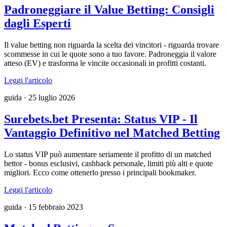
Padroneggiare il Value Betting: Consigli
dagli Esperti
Il value betting non riguarda la scelta dei vincitori - riguarda trovare
scommesse in cui le quote sono a tuo favore. Padroneggia il valore
atteso (EV) e trasforma le vincite occasionali in profitti costanti.
Leggi l'articolo
guida
·
25 luglio 2026
Surebets.bet Presenta: Status VIP - Il
Vantaggio Definitivo nel Matched Betting
Lo status VIP può aumentare seriamente il profitto di un matched
bettor - bonus esclusivi, cashback personale, limiti più alti e quote
migliori. Ecco come ottenerlo presso i principali bookmaker.
Leggi l'articolo
guida
·
15 febbraio 2023