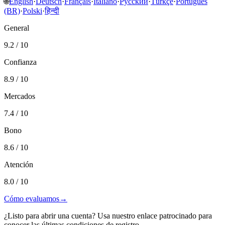
🌐
English
·
Deutsch
·
Français
·
Italiano
·
Русский
·
Türkçe
·
Português
(BR)
·
Polski
·
हिन्दी
General
9.2 / 10
Confianza
8.9 / 10
Mercados
7.4 / 10
Bono
8.6 / 10
Atención
8.0 / 10
Cómo evaluamos
→
¿Listo para abrir una cuenta? Usa nuestro enlace patrocinado para
conocer las últimas condiciones de registro.