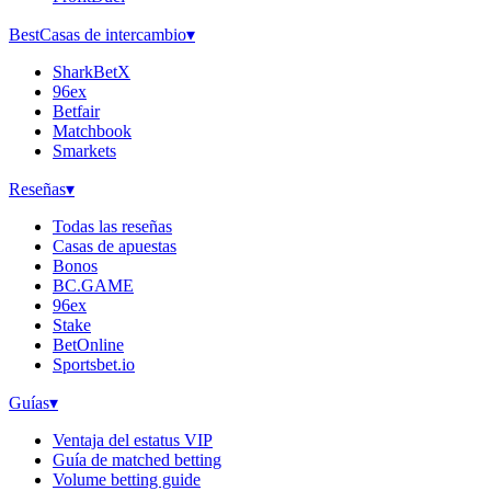
Best
Casas de intercambio
▾
SharkBetX
96ex
Betfair
Matchbook
Smarkets
Reseñas
▾
Todas las reseñas
Casas de apuestas
Bonos
BC.GAME
96ex
Stake
BetOnline
Sportsbet.io
Guías
▾
Ventaja del estatus VIP
Guía de matched betting
Volume betting guide