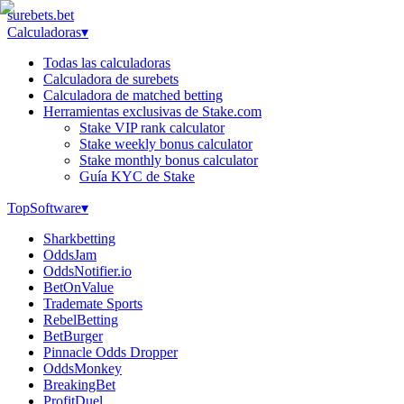
surebets
.bet
Calculadoras
▾
Todas las calculadoras
Calculadora de surebets
Calculadora de matched betting
Herramientas exclusivas de Stake.com
Stake VIP rank calculator
Stake weekly bonus calculator
Stake monthly bonus calculator
Guía KYC de Stake
Top
Software
▾
Sharkbetting
OddsJam
OddsNotifier.io
BetOnValue
Trademate Sports
RebelBetting
BetBurger
Pinnacle Odds Dropper
OddsMonkey
BreakingBet
ProfitDuel