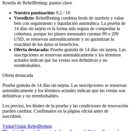
Reseña de RebelBetting: puntos clave
Nuestra puntuación
:
9.2 / 10
Veredicto
:
RebelBetting combina feeds de surebets y value
bets con seguimiento y liquidación automática. La prueba de
14 días sin tarjeta es la forma más segura de comprobar la
cobertura, porque los planes mensuales cuestan 99 o 209
USD, se renuevan automáticamente y no garantizan la
exactitud de los datos ni beneficios.
Oferta destacada
:
Prueba gratuita de 14 días sin tarjeta. Las
suscripciones se renuevan automáticamente y los términos
actuales indican que las ventas son definitivas y no
reembolsables.
Oferta destacada
Prueba gratuita de 14 días sin tarjeta. Las suscripciones se renuevan
automáticamente y los términos actuales indican que las ventas son
definitivas y no reembolsables.
Los precios, los límites de la prueba y las condiciones de renovación
pueden cambiar. Confírmalos en la página oficial antes de
suscribirte.
Visitar
Visitar RebelBetting