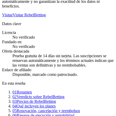
automáticamente y no garantizan la exactitud de los datos ni
beneficios.
Visitar
Visitar RebelBetting
Datos clave
Licencia
No verificado
Fundado en
No verificado
Oferta destacada
Prueba gratuita de 14 días sin tarjeta. Las suscripciones se
renuevan automáticamente y los términos actuales indican que
las ventas son definitivas y no reembolsables.
Enlace de afiliado
Disponible, marcado como patrocinado.
En esta reseña
01
Resumen
02
Veredicto sobre RebelBetting
03
Precios de RebelBetting
04
Qué incluyen los planes
05
Renovación, cancelación y reembolsos
06
Riesgos de ejecución y rentabilidad