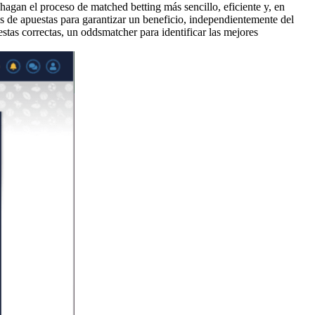
gan el proceso de matched betting más sencillo, eficiente y, en
as de apuestas para garantizar un beneficio, independientemente del
tas correctas, un oddsmatcher para identificar las mejores