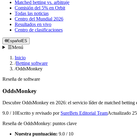
Matched betting vs. arbitraje
Comisión del 5% en Orbit
Todas las noticias
Centro del Mundial 2026
Resultados en vivo
Centro de clasificaciones
🌐
Español
ES
☰
Menú
Inicio
/
Betting software
/
OddsMonkey
Reseña de software
OddsMonkey
Descubre OddsMonkey en 2026: el servicio líder de matched betting e
9.0 / 10
Escrito y revisado por
SureBets Editorial Team
Actualizado 25
Reseña de OddsMonkey: puntos clave
Nuestra puntuación
:
9.0 / 10