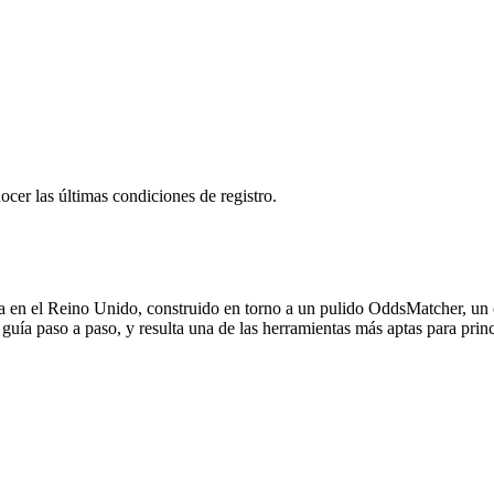
cer las últimas condiciones de registro.
 en el Reino Unido, construido en torno a un pulido OddsMatcher, un c
uía paso a paso, y resulta una de las herramientas más aptas para princ