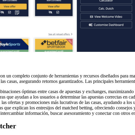
on un completo conjunto de herramientas y recursos diseñados para max
e las casas, asegurando retornos garantizados. Las principales herrami
binaciones óptimas entre casas de apuestas y exchanges, maximizando lo
s que ayudan a los usuarios a determinar las apuestas correctas en cad
 las ofertas y promociones más lucrativas de las casas, ayudando a los u
s que explican los entresijos del matched betting, ofreciendo consejos y
ntercambiar información, buscar asesoramiento y conectar con otros ent
tcher