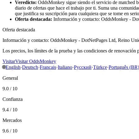
Veredicto
:
OddsMonkey sigue siendo el servicio de matched bet
diario de ofertas que hace el trabajo por ti. Suma una comunida
que justifica su suscripción para cualquiera que se tome en seri
Oferta destacada
:
Información y contacto: OddsMonkey - Do
Oferta destacada
Información y contacto: OddsMonkey - DotNetPages Ltd, Reino Un
Los precios, los límites de la prueba y las condiciones de renovación 
Visitar
Visitar OddsMonkey
🌐
English
·
Deutsch
·
Français
·
Italiano
·
Русский
·
Türkçe
·
Português (BR
General
9.0 / 10
Confianza
9.4 / 10
Mercados
9.6 / 10