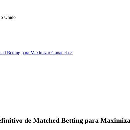
no Unido
hed Betting para Maximizar Ganancias?
finitivo de Matched Betting para Maximiz