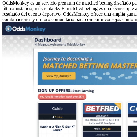
OddsMonkey es un servicio premium de matched betting diseñado para p
última instancia, más rentable. El matched betting es una técnica que
resultado del evento deportivo. OddsMonkey ofrece una amplia gama de
combinaciones y un foro comunitario para compartir consejos e infor