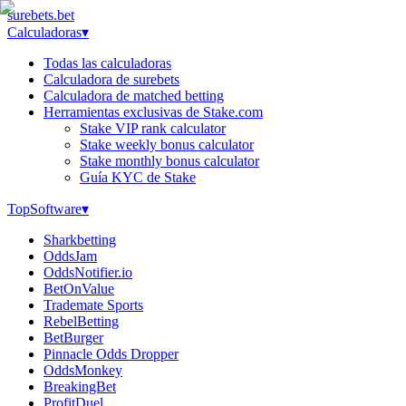
surebets
.bet
Calculadoras
▾
Todas las calculadoras
Calculadora de surebets
Calculadora de matched betting
Herramientas exclusivas de Stake.com
Stake VIP rank calculator
Stake weekly bonus calculator
Stake monthly bonus calculator
Guía KYC de Stake
Top
Software
▾
Sharkbetting
OddsJam
OddsNotifier.io
BetOnValue
Trademate Sports
RebelBetting
BetBurger
Pinnacle Odds Dropper
OddsMonkey
BreakingBet
ProfitDuel