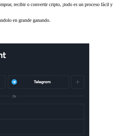
rar, recibir o convertir cripto, ¡todo es un proceso fácil y
sándolo en grande ganando.