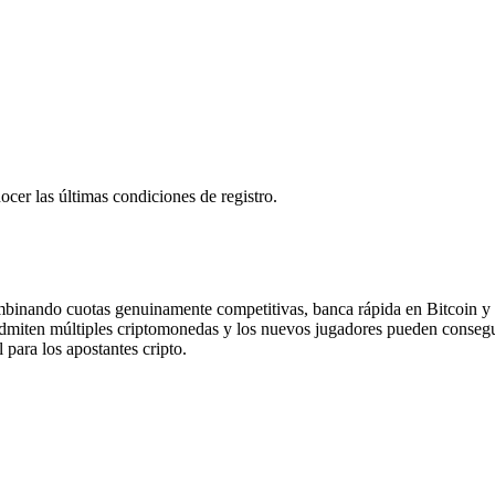
cer las últimas condiciones de registro.
combinando cuotas genuinamente competitivas, banca rápida en Bitcoin y
se admiten múltiples criptomonedas y los nuevos jugadores pueden cons
para los apostantes cripto.