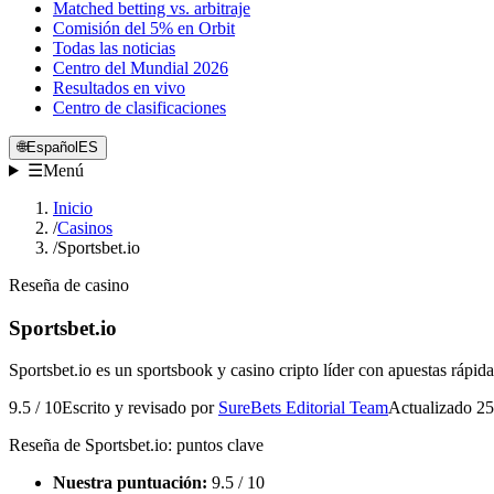
Matched betting vs. arbitraje
Comisión del 5% en Orbit
Todas las noticias
Centro del Mundial 2026
Resultados en vivo
Centro de clasificaciones
🌐
Español
ES
☰
Menú
Inicio
/
Casinos
/
Sportsbet.io
Reseña de casino
Sportsbet.io
Sportsbet.io es un sportsbook y casino cripto líder con apuestas rápid
9.5 / 10
Escrito y revisado por
SureBets Editorial Team
Actualizado 25
Reseña de Sportsbet.io: puntos clave
Nuestra puntuación
:
9.5 / 10