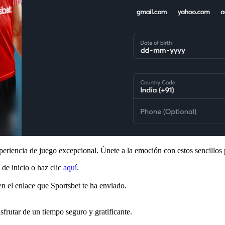
periencia de juego excepcional. Únete a la emoción con estos sencillos 
 de inicio o haz clic
aquí
.
en el enlace que Sportsbet te ha enviado.
sfrutar de un tiempo seguro y gratificante.