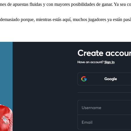
es de apuestas fluidas y con mayores posibilidades de ganar. Ya sea comp
 demasiado porque, mientras estás aquí, muchos jugadores ya están pa