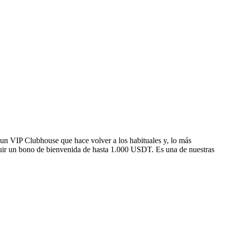
 un VIP Clubhouse que hace volver a los habituales y, lo más
eguir un bono de bienvenida de hasta 1.000 USDT. Es una de nuestras