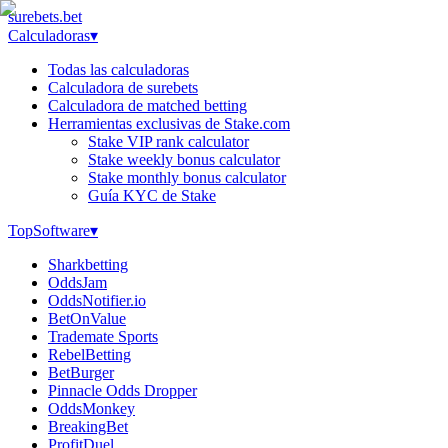
surebets
.bet
Calculadoras
▾
Todas las calculadoras
Calculadora de surebets
Calculadora de matched betting
Herramientas exclusivas de Stake.com
Stake VIP rank calculator
Stake weekly bonus calculator
Stake monthly bonus calculator
Guía KYC de Stake
Top
Software
▾
Sharkbetting
OddsJam
OddsNotifier.io
BetOnValue
Trademate Sports
RebelBetting
BetBurger
Pinnacle Odds Dropper
OddsMonkey
BreakingBet
ProfitDuel