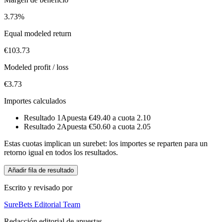
3.73%
Equal modeled return
€103.73
Modeled profit / loss
€3.73
Importes calculados
Resultado 1
Apuesta €49.40 a cuota 2.10
Resultado 2
Apuesta €50.60 a cuota 2.05
Estas cuotas implican un surebet: los importes se reparten para un
retorno igual en todos los resultados.
Añadir fila de resultado
Escrito y revisado por
SureBets Editorial Team
Redacción editorial de apuestas