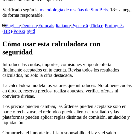
Verificado según la
metodología de reseñas de SureBets
. 18+ - juega
de forma responsable.
🌐
English
·
Deutsch
·
Français
·
Italiano
·
Русский
·
Türkçe
·
Português
(BR)
·
Polski
·
हिन्दी
Cómo usar esta calculadora con
seguridad
Introduce las cuotas, importes, comisiones y tipo de oferta
finalmente aceptados en tu cuenta. Revisa todos los resultados
calculados, no solo la cifra destacada.
La calculadora modela los valores que introduces. No obtiene cuotas
en directo, reserva precios, realiza apuestas, verifica ofertas ni
convierte divisas.
Los precios pueden cambiar, las órdenes pueden aceptarse solo en
parte o rechazarse, el redondeo puede alterar el resultado y las
plataformas pueden aplicar reglas distintas de comisión, anulación y
liquidación.
Comprueba el importe total, la responsabilidad lay y el saldo