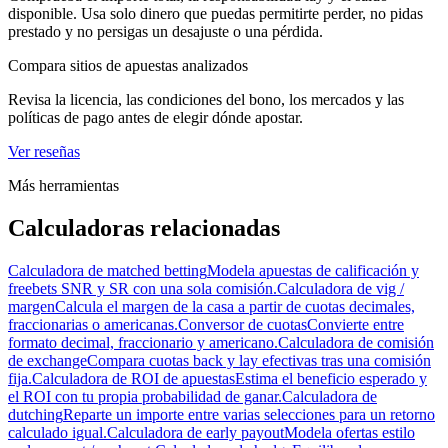
disponible. Usa solo dinero que puedas permitirte perder, no pidas
prestado y no persigas un desajuste o una pérdida.
Compara sitios de apuestas analizados
Revisa la licencia, las condiciones del bono, los mercados y las
políticas de pago antes de elegir dónde apostar.
Ver reseñas
Más herramientas
Calculadoras relacionadas
Calculadora de matched betting
Modela apuestas de calificación y
freebets SNR y SR con una sola comisión.
Calculadora de vig /
margen
Calcula el margen de la casa a partir de cuotas decimales,
fraccionarias o americanas.
Conversor de cuotas
Convierte entre
formato decimal, fraccionario y americano.
Calculadora de comisión
de exchange
Compara cuotas back y lay efectivas tras una comisión
fija.
Calculadora de ROI de apuestas
Estima el beneficio esperado y
el ROI con tu propia probabilidad de ganar.
Calculadora de
dutching
Reparte un importe entre varias selecciones para un retorno
calculado igual.
Calculadora de early payout
Modela ofertas estilo