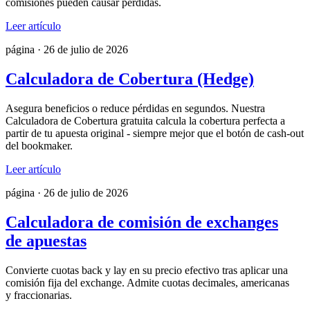
comisiones pueden causar pérdidas.
Leer artículo
página
·
26 de julio de 2026
Calculadora de Cobertura (Hedge)
Asegura beneficios o reduce pérdidas en segundos. Nuestra
Calculadora de Cobertura gratuita calcula la cobertura perfecta a
partir de tu apuesta original - siempre mejor que el botón de cash-out
del bookmaker.
Leer artículo
página
·
26 de julio de 2026
Calculadora de comisión de exchanges
de apuestas
Convierte cuotas back y lay en su precio efectivo tras aplicar una
comisión fija del exchange. Admite cuotas decimales, americanas
y fraccionarias.