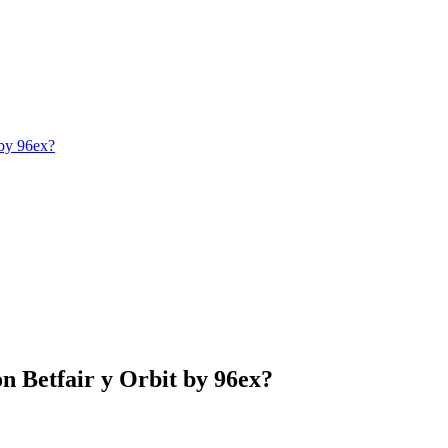
 by 96ex?
 Betfair y Orbit by 96ex?