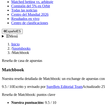
Matched betting vs. arbitraje
Comisión del 5% en Orbit
Todas las noticias
Centro del Mundial 2026
Resultados en vivo
Centro de clasificaciones
🌐
Español
ES
☰
Menú
Inicio
/
Sportsbooks
/
Matchbook
Reseña de casa de apuestas
Matchbook
Nuestra reseña detallada de Matchbook: un exchange de apuestas con b
9.5 / 10
Escrito y revisado por
SureBets Editorial Team
Actualizado 25
Reseña de Matchbook: puntos clave
Nuestra puntuación
:
9.5 / 10