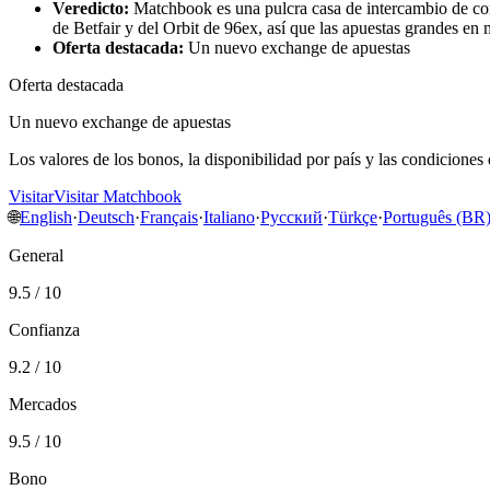
Veredicto
:
Matchbook es una pulcra casa de intercambio de comi
de Betfair y del Orbit de 96ex, así que las apuestas grandes en 
Oferta destacada
:
Un nuevo exchange de apuestas
Oferta destacada
Un nuevo exchange de apuestas
Los valores de los bonos, la disponibilidad por país y las condicione
Visitar
Visitar Matchbook
🌐
English
·
Deutsch
·
Français
·
Italiano
·
Русский
·
Türkçe
·
Português (BR
General
9.5 / 10
Confianza
9.2 / 10
Mercados
9.5 / 10
Bono