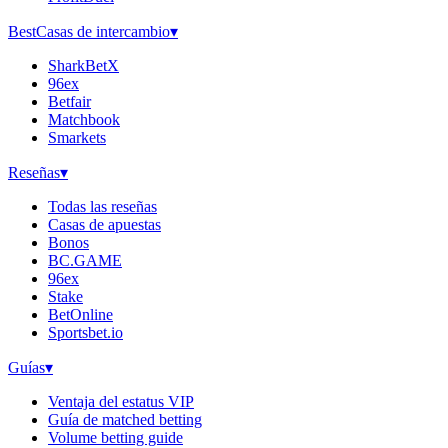
Best
Casas de intercambio
▾
SharkBetX
96ex
Betfair
Matchbook
Smarkets
Reseñas
▾
Todas las reseñas
Casas de apuestas
Bonos
BC.GAME
96ex
Stake
BetOnline
Sportsbet.io
Guías
▾
Ventaja del estatus VIP
Guía de matched betting
Volume betting guide