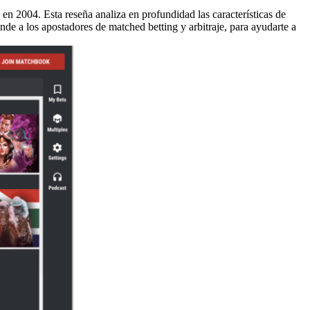
en 2004. Esta reseña analiza en profundidad las características de
 a los apostadores de matched betting y arbitraje, para ayudarte a