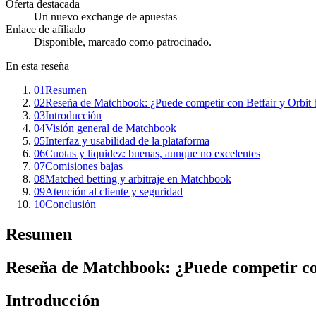
Oferta destacada
Un nuevo exchange de apuestas
Enlace de afiliado
Disponible, marcado como patrocinado.
En esta reseña
01
Resumen
02
Reseña de Matchbook: ¿Puede competir con Betfair y Orbit
03
Introducción
04
Visión general de Matchbook
05
Interfaz y usabilidad de la plataforma
06
Cuotas y liquidez: buenas, aunque no excelentes
07
Comisiones bajas
08
Matched betting y arbitraje en Matchbook
09
Atención al cliente y seguridad
10
Conclusión
Resumen
Reseña de Matchbook: ¿Puede competir con
Introducción