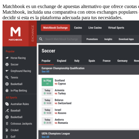
Matchbook es un exchange de apuestas alternativo que ofrece cuotas co
Matchbook, incluida una comparativa con otros exchanges populares 
decidir si esta es la plataforma adecuada para tus necesidades.