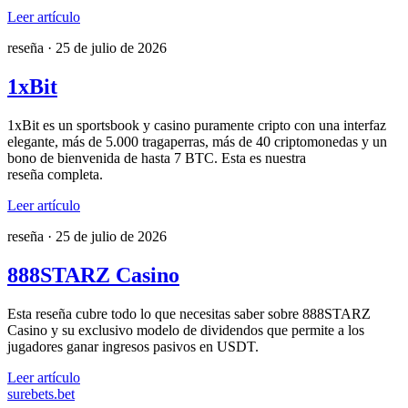
Leer artículo
reseña
·
25 de julio de 2026
1xBit
1xBit es un sportsbook y casino puramente cripto con una interfaz
elegante, más de 5.000 tragaperras, más de 40 criptomonedas y un
bono de bienvenida de hasta 7 BTC. Esta es nuestra
reseña completa.
Leer artículo
reseña
·
25 de julio de 2026
888STARZ Casino
Esta reseña cubre todo lo que necesitas saber sobre 888STARZ
Casino y su exclusivo modelo de dividendos que permite a los
jugadores ganar ingresos pasivos en USDT.
Leer artículo
surebets
.bet