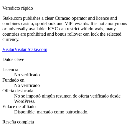
Veredicto rápido
Stake.com publishes a clear Curacao operator and licence and
combines casino, sportsbook and VIP rewards. It is not anonymous
or universally available: KYC can restrict withdrawals, many
countries are prohibited and bonus rollover can lock the selected
currency.
Visitar
Visitar Stake.com
Datos clave
Licencia
No verificado
Fundado en
No verificado
Oferta destacada
No se importó ningún resumen de oferta verificado desde
WordPress.
Enlace de afiliado
Disponible, marcado como patrocinado.
Reseña completa