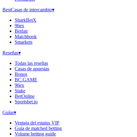
Best
Casas de intercambio
▾
SharkBetX
96ex
Betfair
Matchbook
Smarkets
Reseñas
▾
Todas las reseñas
Casas de apuestas
Bonos
BC.GAME
96ex
Stake
BetOnline
Sportsbet.io
Guías
▾
Ventaja del estatus VIP
Guía de matched betting
Volume betting guide