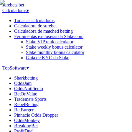
surebets
.bet
Calculadoras
▾
Todas as calculadoras
Calculadora de surebet
Calculadora de matched betting
Ferramentas exclusivas da Stake.com
Stake VIP rank calculator
Stake weekly bonus calculator
Stake monthly bonus calculator
Guia de KYC da Stake
Top
Software
▾
Sharkbetting
OddsJam
OddsNotifier.io
BetOnValue
Trademate Sports
RebelBetting
BetBurger
Pinnacle Odds Dropper
OddsMonkey
BreakingBet
ProfitDuel