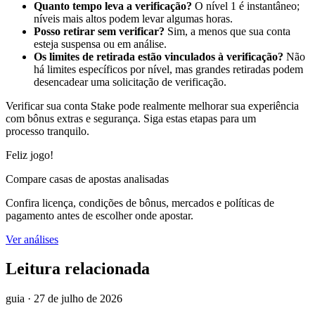
Quanto tempo leva a verificação?
O nível 1 é instantâneo;
níveis mais altos podem levar algumas horas.
Posso retirar sem verificar?
Sim, a menos que sua conta
esteja suspensa ou em análise.
Os limites de retirada estão vinculados à verificação?
Não
há limites específicos por nível, mas grandes retiradas podem
desencadear uma solicitação de verificação.
Verificar sua conta Stake pode realmente melhorar sua experiência
com bônus extras e segurança. Siga estas etapas para um
processo tranquilo.
Feliz jogo!
Compare casas de apostas analisadas
Confira licença, condições de bônus, mercados e políticas de
pagamento antes de escolher onde apostar.
Ver análises
Leitura relacionada
guia
·
27 de julho de 2026