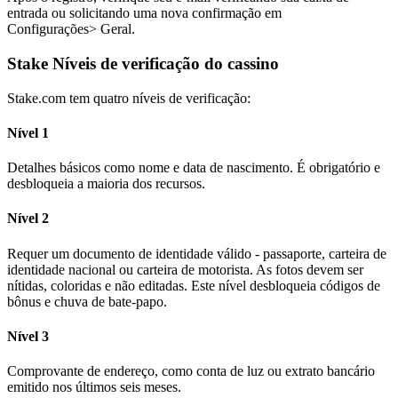
entrada ou solicitando uma nova confirmação em
Configurações> Geral.
Stake Níveis de verificação do cassino
Stake.com tem quatro níveis de verificação:
Nível 1
Detalhes básicos como nome e data de nascimento. É obrigatório e
desbloqueia a maioria dos recursos.
Nível 2
Requer um documento de identidade válido - passaporte, carteira de
identidade nacional ou carteira de motorista. As fotos devem ser
nítidas, coloridas e não editadas. Este nível desbloqueia códigos de
bônus e chuva de bate-papo.
Nível 3
Comprovante de endereço, como conta de luz ou extrato bancário
emitido nos últimos seis meses.