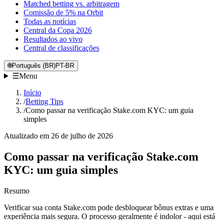
Matched betting vs. arbitragem
Comissão de 5% na Orbit
Todas as notícias
Central da Copa 2026
Resultados ao vivo
Central de classificações
🌐
Português (BR)
PT-BR
☰
Menu
Início
/
Betting Tips
/
Como passar na verificação Stake.com KYC: um guia
simples
Atualizado em 26 de julho de 2026
Como passar na verificação Stake.com
KYC: um guia simples
Resumo
Verificar sua conta Stake.com pode desbloquear bônus extras e uma
experiência mais segura. O processo geralmente é indolor - aqui está