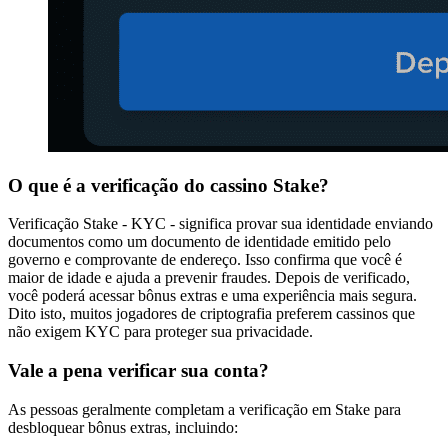
O que é a verificação do cassino Stake?
Verificação Stake - KYC - significa provar sua identidade enviando
documentos como um documento de identidade emitido pelo
governo e comprovante de endereço. Isso confirma que você é
maior de idade e ajuda a prevenir fraudes. Depois de verificado,
você poderá acessar bônus extras e uma experiência mais segura.
Dito isto, muitos jogadores de criptografia preferem cassinos que
não exigem KYC para proteger sua privacidade.
Vale a pena verificar sua conta?
As pessoas geralmente completam a verificação em Stake para
desbloquear bônus extras, incluindo: