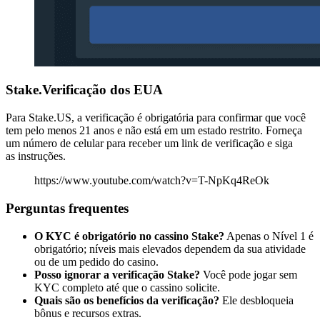
Stake.Verificação dos EUA
Para Stake.US, a verificação é obrigatória para confirmar que você
tem pelo menos 21 anos e não está em um estado restrito. Forneça
um número de celular para receber um link de verificação e siga
as instruções.
https://www.youtube.com/watch?v=T-NpKq4ReOk
Perguntas frequentes
O KYC é obrigatório no cassino Stake?
Apenas o Nível 1 é
obrigatório; níveis mais elevados dependem da sua atividade
ou de um pedido do casino.
Posso ignorar a verificação Stake?
Você pode jogar sem
KYC completo até que o cassino solicite.
Quais são os benefícios da verificação?
Ele desbloqueia
bônus e recursos extras.