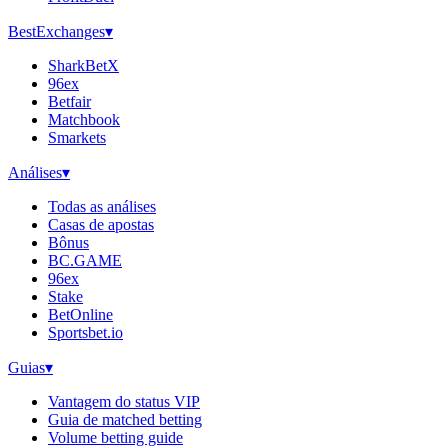
Best
Exchanges
▾
SharkBetX
96ex
Betfair
Matchbook
Smarkets
Análises
▾
Todas as análises
Casas de apostas
Bônus
BC.GAME
96ex
Stake
BetOnline
Sportsbet.io
Guias
▾
Vantagem do status VIP
Guia de matched betting
Volume betting guide