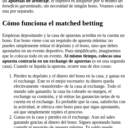
las
apuestas de arbitraje
, el objetivo es
asegurar por sí mismo un
beneficio garantizado
, sin necesidad de ningún bono. Veamos cada
una por separado.
Cómo funciona el matched betting
Empiezas depositando y la casa de apuestas acredita en tu cuenta un
bono. Ese bono viene con un requisito de apuesta mínima: no
puedes simplemente retirar el depósito y el bono, sino que debes
apostarlos en un evento deportivo. Para simplificarlo, imaginemos
que lo colocas todo en un evento.
Al mismo tiempo, colocas una
apuesta contraria en un exchange de apuestas
(o en una segunda
casa). Cuando se liquida la apuesta, ocurre una de dos cosas:
Pierdes tu depósito y el dinero del bono en la casa, y ganas en
el exchange. Este es el mejor escenario: tu dinero queda
efectivamente «transferido» de la casa al exchange. Todo el
mundo sale ganando: la casa ha cobrado su margen, el
exchange su comisión, y tú retiras las ganancias netas de tu
cuenta en el exchange. Es probable que la casa, satisfecha con
tu actividad, te ofrezca otro bono para que sigas apostando,
así que simplemente repites el proceso.
Ganas en la casa y pierdes en el exchange. Aun así sales
ganando gracias al dinero del bono. Sigues apostando hasta
cumplir el requisito de apuesta mínima. Tu saldo puede