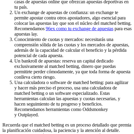
casas de apuestas online que ofrezcan apuestas deportivas en
tu país.
Un exchange de apuestas de confianza: un exchange te
permite apostar contra otros apostadores, algo esencial para
colocar las apuestas lay que son el núcleo del matched betting.
Recomendamos
96ex como tu exchange de apuestas
para esas
apuestas lay.
Conocimiento de cuotas y mercados: necesitarás una
comprensión sólida de las cuotas y los mercados de apuestas,
además de la capacidad de calcular el beneficio y la pérdida
potencial de cada apuesta.
Un bankroll de apuestas: reserva un capital dedicado
exclusivamente al matched betting, dinero que puedas
permitirte perder cómodamente, ya que toda forma de apuesta
conlleva cierto riesgo.
Una calculadora o software de matched betting: para agilizar
y hacer más preciso el proceso, usa una calculadora de
matched betting o un software especializado. Estas
herramientas calculan las apuestas y cuotas necesarias, y
hacen seguimiento de tu progreso y beneficios.
Recomendamos herramientas como Oddsmonkey
y Outplayed.
Recuerda que el matched betting es un proceso detallado que premia
la planificación cuidadosa, la paciencia y la atención al detalle.