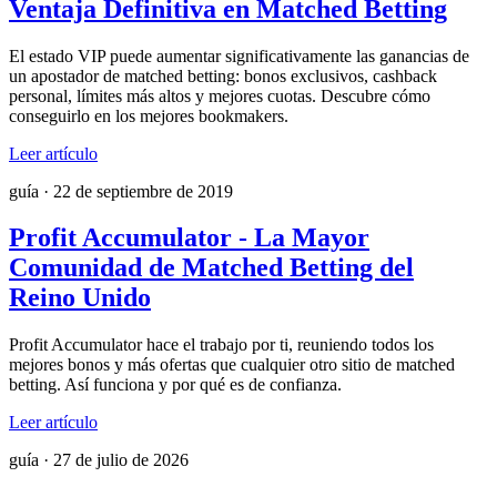
Ventaja Definitiva en Matched Betting
El estado VIP puede aumentar significativamente las ganancias de
un apostador de matched betting: bonos exclusivos, cashback
personal, límites más altos y mejores cuotas. Descubre cómo
conseguirlo en los mejores bookmakers.
Leer artículo
guía
·
22 de septiembre de 2019
Profit Accumulator - La Mayor
Comunidad de Matched Betting del
Reino Unido
Profit Accumulator hace el trabajo por ti, reuniendo todos los
mejores bonos y más ofertas que cualquier otro sitio de matched
betting. Así funciona y por qué es de confianza.
Leer artículo
guía
·
27 de julio de 2026