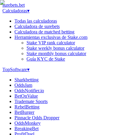
surebets
.bet
Calculadoras
▾
Todas las calculadoras
Calculadora de surebets
Calculadora de matched betting
Herramientas exclusivas de Stake.com
Stake VIP rank calculator
Stake weekly bonus calculator
Stake monthly bonus calculator
Guía KYC de Stake
Top
Software
▾
Sharkbetting
OddsJam
OddsNotifier.io
BetOnValue
Trademate Sports
RebelBetting
BetBurger
Pinnacle Odds Dropper
OddsMonkey
BreakingBet
ProfitDuel