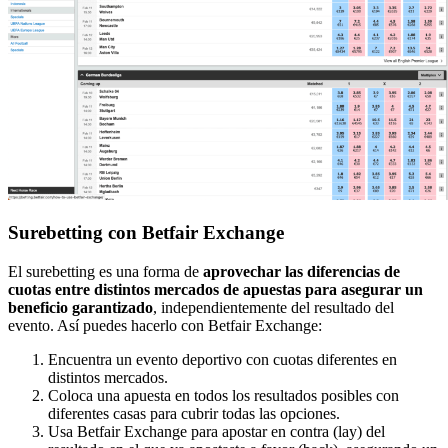
Surebetting con Betfair Exchange
El surebetting es una forma de
aprovechar las diferencias de
cuotas entre distintos mercados de apuestas para asegurar un
beneficio garantizado
, independientemente del resultado del
evento. Así puedes hacerlo con Betfair Exchange:
Encuentra un evento deportivo con cuotas diferentes en
distintos mercados.
Coloca una apuesta en todos los resultados posibles con
diferentes casas para cubrir todas las opciones.
Usa Betfair Exchange para apostar en contra (lay) del