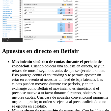
Apuestas en directo en Betfair
Movimiento simétrico de cuotas durante el período de
colocación
. Cuando colocas una apuesta en directo, hay un
retraso de unos 5 segundos antes de que se ejecute tu orden.
Esto protege contra el courtsiding y te permite apostar sin
estar en el evento ni necesitar un feed de baja latencia. Las
cuotas pueden moverse durante ese período, y en un
exchange como Betfair el movimiento es simétrico: si el
precio se mueve a tu favor durante el retraso, obtienes las
mejores cuotas. Una casa de apuestas convencional raramente
mejora tu precio; tu orden se ejecuta al precio solicitado o no
se ejecuta en absoluto.
Menor riesgo de suspensión de mercados.
Con los libros de