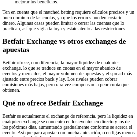
mejorar tus beneficios.
Ten en cuenta que el matched betting requiere cálculos precisos y un
buen dominio de las cuotas, ya que los errores pueden costarte
dinero. Algunas casas pueden limitar o cerrar las cuentas que lo
practican, así que vigila la tuya y estate atento a las restricciones.
Betfair Exchange vs otros exchanges de
apuestas
Betfair ofrece, con diferencia, la mayor liquidez de cualquier
exchange, lo que se traduce en cuotas en el mayor abanico de
eventos y mercados, el mayor volumen de apuestas y el spread más
ajustado entre precios back y lay. Los rivales pueden cobrar
comisiones más bajas, pero rara vez compensan la peor cuota que
obtienen.
Qué no ofrece Betfair Exchange
Betfair es actualmente el exchange de referencia, pero la liquidez en
cualquier exchange se concentra en los eventos en directo y los de
los próximos días, aumentando gradualmente conforme se acerca el
evento. Así que para apostar con mucha antelación, o en ligas menos