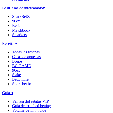
Best
Casas de intercambio
▾
SharkBetX
96ex
Betfair
Matchbook
Smarkets
Reseñas
▾
Todas las reseñas
Casas de apuestas
Bonos
BC.GAME
96ex
Stake
BetOnline
Sportsbet.io
Guías
▾
Ventaja del estatus VIP
Guía de matched betting
Volume betting guide