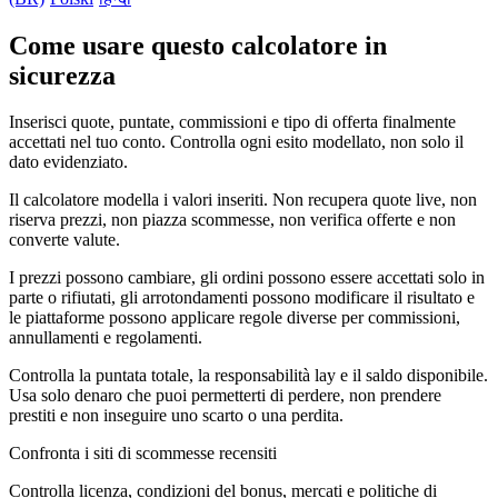
Come usare questo calcolatore in
sicurezza
Inserisci quote, puntate, commissioni e tipo di offerta finalmente
accettati nel tuo conto. Controlla ogni esito modellato, non solo il
dato evidenziato.
Il calcolatore modella i valori inseriti. Non recupera quote live, non
riserva prezzi, non piazza scommesse, non verifica offerte e non
converte valute.
I prezzi possono cambiare, gli ordini possono essere accettati solo in
parte o rifiutati, gli arrotondamenti possono modificare il risultato e
le piattaforme possono applicare regole diverse per commissioni,
annullamenti e regolamenti.
Controlla la puntata totale, la responsabilità lay e il saldo disponibile.
Usa solo denaro che puoi permetterti di perdere, non prendere
prestiti e non inseguire uno scarto o una perdita.
Confronta i siti di scommesse recensiti
Controlla licenza, condizioni del bonus, mercati e politiche di