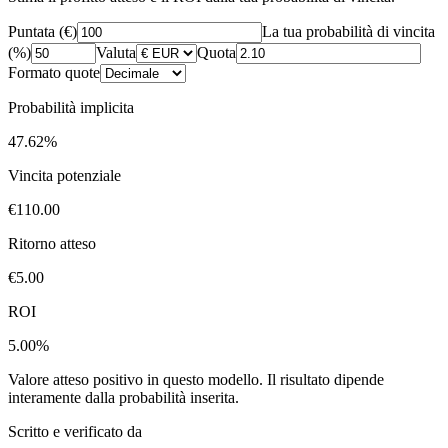
Puntata (€)
La tua probabilità di vincita
(%)
Valuta
Quota
Formato quote
Probabilità implicita
47.62%
Vincita potenziale
€110.00
Ritorno atteso
€5.00
ROI
5.00%
Valore atteso positivo in questo modello. Il risultato dipende
interamente dalla probabilità inserita.
Scritto e verificato da