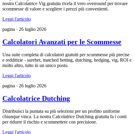
nostra Calcolatrice Vig gratuita rivela il vero overround per trovare
scommesse di valore e scegliere i prezzi più convenienti.
Leggi l'articolo
pagina
·
26 luglio 2026
Calcolatori Avanzati per le Scommesse
Una suite completa di calcolatori gratuiti per scommesse più precise
e redditizie - surebet, matched betting, dutching, hedging, vig, ROI e
molto altro, tutto in un unico posto.
Leggi l'articolo
pagina
·
26 luglio 2026
Calcolatrice Dutching
Distribuisci la puntata su più selezioni per un profitto uniforme
chiunque vinca. La nostra Calcolatrice Dutching gratuita fa i conti
per ridurre il rischio e scommettere con precisione.
Leggi l'articolo