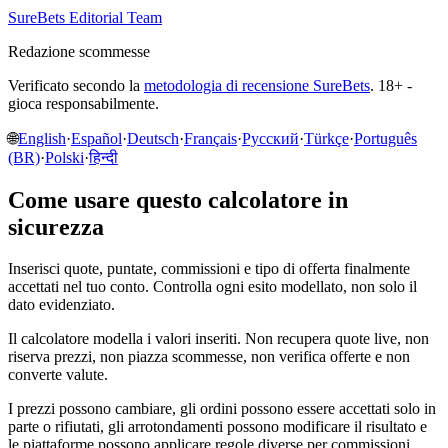
SureBets Editorial Team
Redazione scommesse
Verificato secondo la
metodologia di recensione SureBets
. 18+ -
gioca responsabilmente.
🌐
English
·
Español
·
Deutsch
·
Français
·
Русский
·
Türkçe
·
Português
(BR)
·
Polski
·
हिन्दी
Come usare questo calcolatore in
sicurezza
Inserisci quote, puntate, commissioni e tipo di offerta finalmente
accettati nel tuo conto. Controlla ogni esito modellato, non solo il
dato evidenziato.
Il calcolatore modella i valori inseriti. Non recupera quote live, non
riserva prezzi, non piazza scommesse, non verifica offerte e non
converte valute.
I prezzi possono cambiare, gli ordini possono essere accettati solo in
parte o rifiutati, gli arrotondamenti possono modificare il risultato e
le piattaforme possono applicare regole diverse per commissioni,