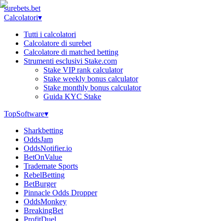
surebets
.bet
Calcolatori
▾
Tutti i calcolatori
Calcolatore di surebet
Calcolatore di matched betting
Strumenti esclusivi Stake.com
Stake VIP rank calculator
Stake weekly bonus calculator
Stake monthly bonus calculator
Guida KYC Stake
Top
Software
▾
Sharkbetting
OddsJam
OddsNotifier.io
BetOnValue
Trademate Sports
RebelBetting
BetBurger
Pinnacle Odds Dropper
OddsMonkey
BreakingBet
ProfitDuel