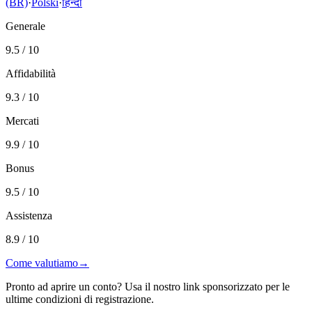
(BR)
·
Polski
·
हिन्दी
Generale
9.5 / 10
Affidabilità
9.3 / 10
Mercati
9.9 / 10
Bonus
9.5 / 10
Assistenza
8.9 / 10
Come valutiamo
→
Pronto ad aprire un conto? Usa il nostro link sponsorizzato per le
ultime condizioni di registrazione.