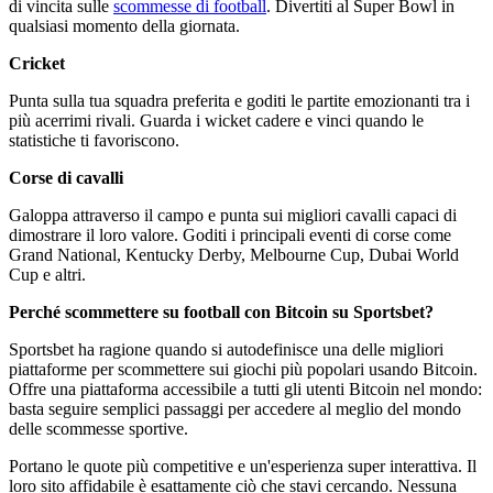
di vincita sulle
scommesse di football
. Divertiti al Super Bowl in
qualsiasi momento della giornata.
Cricket
Punta sulla tua squadra preferita e goditi le partite emozionanti tra i
più acerrimi rivali. Guarda i wicket cadere e vinci quando le
statistiche ti favoriscono.
Corse di cavalli
Galoppa attraverso il campo e punta sui migliori cavalli capaci di
dimostrare il loro valore. Goditi i principali eventi di corse come
Grand National, Kentucky Derby, Melbourne Cup, Dubai World
Cup e altri.
Perché scommettere su football con Bitcoin su Sportsbet?
Sportsbet ha ragione quando si autodefinisce una delle migliori
piattaforme per scommettere sui giochi più popolari usando Bitcoin.
Offre una piattaforma accessibile a tutti gli utenti Bitcoin nel mondo:
basta seguire semplici passaggi per accedere al meglio del mondo
delle scommesse sportive.
Portano le quote più competitive e un'esperienza super interattiva. Il
loro sito affidabile è esattamente ciò che stavi cercando. Nessuna