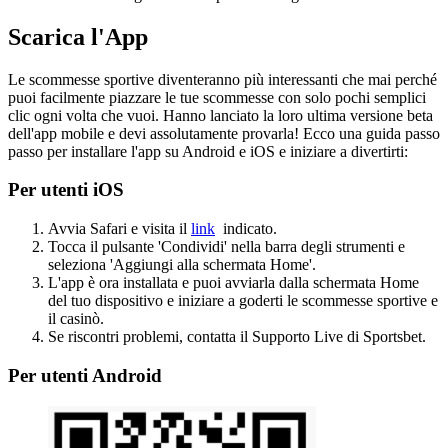
Scarica l'App
Le scommesse sportive diventeranno più interessanti che mai perché
puoi facilmente piazzare le tue scommesse con solo pochi semplici
clic ogni volta che vuoi. Hanno lanciato la loro ultima versione beta
dell'app mobile e devi assolutamente provarla! Ecco una guida passo
passo per installare l'app su Android e iOS e iniziare a divertirti:
Per utenti iOS
Avvia Safari e visita il
link
indicato.
Tocca il pulsante 'Condividi' nella barra degli strumenti e
seleziona 'Aggiungi alla schermata Home'.
L'app è ora installata e puoi avviarla dalla schermata Home
del tuo dispositivo e iniziare a goderti le scommesse sportive e
il casinò.
Se riscontri problemi, contatta il Supporto Live di Sportsbet.
Per utenti Android