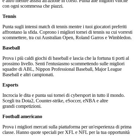
e altro mentre assisti all'azione in corso. Punta alle migliori vincite
con ogni scommessa che piazzi.
Tennis
Punta sugli intensi match di tennis mentre i tuoi giocatori preferiti
affrontano la sfida. Coprono i migliori tornei di tennis su cui vorresti
scommettere, tra cui Australian Open, Roland Garros e Wimbledon.
Baseball
Prova i più caldi giochi di baseball e lascia che la fortuna ti porti al
prossimo livello. Senti l'entusiasmo scommettendo sulle migliori
squadre di ABL, Nippon Professional Baseball, Major League
Baseball e altri campionati.
Esports
Incrocia le dita e punta sui tornei di cybersport in tutto il mondo.
Scegli tra Dota2, Counter-strike, eSoccer, eNBA e altre
grandi competizioni.
Football americano
Prova i migliori mercati sulla piattaforma per un'esperienza di prima
classe. Hanno quote speciali per XFL e NFL per la tua opportunità