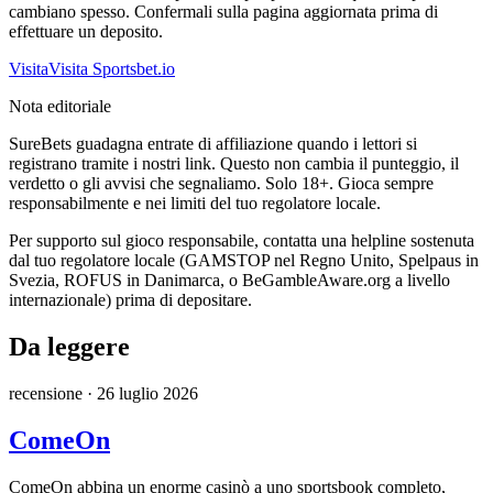
cambiano spesso. Confermali sulla pagina aggiornata prima di
effettuare un deposito.
Visita
Visita Sportsbet.io
Nota editoriale
SureBets guadagna entrate di affiliazione quando i lettori si
registrano tramite i nostri link. Questo non cambia il punteggio, il
verdetto o gli avvisi che segnaliamo. Solo 18+. Gioca sempre
responsabilmente e nei limiti del tuo regolatore locale.
Per supporto sul gioco responsabile, contatta una helpline sostenuta
dal tuo regolatore locale (GAMSTOP nel Regno Unito, Spelpaus in
Svezia, ROFUS in Danimarca, o BeGambleAware.org a livello
internazionale) prima di depositare.
Da leggere
recensione
·
26 luglio 2026
ComeOn
ComeOn abbina un enorme casinò a uno sportsbook completo,