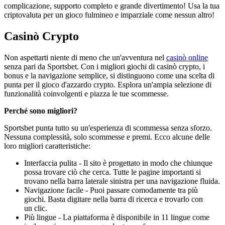
complicazione, supporto completo e grande divertimento! Usa la tua
criptovaluta per un gioco fulmineo e imparziale come nessun altro!
Casinò Crypto
Non aspettarti niente di meno che un'avventura nel
casinò online
senza pari da Sportsbet. Con i migliori giochi di casinò crypto, i
bonus e la navigazione semplice, si distinguono come una scelta di
punta per il gioco d'azzardo crypto. Esplora un'ampia selezione di
funzionalità coinvolgenti e piazza le tue scommesse.
Perché sono migliori?
Sportsbet punta tutto su un'esperienza di scommessa senza sforzo.
Nessuna complessità, solo scommesse e premi. Ecco alcune delle
loro migliori caratteristiche:
Interfaccia pulita - Il sito è progettato in modo che chiunque
possa trovare ciò che cerca. Tutte le pagine importanti si
trovano nella barra laterale sinistra per una navigazione fluida.
Navigazione facile - Puoi passare comodamente tra più
giochi. Basta digitare nella barra di ricerca e trovarlo con
un clic.
Più lingue - La piattaforma è disponibile in 11 lingue come