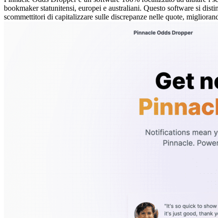
bookmaker statunitensi, europei e australiani. Questo software si dist
scommettitori di capitalizzare sulle discrepanze nelle quote, miglior