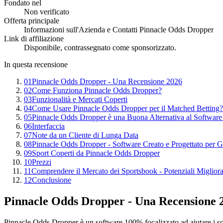
Fondato nel
Non verificato
Offerta principale
Informazioni sull'Azienda e Contatti Pinnacle Odds Dropper
Link di affiliazione
Disponibile, contrassegnato come sponsorizzato.
In questa recensione
01
Pinnacle Odds Dropper - Una Recensione 2026
02
Come Funziona Pinnacle Odds Dropper?
03
Funzionalità e Mercati Coperti
04
Come Usare Pinnacle Odds Dropper per il Matched Betting?
05
Pinnacle Odds Dropper è una Buona Alternativa al Software
06
Interfaccia
07
Note da un Cliente di Lunga Data
08
Pinnacle Odds Dropper - Software Creato e Progettato per 
09
Sport Coperti da Pinnacle Odds Dropper
10
Prezzi
11
Comprendere il Mercato dei Sportsbook - Potenziali Miglio
12
Conclusione
Pinnacle Odds Dropper - Una Recensione 
Pinnacle Odds Dropper è un software 100% focalizzato ad aiutare i scom