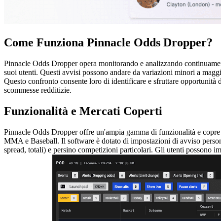
Come Funziona Pinnacle Odds Dropper?
Pinnacle Odds Dropper opera monitorando e analizzando continuamente 
suoi utenti. Questi avvisi possono andare da variazioni minori a maggi
Questo confronto consente loro di identificare e sfruttare opportunità
scommesse redditizie.
Funzionalità e Mercati Coperti
Pinnacle Odds Dropper offre un'ampia gamma di funzionalità e copre 
MMA e Baseball. Il software è dotato di impostazioni di avviso personal
spread, totali) e persino competizioni particolari. Gli utenti possono im