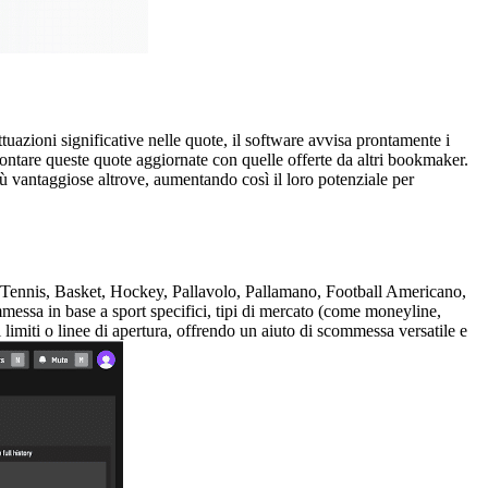
zioni significative nelle quote, il software avvisa prontamente i
rontare queste quote aggiornate con quelle offerte da altri bookmaker.
ù vantaggiose altrove, aumentando così il loro potenziale per
 Tennis, Basket, Hockey, Pallavolo, Pallamano, Football Americano,
mmessa in base a sport specifici, tipi di mercato (come moneyline,
i limiti o linee di apertura, offrendo un aiuto di scommessa versatile e