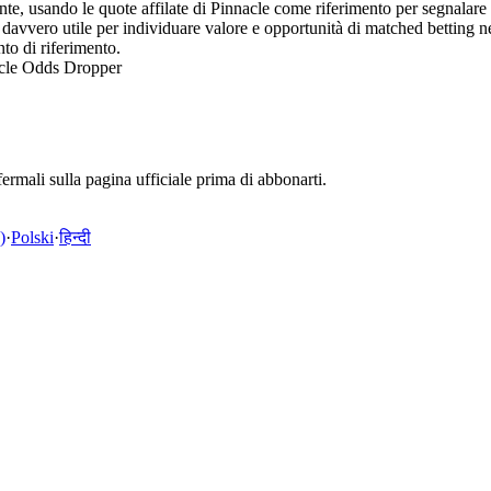
e, usando le quote affilate di Pinnacle come riferimento per segnalare 
io davvero utile per individuare valore e opportunità di matched betting
to di riferimento.
acle Odds Dropper
ermali sulla pagina ufficiale prima di abbonarti.
)
·
Polski
·
हिन्दी