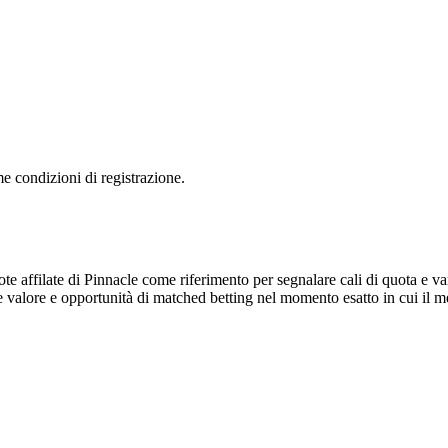
me condizioni di registrazione.
e affilate di Pinnacle come riferimento per segnalare cali di quota e var
e valore e opportunità di matched betting nel momento esatto in cui il 