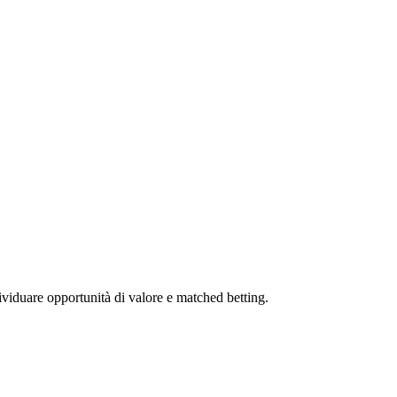
viduare opportunità di valore e matched betting.