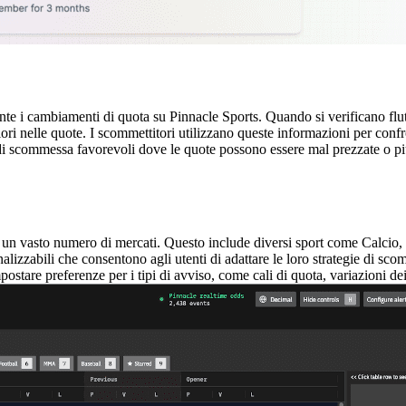
i cambiamenti di quota su Pinnacle Sports. Quando si verificano fluttua
ori nelle quote. I scommettitori utilizzano queste informazioni per conf
 di scommessa favorevoli dove le quote possono essere mal prezzate o pi
un vasto numero di mercati. Questo include diversi sport come Calcio,
izzabili che consentono agli utenti di adattare le loro strategie di sco
postare preferenze per i tipi di avviso, come cali di quota, variazioni de