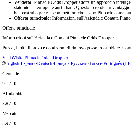
Verdetto
:
Pinnacle Odds Dropper adotta un approccio intelligent
statunitensi, europei e australiani. Questo lo rende un vantagg
ben costruito per gli scommettitori che usano Pinnacle come pun
Offerta principale
:
Informazioni sull'Azienda e Contatti Pinn
Offerta principale
Informazioni sull'Azienda e Contatti Pinnacle Odds Dropper
Prezzi, limiti di prova e condizioni di rinnovo possono cambiare. Conf
Visita
Visita Pinnacle Odds Dropper
🌐
English
·
Español
·
Deutsch
·
Français
·
Русский
·
Türkçe
·
Português (BR
Generale
9.1 / 10
Affidabilità
8.8 / 10
Mercati
8.9 / 10