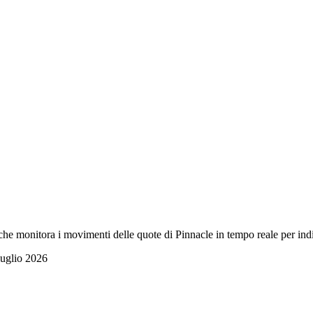
e monitora i movimenti delle quote di Pinnacle in tempo reale per indi
luglio 2026