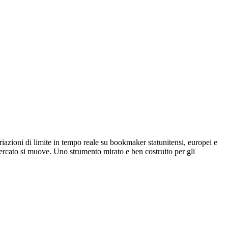
iazioni di limite in tempo reale su bookmaker statunitensi, europei e
mercato si muove. Uno strumento mirato e ben costruito per gli