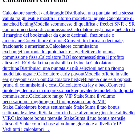
Calcolatore surebet / arbitraggio
Distribuisci una puntata nella stessa
valuta tra gli esiti e mostra il ritorno modellato uguale.
Calcolatore di
matched betting
Modella scommesse di qualifica e freebet SNR e SR
con un unico tasso di commissione.
Calcolatore vig / margine
Calcola
il margine del bookmaker da quote decimali, frazionarie o
americane.
Convertitore di quote
Converti tra formato decimale,
frazionario e americano.
Calcolatore commissione
exchange
Confronta le quote back e lay effettive dopo una
commissione fissa.
Calcolatore ROI scommesse
Stima il profitto
atteso e il ROI dalla tua probabilità di vincita.
Calcolatore
dutching
Distribuisci una puntata su più selezioni per un ritorno
modellato uguale.
Calcolatore early payout
Modella offerte in stile
early payout / cash-out.
Calcolatore hedge
Bilancia due esiti opposti
prima di commissioni e costi.
Calcolatore da lay a back
Converti
quote lay decimali in un prezzo back equivalente modellato dopo la
commissione.
Calcolatore rango VIP Stake
Stima il volume
necessario per raggiungere il tuo prossimo rango VIP
Stake.
Calcolatore bonus settimanale Stake
Stima il tuo bonus
settimanale atteso di Stake.com in base al volume giocato e al livello
VIP.
Calcolatore bonus mensile Stake
Stima il tuo bonus mensile
atteso di Stake.com in base al volume giocato e al livello VIP.
Vedi tutti i calcolatori →