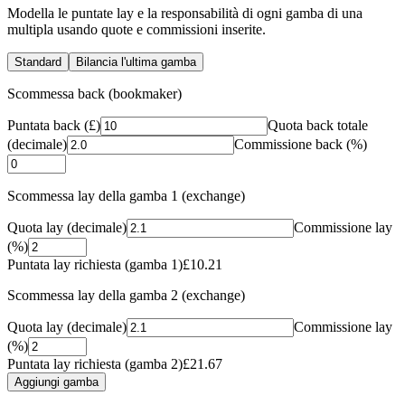
Modella le puntate lay e la responsabilità di ogni gamba di una
multipla usando quote e commissioni inserite.
Standard
Bilancia l'ultima gamba
Scommessa back (bookmaker)
Puntata back (£)
Quota back totale
(decimale)
Commissione back (%)
Scommessa lay della gamba 1 (exchange)
Quota lay (decimale)
Commissione lay
(%)
Puntata lay richiesta (gamba 1)
£10.21
Scommessa lay della gamba 2 (exchange)
Quota lay (decimale)
Commissione lay
(%)
Puntata lay richiesta (gamba 2)
£21.67
Aggiungi gamba