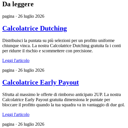
Da leggere
pagina
·
26 luglio 2026
Calcolatrice Dutching
Distribuisci la puntata su più selezioni per un profitto uniforme
chiunque vinca. La nostra Calcolatrice Dutching gratuita fa i conti
per ridurre il rischio e scommettere con precisione.
Leggi l'articolo
pagina
·
26 luglio 2026
Calcolatrice Early Payout
Sfrutta al massimo le offerte di rimborso anticipato 2UP. La nostra
Calcolatrice Early Payout gratuita dimensiona le puntate per
bloccare il profitto quando la tua squadra va in vantaggio di due gol.
Leggi l'articolo
pagina
·
26 luglio 2026