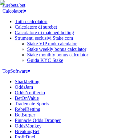
surebets
.bet
Calcolatori
▾
Tutti i calcolatori
Calcolatore di surebet
Calcolatore di matched betting
Strumenti esclusivi Stake.com
Stake VIP rank calculator
Stake weekly bonus calculator
Stake monthly bonus calculator
Guida KYC Stake
Top
Software
▾
Sharkbetting
OddsJam
OddsNotifier.io
BetOnValue
Trademate Sports
RebelBetting
BetBurger
Pinnacle Odds Dropper
OddsMonkey
BreakingBet
ProfitDuel