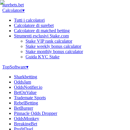
surebets
.bet
Calcolatori
▾
Tutti i calcolatori
Calcolatore di surebet
Calcolatore di matched betting
Strumenti esclusivi Stake.com
Stake VIP rank calculator
Stake weekly bonus calculator
Stake monthly bonus calculator
Guida KYC Stake
Top
Software
▾
Sharkbetting
OddsJam
OddsNotifier.io
BetOnValue
Trademate Sports
RebelBetting
BetBurger
Pinnacle Odds Dropper
OddsMonkey
BreakingBet
ProfitDuel