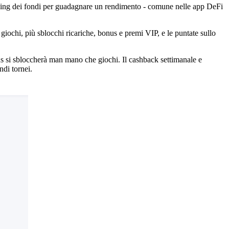
aking dei fondi per guadagnare un rendimento - comune nelle app DeFi
chi, più sblocchi ricariche, bonus e premi VIP, e le puntate sullo
us si sbloccherà man mano che giochi. Il cashback settimanale e
ndi tornei.