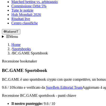
Matched betting vs. arbitraggio
Commissione Orbit 5%
Tutte le notizie
Hub Mondiali 2026
Risultati live
Centro classifiche
🌐
Italiano
IT
☰
Menu
Home
/
Sportsbooks
/
BC.GAME Sportsbook
Recensione bookmaker
BC.GAME Sportsbook
BC.GAME è uno sportsbook crypto con quote competitive, un bonus di 
9.6 / 10
Scritto e verificato da
SureBets Editorial Team
Aggiornato 4 a
Recensione BC.GAME sportsbook - punti chiave
Il nostro punteggio
:
9.6 / 10