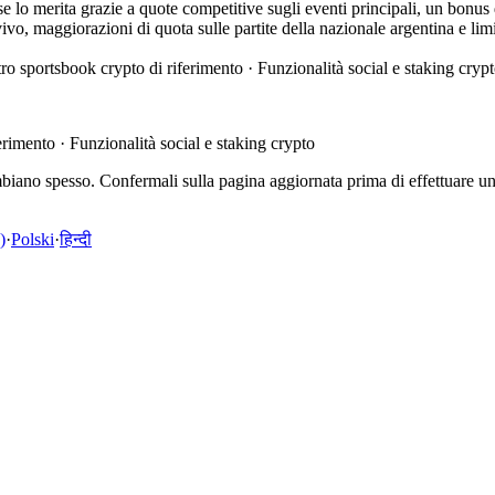
 lo merita grazie a quote competitive sugli eventi principali, un bonus d
 vivo, maggiorazioni di quota sulle partite della nazionale argentina e lim
tro sportsbook crypto di riferimento · Funzionalità social e staking cryp
erimento · Funzionalità social e staking crypto
cambiano spesso. Confermali sulla pagina aggiornata prima di effettuare u
)
·
Polski
·
हिन्दी