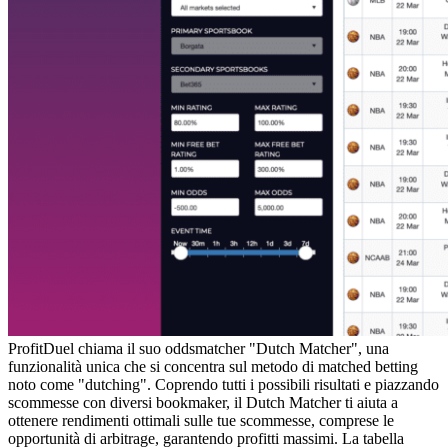
ProfitDuel chiama il suo oddsmatcher "Dutch Matcher", una
funzionalità unica che si concentra sul metodo di matched betting
noto come "dutching". Coprendo tutti i possibili risultati e piazzando
scommesse con diversi bookmaker, il Dutch Matcher ti aiuta a
ottenere rendimenti ottimali sulle tue scommesse, comprese le
opportunità di arbitrage, garantendo profitti massimi. La tabella