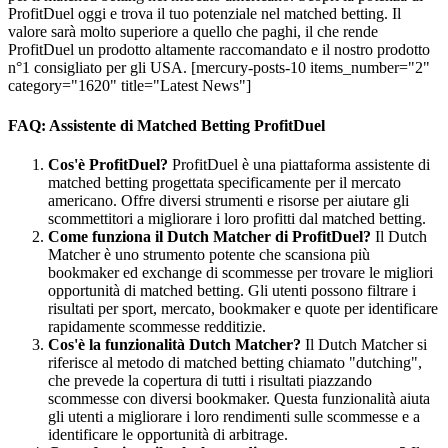
ProfitDuel oggi e trova il tuo potenziale nel matched betting. Il
valore sarà molto superiore a quello che paghi, il che rende
ProfitDuel un prodotto altamente raccomandato e il nostro prodotto
n°1 consigliato per gli USA. [mercury-posts-10 items_number="2"
category="1620" title="Latest News"]
FAQ: Assistente di Matched Betting ProfitDuel
Cos'è ProfitDuel?
ProfitDuel è una piattaforma assistente di
matched betting progettata specificamente per il mercato
americano. Offre diversi strumenti e risorse per aiutare gli
scommettitori a migliorare i loro profitti dal matched betting.
Come funziona il Dutch Matcher di ProfitDuel?
Il Dutch
Matcher è uno strumento potente che scansiona più
bookmaker ed exchange di scommesse per trovare le migliori
opportunità di matched betting. Gli utenti possono filtrare i
risultati per sport, mercato, bookmaker e quote per identificare
rapidamente scommesse redditizie.
Cos'è la funzionalità Dutch Matcher?
Il Dutch Matcher si
riferisce al metodo di matched betting chiamato "dutching",
che prevede la copertura di tutti i risultati piazzando
scommesse con diversi bookmaker. Questa funzionalità aiuta
gli utenti a migliorare i loro rendimenti sulle scommesse e a
identificare le opportunità di arbitrage.