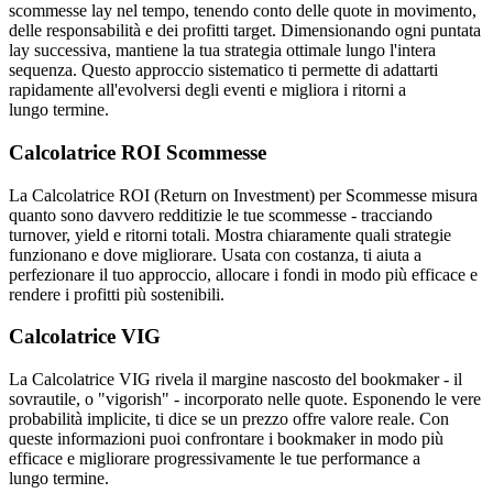
scommesse lay nel tempo, tenendo conto delle quote in movimento,
delle responsabilità e dei profitti target. Dimensionando ogni puntata
lay successiva, mantiene la tua strategia ottimale lungo l'intera
sequenza. Questo approccio sistematico ti permette di adattarti
rapidamente all'evolversi degli eventi e migliora i ritorni a
lungo termine.
Calcolatrice ROI Scommesse
La Calcolatrice ROI (Return on Investment) per Scommesse misura
quanto sono davvero redditizie le tue scommesse - tracciando
turnover, yield e ritorni totali. Mostra chiaramente quali strategie
funzionano e dove migliorare. Usata con costanza, ti aiuta a
perfezionare il tuo approccio, allocare i fondi in modo più efficace e
rendere i profitti più sostenibili.
Calcolatrice VIG
La Calcolatrice VIG rivela il margine nascosto del bookmaker - il
sovrautile, o "vigorish" - incorporato nelle quote. Esponendo le vere
probabilità implicite, ti dice se un prezzo offre valore reale. Con
queste informazioni puoi confrontare i bookmaker in modo più
efficace e migliorare progressivamente le tue performance a
lungo termine.