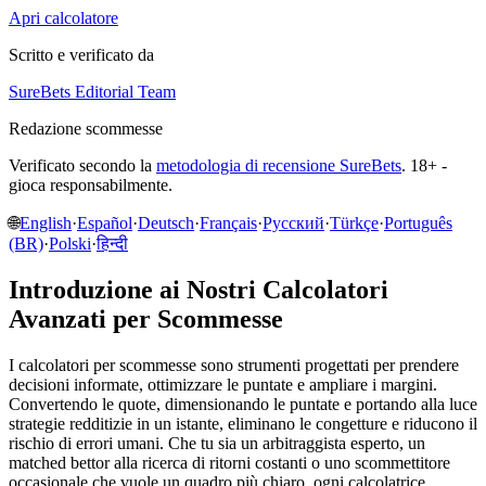
Apri calcolatore
Scritto e verificato da
SureBets Editorial Team
Redazione scommesse
Verificato secondo la
metodologia di recensione SureBets
. 18+ -
gioca responsabilmente.
🌐
English
·
Español
·
Deutsch
·
Français
·
Русский
·
Türkçe
·
Português
(BR)
·
Polski
·
हिन्दी
Introduzione ai Nostri Calcolatori
Avanzati per Scommesse
I calcolatori per scommesse sono strumenti progettati per prendere
decisioni informate, ottimizzare le puntate e ampliare i margini.
Convertendo le quote, dimensionando le puntate e portando alla luce
strategie redditizie in un istante, eliminano le congetture e riducono il
rischio di errori umani. Che tu sia un arbitraggista esperto, un
matched bettor alla ricerca di ritorni costanti o uno scommettitore
occasionale che vuole un quadro più chiaro, ogni calcolatrice