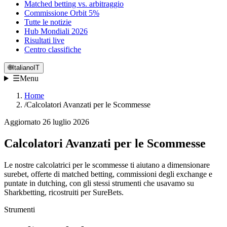
Matched betting vs. arbitraggio
Commissione Orbit 5%
Tutte le notizie
Hub Mondiali 2026
Risultati live
Centro classifiche
🌐
Italiano
IT
☰
Menu
Home
/
Calcolatori Avanzati per le Scommesse
Aggiornato 26 luglio 2026
Calcolatori Avanzati per le Scommesse
Le nostre calcolatrici per le scommesse ti aiutano a dimensionare
surebet, offerte di matched betting, commissioni degli exchange e
puntate in dutching, con gli stessi strumenti che usavamo su
Sharkbetting, ricostruiti per SureBets.
Strumenti