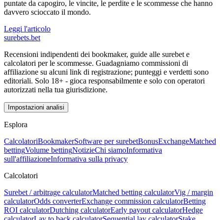
puntate da capogiro, le vincite, le perdite e le scommesse che hanno
davvero scioccato il mondo.
Leggi l'articolo
surebets
.bet
Recensioni indipendenti dei bookmaker, guide alle surebet e
calcolatori per le scommesse. Guadagniamo commissioni di
affiliazione su alcuni link di registrazione; punteggi e verdetti sono
editoriali. Solo 18+ - gioca responsabilmente e solo con operatori
autorizzati nella tua giurisdizione.
Impostazioni analisi
Esplora
Calcolatori
Bookmaker
Software per surebet
Bonus
Exchange
Matched
betting
Volume betting
Notizie
Chi siamo
Informativa
sull'affiliazione
Informativa sulla privacy
Calcolatori
Surebet / arbitrage calculator
Matched betting calculator
Vig / margin
calculator
Odds converter
Exchange commission calculator
Betting
ROI calculator
Dutching calculator
Early payout calculator
Hedge
calculator
Lay to back calculator
Sequential lay calculator
Stake