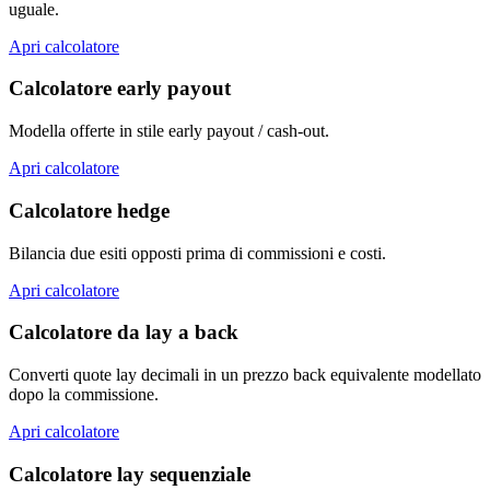
uguale.
Apri calcolatore
Calcolatore early payout
Modella offerte in stile early payout / cash-out.
Apri calcolatore
Calcolatore hedge
Bilancia due esiti opposti prima di commissioni e costi.
Apri calcolatore
Calcolatore da lay a back
Converti quote lay decimali in un prezzo back equivalente modellato
dopo la commissione.
Apri calcolatore
Calcolatore lay sequenziale