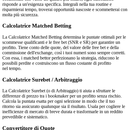
risponde a un'esigenza specifica. Integrali nella tua routine e
risparmierai tempo, troverai opportunità nascoste e scommetterai con
molta più sicurezza.
Calcolatrice Matched Betting
La Calcolatrice Matched Betting determina le puntate ottimali per le
scommesse qualificanti e le free bet (SNR e SR) per garantire un
profitto. Tiene conto delle quote, del valore delle free bet e della
commissione dell'exchange, così i tuoi numeri sono sempre corretti.
Con essa, i matched bettor perfezionano la strategia, riducono le
possibili perdite e costruiscono un flusso costante di profitto
nel tempo.
Calcolatrice Surebet / Arbitraggio
La Calcolatrice Surebet (o di Arbitraggio) ti aiuta a sfruttare le
differenze di prezzo tra i bookmaker per un profitto senza rischio.
Calcola la puntata esatta per ogni selezione in modo che il tuo
ritorno sia assicurato qualunque sia il risultato. Usala per cogliere le
inefficienze di mercato di breve durata e trasformarle in un reddito
prevedibile e sistematico.
Convertitore di Quote