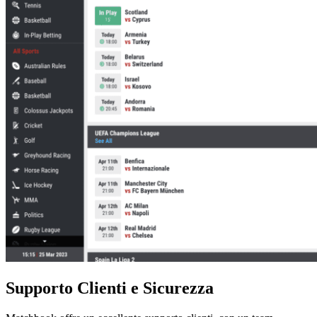
Supporto Clienti e Sicurezza