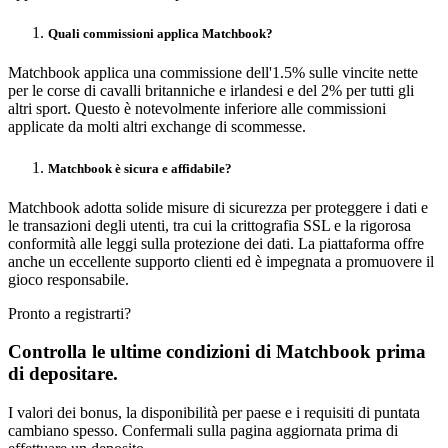
Quali commissioni applica Matchbook?
Matchbook applica una commissione dell'1.5% sulle vincite nette
per le corse di cavalli britanniche e irlandesi e del 2% per tutti gli
altri sport. Questo è notevolmente inferiore alle commissioni
applicate da molti altri exchange di scommesse.
Matchbook è sicura e affidabile?
Matchbook adotta solide misure di sicurezza per proteggere i dati e
le transazioni degli utenti, tra cui la crittografia SSL e la rigorosa
conformità alle leggi sulla protezione dei dati. La piattaforma offre
anche un eccellente supporto clienti ed è impegnata a promuovere il
gioco responsabile.
Pronto a registrarti?
Controlla le ultime condizioni di Matchbook prima
di depositare.
I valori dei bonus, la disponibilità per paese e i requisiti di puntata
cambiano spesso. Confermali sulla pagina aggiornata prima di