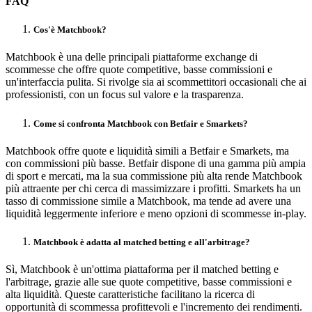
FAQ
Cos'è Matchbook?
Matchbook è una delle principali piattaforme exchange di
scommesse che offre quote competitive, basse commissioni e
un'interfaccia pulita. Si rivolge sia ai scommettitori occasionali che ai
professionisti, con un focus sul valore e la trasparenza.
Come si confronta Matchbook con Betfair e Smarkets?
Matchbook offre quote e liquidità simili a Betfair e Smarkets, ma
con commissioni più basse. Betfair dispone di una gamma più ampia
di sport e mercati, ma la sua commissione più alta rende Matchbook
più attraente per chi cerca di massimizzare i profitti. Smarkets ha un
tasso di commissione simile a Matchbook, ma tende ad avere una
liquidità leggermente inferiore e meno opzioni di scommesse in-play.
Matchbook è adatta al matched betting e all'arbitrage?
Sì, Matchbook è un'ottima piattaforma per il matched betting e
l'arbitrage, grazie alle sue quote competitive, basse commissioni e
alta liquidità. Queste caratteristiche facilitano la ricerca di
opportunità di scommessa profittevoli e l'incremento dei rendimenti.