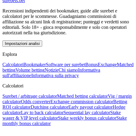
surebets
.bet
Recensioni indipendenti dei bookmaker, guide alle surebet e
calcolatori per le scommesse. Guadagniamo commissioni di
affiliazione su alcuni link di registrazione; punteggi e verdetti sono
editoriali. Solo 18+ - gioca responsabilmente e solo con operatori
autorizzati nella tua giurisdizione.
Impostazioni analisi
Esplora
Calcolatori
Bookmaker
Software per surebet
Bonus
Exchange
Matched
betting
Volume betting
Notizie
Chi siamo
Informativa
sull'affiliazione
Informativa sulla privacy
Calcolatori
Surebet / arbitrage calculator
Matched betting calculator
Vig / margin
calculator
Odds converter
Exchange commission calculator
Betting
ROI calculator
Dutching calculator
Early payout calculator
Hedge
calculator
Lay to back calculator
Sequential lay calculator
Stake
wager & VIP level calculator
Stake weekly bonus calculator
Stake
monthly bonus calculator