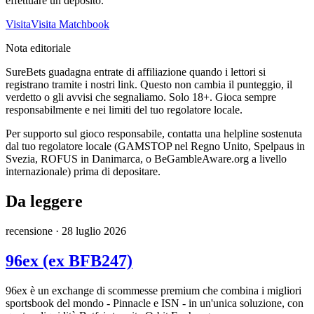
effettuare un deposito.
Visita
Visita Matchbook
Nota editoriale
SureBets guadagna entrate di affiliazione quando i lettori si
registrano tramite i nostri link. Questo non cambia il punteggio, il
verdetto o gli avvisi che segnaliamo. Solo 18+. Gioca sempre
responsabilmente e nei limiti del tuo regolatore locale.
Per supporto sul gioco responsabile, contatta una helpline sostenuta
dal tuo regolatore locale (GAMSTOP nel Regno Unito, Spelpaus in
Svezia, ROFUS in Danimarca, o BeGambleAware.org a livello
internazionale) prima di depositare.
Da leggere
recensione
·
28 luglio 2026
96ex (ex BFB247)
96ex è un exchange di scommesse premium che combina i migliori
sportsbook del mondo - Pinnacle e ISN - in un'unica soluzione, con