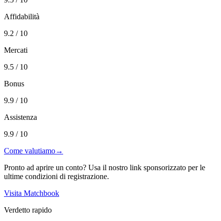
Affidabilità
9.2 / 10
Mercati
9.5 / 10
Bonus
9.9 / 10
Assistenza
9.9 / 10
Come valutiamo
→
Pronto ad aprire un conto? Usa il nostro link sponsorizzato per le
ultime condizioni di registrazione.
Visita Matchbook
Verdetto rapido