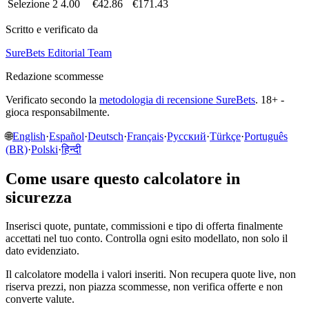
Selezione 2
4.00
€42.86
€171.43
Scritto e verificato da
SureBets Editorial Team
Redazione scommesse
Verificato secondo la
metodologia di recensione SureBets
. 18+ -
gioca responsabilmente.
🌐
English
·
Español
·
Deutsch
·
Français
·
Русский
·
Türkçe
·
Português
(BR)
·
Polski
·
हिन्दी
Come usare questo calcolatore in
sicurezza
Inserisci quote, puntate, commissioni e tipo di offerta finalmente
accettati nel tuo conto. Controlla ogni esito modellato, non solo il
dato evidenziato.
Il calcolatore modella i valori inseriti. Non recupera quote live, non
riserva prezzi, non piazza scommesse, non verifica offerte e non
converte valute.