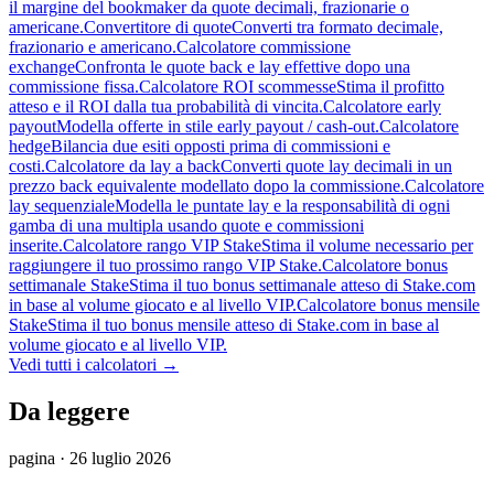
il margine del bookmaker da quote decimali, frazionarie o
americane.
Convertitore di quote
Converti tra formato decimale,
frazionario e americano.
Calcolatore commissione
exchange
Confronta le quote back e lay effettive dopo una
commissione fissa.
Calcolatore ROI scommesse
Stima il profitto
atteso e il ROI dalla tua probabilità di vincita.
Calcolatore early
payout
Modella offerte in stile early payout / cash-out.
Calcolatore
hedge
Bilancia due esiti opposti prima di commissioni e
costi.
Calcolatore da lay a back
Converti quote lay decimali in un
prezzo back equivalente modellato dopo la commissione.
Calcolatore
lay sequenziale
Modella le puntate lay e la responsabilità di ogni
gamba di una multipla usando quote e commissioni
inserite.
Calcolatore rango VIP Stake
Stima il volume necessario per
raggiungere il tuo prossimo rango VIP Stake.
Calcolatore bonus
settimanale Stake
Stima il tuo bonus settimanale atteso di Stake.com
in base al volume giocato e al livello VIP.
Calcolatore bonus mensile
Stake
Stima il tuo bonus mensile atteso di Stake.com in base al
volume giocato e al livello VIP.
Vedi tutti i calcolatori →
Da leggere
pagina
·
26 luglio 2026