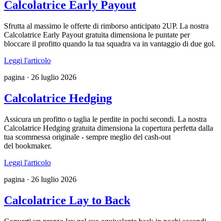
Calcolatrice Early Payout
Sfrutta al massimo le offerte di rimborso anticipato 2UP. La nostra
Calcolatrice Early Payout gratuita dimensiona le puntate per
bloccare il profitto quando la tua squadra va in vantaggio di due gol.
Leggi l'articolo
pagina
·
26 luglio 2026
Calcolatrice Hedging
Assicura un profitto o taglia le perdite in pochi secondi. La nostra
Calcolatrice Hedging gratuita dimensiona la copertura perfetta dalla
tua scommessa originale - sempre meglio del cash-out
del bookmaker.
Leggi l'articolo
pagina
·
26 luglio 2026
Calcolatrice Lay to Back