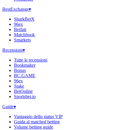
Best
Exchange
▾
SharkBetX
96ex
Betfair
Matchbook
Smarkets
Recensioni
▾
Tutte le recensioni
Bookmaker
Bonus
BC.GAME
96ex
Stake
BetOnline
Sportsbet.io
Guide
▾
Vantaggio dello status VIP
Guida al matched betting
Volume betting guide