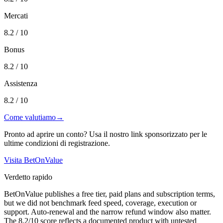
Mercati
8.2 / 10
Bonus
8.2 / 10
Assistenza
8.2 / 10
Come valutiamo
→
Pronto ad aprire un conto? Usa il nostro link sponsorizzato per le
ultime condizioni di registrazione.
Visita BetOnValue
Verdetto rapido
BetOnValue publishes a free tier, paid plans and subscription terms,
but we did not benchmark feed speed, coverage, execution or
support. Auto-renewal and the narrow refund window also matter.
The 8.2/10 score reflects a documented product with untested