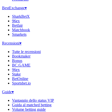
Best
Exchange
▾
SharkBetX
96ex
Betfair
Matchbook
Smarkets
Recensioni
▾
Tutte le recensioni
Bookmaker
Bonus
BC.GAME
96ex
Stake
BetOnline
Sportsbet.io
Guide
▾
Vantaggio dello status VIP
Guida al matched betting
Volume betting guide