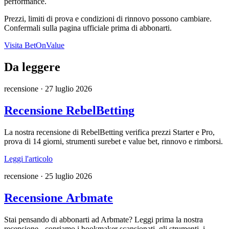
performance.
Prezzi, limiti di prova e condizioni di rinnovo possono cambiare.
Confermali sulla pagina ufficiale prima di abbonarti.
Visita BetOnValue
Da leggere
recensione
·
27 luglio 2026
Recensione RebelBetting
La nostra recensione di RebelBetting verifica prezzi Starter e Pro,
prova di 14 giorni, strumenti surebet e value bet, rinnovo e rimborsi.
Leggi l'articolo
recensione
·
25 luglio 2026
Recensione Arbmate
Stai pensando di abbonarti ad Arbmate? Leggi prima la nostra
recensione - copriamo i bookmaker scansionati, gli strumenti, i