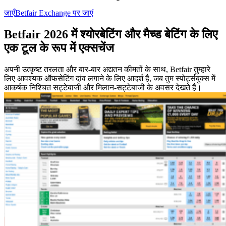
जाएँ
Betfair Exchange पर जाएं
Betfair 2026 में श्योरबेटिंग और मैच्ड बेटिंग के लिए
एक टूल के रूप में एक्सचेंज
अपनी उत्कृष्ट तरलता और बार-बार अद्यतन कीमतों के साथ, Betfair तुम्हारे
लिए आवश्यक ऑफसेटिंग दांव लगाने के लिए आदर्श है, जब तुम स्पोर्ट्सबुक्स में
आकर्षक निश्चित सट्टेबाजी और मिलान-सट्टेबाजी के अवसर देखते हैं।