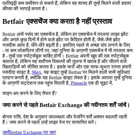
प्रतिद्वंद्वी कम कमीशन ले सकते हैं, लेकिन यह शायद ही तुम्हें मिलने वाली बदतर
कीमत की भरपाई करता है।
Betfair एक्सचेंज क्या करता है नहीं प्रस्ताव
Betfair अभी पसंद का एक्सचेंज है, लेकिन हर एक्सचेंज में तरलता लाइव इवेंट
और अगले कुछ दिनों में होने वाले इवेंट पर केंद्रित होती है, जैसे-जैसे इवेंट
नजदीक आता है, धीरे-धीरे बढ़ती है। इसलिए पहले से अच्छा दांव लगाने के लिए
- या कम लोकप्रिय लीगों पर, जहां दुनिया के अग्रणी एक्सचेंज में भी तरलता कम
है - तुम्हें एक स्पोर्ट्सबुक चाहिए होगी। Betfair अपनी खुद की एक स्पोर्ट्सबुक
चलाता है, लेकिन यह सर्वोत्तम विकल्पों की तुलना में खराब है और जीतने वाले
खिलाड़ियों को सीमित करता है। इसके चारों ओर एक साफ-सुथरा रास्ता हमारी
पसंदीदा साइट है,
96ex
. यह साइट तुम्हें Betfair पर मिलने वाली सभी सुविधाएं
प्रदान करती है, क्योंकि यह Betfair व्हाइट लेबल है। इसके अलावा तुम्हें दुनिया
के अग्रणी सट्टेबाज तक पहुंच मिलती है,
Pinnacle
एक ही सुइट में.
साइन अप करने के लिए तैयार हैं?
जमा करने से पहले Betfair Exchange की नवीनतम शर्तें जांचें।
बोनस राशि, देश के अनुसार उपलब्धता और वेजरिंग शर्तें अक्सर बदलती रहती
हैं। जमा करने से पहले उन्हें लाइव पेज पर सत्यापित करें।
जाएँ
Betfair Exchange पर जाएं