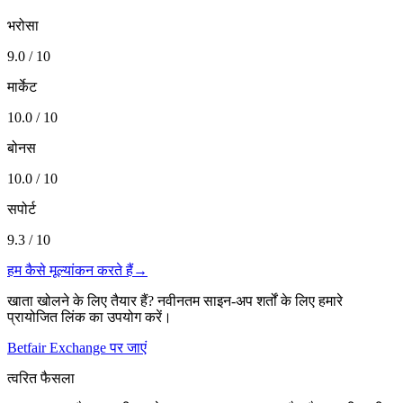
भरोसा
9.0 / 10
मार्केट
10.0 / 10
बोनस
10.0 / 10
सपोर्ट
9.3 / 10
हम कैसे मूल्यांकन करते हैं
→
खाता खोलने के लिए तैयार हैं? नवीनतम साइन-अप शर्तों के लिए हमारे
प्रायोजित लिंक का उपयोग करें।
Betfair Exchange पर जाएं
त्वरित फैसला