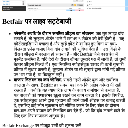
Betfair पर लाइव सट्टेबाजी
प्लेसमेंट अवधि के दौरान सममित ऑड्स का संचलन
. जब तुम लाइव दांव
लगाते हैं, तो तुम्हारा ऑर्डर भरने में लगभग 5 सेकंड की देरी होती है। यह
कोर्टसाइडिंग से बचाता है और तुम्हें इवेंट में शामिल हुए बिना या कम-
विलंबता फ़ीड चलाए बिना दांव लगाने की सुविधा देता है। उस विंडो के
दौरान ऑड्स में बदलाव हो सकता है - और Betfair जैसे एक्सचेंज में
मूवमेंट सममित है: यदि देरी के दौरान कीमत तुम्हारे पक्ष में जाती है, तो तुम्हें
बेहतर ऑड्स मिलते हैं। एक नियमित स्पोर्ट्सबुक शायद ही कभी तुम्हारी
कीमत में सुधार करती है; तुम्हारा ऑर्डर या तो तुम्हारे द्वारा मांगी गई कीमत
पर भरा गया है, या बिल्कुल नहीं।
बाजार निलंबन का कम जोखिम.
सबसे गहरी ऑर्डर बुक और सर्वोत्तम
तरलता के साथ, Betfair हर समय, यहां तक कि लाइव कीमत भी सही
रखता है। क्योंकि यह व्यापारिक लाभ के बजाय कमीशन से कमाता है,
यह बाज़ारों को यथासंभव खुला रखने का काम करता है। इसके विपरीत,
एक स्पोर्ट्सबुक अपने द्वारा प्रदान की जाने वाली ऑड्स पर कमाई करती
है, इसलिए कई लोग नुकसान को सीमित करने के लिए खेल के दौरान
बार-बार अपने बाजार को निलंबित कर देते हैं - जो कि दांव लगाने वाले के
लिए एक निराशाजनक अनुभव है।
Betfair Exchange पर मौजूदा शर्तों की तुलना करें