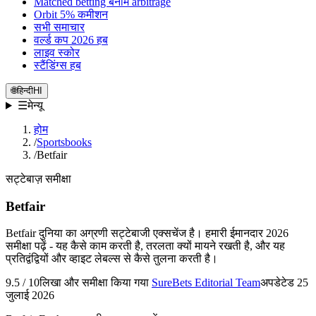
Matched betting बनाम arbitrage
Orbit 5% कमीशन
सभी समाचार
वर्ल्ड कप 2026 हब
लाइव स्कोर
स्टैंडिंग्स हब
🌐
हिन्दी
HI
☰
मेन्यू
होम
/
Sportsbooks
/
Betfair
सट्टेबाज़ समीक्षा
Betfair
Betfair दुनिया का अग्रणी सट्टेबाजी एक्सचेंज है। हमारी ईमानदार 2026
समीक्षा पढ़ें - यह कैसे काम करती है, तरलता क्यों मायने रखती है, और यह
प्रतिद्वंद्वियों और व्हाइट लेबल्स से कैसे तुलना करती है।
9.5 / 10
लिखा और समीक्षा किया गया
SureBets Editorial Team
अपडेटेड 25
जुलाई 2026