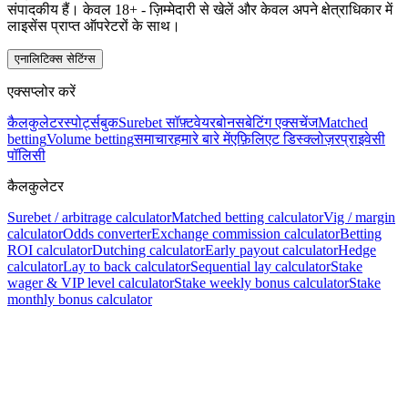
संपादकीय हैं। केवल 18+ - ज़िम्मेदारी से खेलें और केवल अपने क्षेत्राधिकार में
लाइसेंस प्राप्त ऑपरेटरों के साथ।
एनालिटिक्स सेटिंग्स
एक्सप्लोर करें
कैलकुलेटर
स्पोर्ट्सबुक
Surebet सॉफ़्टवेयर
बोनस
बेटिंग एक्सचेंज
Matched
betting
Volume betting
समाचार
हमारे बारे में
एफ़िलिएट डिस्क्लोज़र
प्राइवेसी
पॉलिसी
कैलकुलेटर
Surebet / arbitrage calculator
Matched betting calculator
Vig / margin
calculator
Odds converter
Exchange commission calculator
Betting
ROI calculator
Dutching calculator
Early payout calculator
Hedge
calculator
Lay to back calculator
Sequential lay calculator
Stake
wager & VIP level calculator
Stake weekly bonus calculator
Stake
monthly bonus calculator