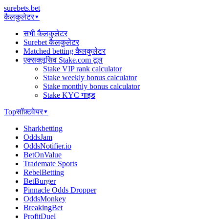
surebets
.bet
कैलकुलेटर
▾
सभी कैलकुलेटर
Surebet कैलकुलेटर
Matched betting कैलकुलेटर
एक्सक्लूसिव Stake.com टूल
Stake VIP rank calculator
Stake weekly bonus calculator
Stake monthly bonus calculator
Stake KYC गाइड
Top
सॉफ़्टवेयर
▾
Sharkbetting
OddsJam
OddsNotifier.io
BetOnValue
Trademate Sports
RebelBetting
BetBurger
Pinnacle Odds Dropper
OddsMonkey
BreakingBet
ProfitDuel