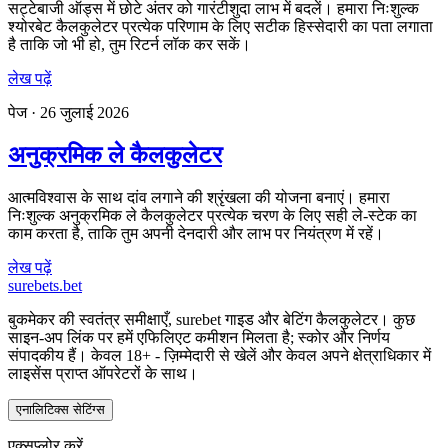
सट्टेबाजी ऑड्स में छोटे अंतर को गारंटीशुदा लाभ में बदलें। हमारा निःशुल्क
श्योरबेट कैलकुलेटर प्रत्येक परिणाम के लिए सटीक हिस्सेदारी का पता लगाता
है ताकि जो भी हो, तुम रिटर्न लॉक कर सकें।
लेख पढ़ें
पेज
·
26 जुलाई 2026
अनुक्रमिक ले कैलकुलेटर
आत्मविश्वास के साथ दांव लगाने की श्रृंखला की योजना बनाएं। हमारा
निःशुल्क अनुक्रमिक ले कैलकुलेटर प्रत्येक चरण के लिए सही ले-स्टेक का
काम करता है, ताकि तुम अपनी देनदारी और लाभ पर नियंत्रण में रहें।
लेख पढ़ें
surebets
.bet
बुकमेकर की स्वतंत्र समीक्षाएँ, surebet गाइड और बेटिंग कैलकुलेटर। कुछ
साइन-अप लिंक पर हमें एफिलिएट कमीशन मिलता है; स्कोर और निर्णय
संपादकीय हैं। केवल 18+ - ज़िम्मेदारी से खेलें और केवल अपने क्षेत्राधिकार में
लाइसेंस प्राप्त ऑपरेटरों के साथ।
एनालिटिक्स सेटिंग्स
एक्सप्लोर करें