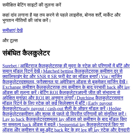
समीक्षित बेटिंग साइटों की तुलना करें
कहां दांव लगाना है यह तय करने से पहले लाइसेंस, बोनस शर्तें, मार्केट और
भुगतान नीतियों की जांच करें।
समीक्षाएं देखें
और टूल्स
संबंधित कैलकुलेटर
Surebet / आर्बिट्राज कैलकुलेटर
एक ही मुद्रा के स्टेक को परिणामों में बाँटें और
समान मॉडल रिटर्न देखें।
Matched betting कैलकुलेटर
एक कमीशन दर से
क्वालिफाइंग बेट और SNR व SR फ्री बेट का मॉडल बनाएँ।
Vig / मार्जिन
कैलकुलेटर
दशमलव, फ्रैक्शनल या अमेरिकन ऑड्स से बुकमेकर मार्जिन देखें।
Exchange कमीशन कैलकुलेटर
एक तय कमीशन के बाद प्रभावी back और lay
ऑड्स की तुलना करें।
बेटिंग ROI कैलकुलेटर
अपनी जीत की संभावना से
अपेक्षित मुनाफ़ा और ROI का अनुमान लगाएँ।
Dutching कैलकुलेटर
समान
मॉडल रिटर्न के लिए स्टेक को कई सिलेक्शन में बाँटें।
Early payout
कैलकुलेटर
early payout / cash-out शैली के ऑफ़र मॉडल करें।
Hedge
कैलकुलेटर
कमीशन और शुल्क से पहले दो विपरीत परिणामों को संतुलित करें।
Lay to back कैलकुलेटर
दशमलव lay ऑड्स को कमीशन के बाद मॉडल किए
गए समतुल्य back ऑड्स में बदलें।
Sequential lay कैलकुलेटर
दर्ज किए गए
ऑड्स और कमीशन से बहु-इवेंट back बेट के हर leg की lay स्टेक और देनदारी