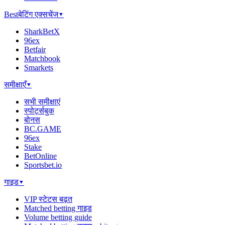
Best
बेटिंग एक्सचेंज
▾
SharkBetX
96ex
Betfair
Matchbook
Smarkets
समीक्षाएँ
▾
सभी समीक्षाएं
स्पोर्ट्सबुक
बोनस
BC.GAME
96ex
Stake
BetOnline
Sportsbet.io
गाइड
▾
VIP स्टेटस बढ़त
Matched betting गाइड
Volume betting guide