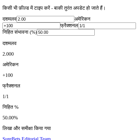
किसी भी फ़ील्ड में टाइप करें - बाकी तुरंत अपडेट हो जाते हैं।
दशमलव
अमेरिकन
फ्रैक्शनल
निहित संभावना (%)
दशमलव
2.000
अमेरिकन
+100
फ्रैक्शनल
1/1
निहित %
50.00%
लिखा और समीक्षा किया गया
SureBets Editorial Team