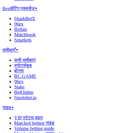
Best
बेटिंग एक्सचेंज
▾
SharkBetX
96ex
Betfair
Matchbook
Smarkets
समीक्षाएँ
▾
सभी समीक्षाएं
स्पोर्ट्सबुक
बोनस
BC.GAME
96ex
Stake
BetOnline
Sportsbet.io
गाइड
▾
VIP स्टेटस बढ़त
Matched betting गाइड
Volume betting guide