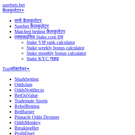
surebets
.bet
कैलकुलेटर
▾
सभी कैलकुलेटर
Surebet कैलकुलेटर
Matched betting कैलकुलेटर
एक्सक्लूसिव Stake.com टूल
Stake VIP rank calculator
Stake weekly bonus calculator
Stake monthly bonus calculator
Stake KYC गाइड
Top
सॉफ़्टवेयर
▾
Sharkbetting
OddsJam
OddsNotifier.io
BetOnValue
Trademate Sports
RebelBetting
BetBurger
Pinnacle Odds Dropper
OddsMonkey
BreakingBet
ProfitDuel