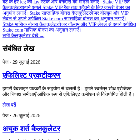
बेट के हर leg की lay स्टेक और देनदारी का मॉडल बनाएँ।
Stake VIP रैंक
कैलकुलेटर
अपने अगले Stake VIP रैंक तक पहुँचने के लिए ज़रूरी वेजर का
अनुमान लगाएँ।
Stake साप्ताहिक बोनस कैलकुलेटर
वेजर वॉल्यूम और VIP
लेवल से अपने अपेक्षित Stake.com साप्ताहिक बोनस का अनुमान लगाएँ।
Stake मासिक बोनस कैलकुलेटर
वेजर वॉल्यूम और VIP लेवल से अपने अपेक्षित
Stake.com मासिक बोनस का अनुमान लगाएँ।
सभी कैलकुलेटर देखें →
संबंधित लेख
पेज
·
29 जुलाई 2026
एफिलिएट प्रकटीकरण
हमारी वेबसाइट पाठकों के सहयोग से चलती है। हमारे स्वतंत्र शोध प्रोजेक्ट
और निष्पक्ष समीक्षाएँ आंशिक रूप से एफिलिएट कमीशन से वित्तपोषित होती हैं।
लेख पढ़ें
पेज
·
26 जुलाई 2026
अचूक शर्त कैलकुलेटर