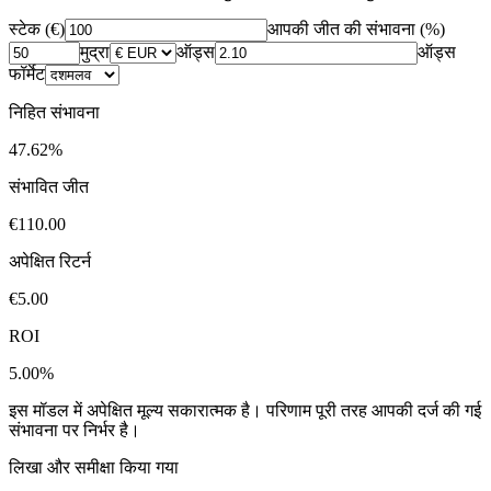
स्टेक (€)
आपकी जीत की संभावना (%)
मुद्रा
ऑड्स
ऑड्स
फॉर्मेट
निहित संभावना
47.62%
संभावित जीत
€110.00
अपेक्षित रिटर्न
€5.00
ROI
5.00%
इस मॉडल में अपेक्षित मूल्य सकारात्मक है। परिणाम पूरी तरह आपकी दर्ज की गई
संभावना पर निर्भर है।
लिखा और समीक्षा किया गया