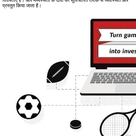
विशेषताएं हैं। और मध्यस्थता के दांवों को सुविचारित तरीके से व्यवस्थित और
प्रस्तुत किया जाता है।