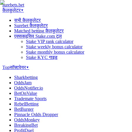
surebets
.bet
कैलकुलेटर
▾
सभी कैलकुलेटर
Surebet कैलकुलेटर
Matched betting कैलकुलेटर
एक्सक्लूसिव Stake.com टूल
Stake VIP rank calculator
Stake weekly bonus calculator
Stake monthly bonus calculator
Stake KYC गाइड
Top
सॉफ़्टवेयर
▾
Sharkbetting
OddsJam
OddsNotifier.io
BetOnValue
Trademate Sports
RebelBetting
BetBurger
Pinnacle Odds Dropper
OddsMonkey
BreakingBet
ProfitDuel