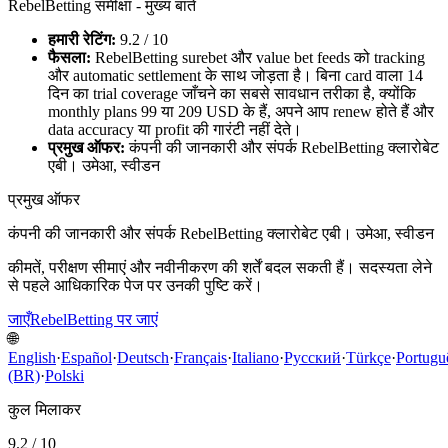
RebelBetting समीक्षा - मुख्य बातें
हमारी रेटिंग
:
9.2 / 10
फैसला
:
RebelBetting surebet और value bet feeds को tracking
और automatic settlement के साथ जोड़ता है। बिना card वाला 14
दिन का trial coverage जाँचने का सबसे सावधान तरीका है, क्योंकि
monthly plans 99 या 209 USD के हैं, अपने आप renew होते हैं और
data accuracy या profit की गारंटी नहीं देते।
प्रमुख ऑफर
:
कंपनी की जानकारी और संपर्क RebelBetting क्लारोबेट
एबी। उमेआ, स्वीडन
प्रमुख ऑफर
कंपनी की जानकारी और संपर्क RebelBetting क्लारोबेट एबी। उमेआ, स्वीडन
कीमतें, परीक्षण सीमाएं और नवीनीकरण की शर्तें बदल सकती हैं। सदस्यता लेने
से पहले आधिकारिक पेज पर उनकी पुष्टि करें।
जाएँ
RebelBetting पर जाएं
🌐
English
·
Español
·
Deutsch
·
Français
·
Italiano
·
Русский
·
Türkçe
·
Portugu
(BR)
·
Polski
कुल मिलाकर
9.2 / 10