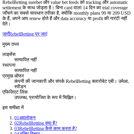
RebelBetting surebet और value bet feeds को tracking और automatic
settlement के साथ जोड़ता है। बिना card वाला 14 दिन का trial coverage
जाँचने का सबसे सावधान तरीका है, क्योंकि monthly plans 99 या 209 USD
के हैं, अपने आप renew होते हैं और data accuracy या profit की गारंटी नहीं
देते।
जाएँ
RebelBetting पर जाएं
मुख्य तथ्य
लाइसेंस
सत्यापित नहीं
स्थापना
सत्यापित नहीं
प्रमुख ऑफर
कंपनी की जानकारी और संपर्क RebelBetting क्लारोबेट एबी। उमेआ,
स्वीडन
एफिलिएट लिंक
उपलब्ध, प्रायोजित के रूप में चिह्नित।
इस समीक्षा में
01
अवलोकन
02
RebelBetting क्या है?
03
RebelBetting कैसे काम करता है?
04
अंतिम विचार