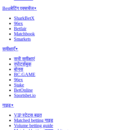
Best
बेटिंग एक्सचेंज
▾
SharkBetX
96ex
Betfair
Matchbook
Smarkets
समीक्षाएँ
▾
सभी समीक्षाएं
स्पोर्ट्सबुक
बोनस
BC.GAME
96ex
Stake
BetOnline
Sportsbet.io
गाइड
▾
VIP स्टेटस बढ़त
Matched betting गाइड
Volume betting guide