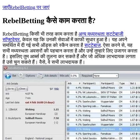
जाएँ
RebelBetting पर जाएं
RebelBetting कैसे काम करता है?
RebelBetting किसी भी तरह काम करता है
अन्य मध्यस्थता सट्टेबाजी
सॉफ्टवेयर
, केवल यह कि उनकी सेवाओं में काफी सुधार हुआ है। यह अपने
समर्थित में दी गई सभी ऑड्स को स्कैन करता है
सट्टेबाज
. ऐसा करने से, यह
सभी मध्यस्थता अवसरों की पहचान करता है और उन्हें तुम्हारे लिए उजागर करता
है। इसलिए तुम आर्ब्स की तुलना कर सकते हैं और जो अधिक लाभदायक लगता
है उसे चुन सकते हैं। वैसे, वे सभी लाभदायक हैं।