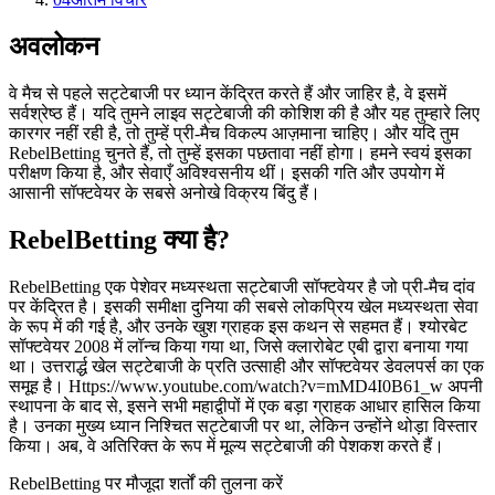
अवलोकन
वे मैच से पहले सट्टेबाजी पर ध्यान केंद्रित करते हैं और जाहिर है, वे इसमें
सर्वश्रेष्ठ हैं। यदि तुमने लाइव सट्टेबाजी की कोशिश की है और यह तुम्हारे लिए
कारगर नहीं रही है, तो तुम्हें प्री-मैच विकल्प आज़माना चाहिए। और यदि तुम
RebelBetting चुनते हैं, तो तुम्हें इसका पछतावा नहीं होगा। हमने स्वयं इसका
परीक्षण किया है, और सेवाएँ अविश्वसनीय थीं। इसकी गति और उपयोग में
आसानी सॉफ्टवेयर के सबसे अनोखे विक्रय बिंदु हैं।
RebelBetting क्या है?
RebelBetting एक पेशेवर मध्यस्थता सट्टेबाजी सॉफ्टवेयर है जो प्री-मैच दांव
पर केंद्रित है। इसकी समीक्षा दुनिया की सबसे लोकप्रिय खेल मध्यस्थता सेवा
के रूप में की गई है, और उनके खुश ग्राहक इस कथन से सहमत हैं। श्योरबेट
सॉफ्टवेयर 2008 में लॉन्च किया गया था, जिसे क्लारोबेट एबी द्वारा बनाया गया
था। उत्तरार्द्ध खेल सट्टेबाजी के प्रति उत्साही और सॉफ्टवेयर डेवलपर्स का एक
समूह है। Https://www.youtube.com/watch?v=mMD4I0B61_w अपनी
स्थापना के बाद से, इसने सभी महाद्वीपों में एक बड़ा ग्राहक आधार हासिल किया
है। उनका मुख्य ध्यान निश्चित सट्टेबाजी पर था, लेकिन उन्होंने थोड़ा विस्तार
किया। अब, वे अतिरिक्त के रूप में मूल्य सट्टेबाजी की पेशकश करते हैं।
RebelBetting पर मौजूदा शर्तों की तुलना करें