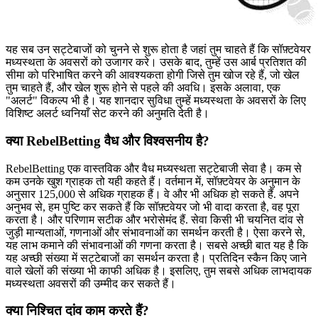
यह सब उन सट्टेबाजों को चुनने से शुरू होता है जहां तुम चाहते हैं कि सॉफ़्टवेयर
मध्यस्थता के अवसरों को उजागर करे। उसके बाद, तुम्हें उस आर्ब प्रतिशत की
सीमा को परिभाषित करने की आवश्यकता होगी जिसे तुम खोज रहे हैं, जो खेल
तुम चाहते हैं, और खेल शुरू होने से पहले की अवधि। इसके अलावा, एक
"अलर्ट" विकल्प भी है। यह शानदार सुविधा तुम्हें मध्यस्थता के अवसरों के लिए
विशिष्ट अलर्ट ध्वनियाँ सेट करने की अनुमति देती है।
क्या RebelBetting वैध और विश्वसनीय है?
RebelBetting एक वास्तविक और वैध मध्यस्थता सट्टेबाजी सेवा है। कम से
कम उनके खुश ग्राहक तो यही कहते हैं। वर्तमान में, सॉफ़्टवेयर के अनुमान के
अनुसार 125,000 से अधिक ग्राहक हैं। वे और भी अधिक हो सकते हैं. अपने
अनुभव से, हम पुष्टि कर सकते हैं कि सॉफ़्टवेयर जो भी वादा करता है, वह पूरा
करता है। और परिणाम सटीक और भरोसेमंद हैं. सेवा किसी भी चयनित दांव से
जुड़ी मान्यताओं, गणनाओं और संभावनाओं का समर्थन करती है। ऐसा करने से,
यह लाभ कमाने की संभावनाओं की गणना करता है। सबसे अच्छी बात यह है कि
यह अच्छी संख्या में सट्टेबाजों का समर्थन करता है। प्रतिदिन स्कैन किए जाने
वाले खेलों की संख्या भी काफी अधिक है। इसलिए, तुम सबसे अधिक लाभदायक
मध्यस्थता अवसरों की उम्मीद कर सकते हैं।
क्या निश्चित दांव काम करते हैं?