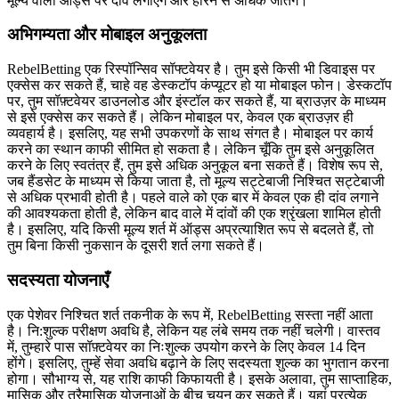
मूल्य वाली ऑड्स पर दांव लगाएंगे और हारने से अधिक जीतेंगे।
अभिगम्यता और मोबाइल अनुकूलता
RebelBetting एक रिस्पॉन्सिव सॉफ्टवेयर है। तुम इसे किसी भी डिवाइस पर
एक्सेस कर सकते हैं, चाहे वह डेस्कटॉप कंप्यूटर हो या मोबाइल फोन। डेस्कटॉप
पर, तुम सॉफ़्टवेयर डाउनलोड और इंस्टॉल कर सकते हैं, या ब्राउज़र के माध्यम
से इसे एक्सेस कर सकते हैं। लेकिन मोबाइल पर, केवल एक ब्राउज़र ही
व्यवहार्य है। इसलिए, यह सभी उपकरणों के साथ संगत है। मोबाइल पर कार्य
करने का स्थान काफी सीमित हो सकता है। लेकिन चूँकि तुम इसे अनुकूलित
करने के लिए स्वतंत्र हैं, तुम इसे अधिक अनुकूल बना सकते हैं। विशेष रूप से,
जब हैंडसेट के माध्यम से किया जाता है, तो मूल्य सट्टेबाजी निश्चित सट्टेबाजी
से अधिक प्रभावी होती है। पहले वाले को एक बार में केवल एक ही दांव लगाने
की आवश्यकता होती है, लेकिन बाद वाले में दांवों की एक श्रृंखला शामिल होती
है। इसलिए, यदि किसी मूल्य शर्त में ऑड्स अप्रत्याशित रूप से बदलते हैं, तो
तुम बिना किसी नुकसान के दूसरी शर्त लगा सकते हैं।
सदस्यता योजनाएँ
एक पेशेवर निश्चित शर्त तकनीक के रूप में, RebelBetting सस्ता नहीं आता
है। नि:शुल्क परीक्षण अवधि है, लेकिन यह लंबे समय तक नहीं चलेगी। वास्तव
में, तुम्हारे पास सॉफ़्टवेयर का निःशुल्क उपयोग करने के लिए केवल 14 दिन
होंगे। इसलिए, तुम्हें सेवा अवधि बढ़ाने के लिए सदस्यता शुल्क का भुगतान करना
होगा। सौभाग्य से, यह राशि काफी किफायती है। इसके अलावा, तुम साप्ताहिक,
मासिक और त्रैमासिक योजनाओं के बीच चयन कर सकते हैं। यहां प्रत्येक