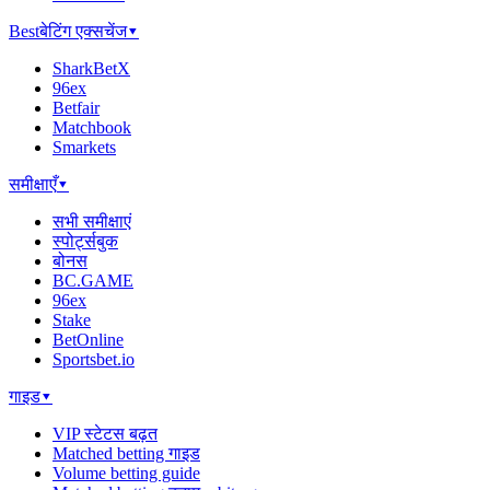
Best
बेटिंग एक्सचेंज
▾
SharkBetX
96ex
Betfair
Matchbook
Smarkets
समीक्षाएँ
▾
सभी समीक्षाएं
स्पोर्ट्सबुक
बोनस
BC.GAME
96ex
Stake
BetOnline
Sportsbet.io
गाइड
▾
VIP स्टेटस बढ़त
Matched betting गाइड
Volume betting guide