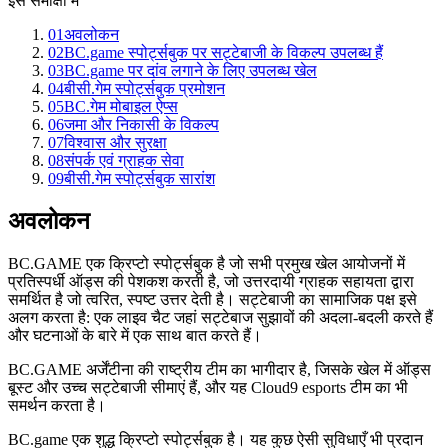
इस समीक्षा में
01
अवलोकन
02
BC.game स्पोर्ट्सबुक पर सट्टेबाजी के विकल्प उपलब्ध हैं
03
BC.game पर दांव लगाने के लिए उपलब्ध खेल
04
बीसी.गेम स्पोर्ट्सबुक प्रमोशन
05
BC.गेम मोबाइल ऐप्स
06
जमा और निकासी के विकल्प
07
विश्वास और सुरक्षा
08
संपर्क एवं ग्राहक सेवा
09
बीसी.गेम स्पोर्ट्सबुक सारांश
अवलोकन
BC.GAME एक क्रिप्टो स्पोर्ट्सबुक है जो सभी प्रमुख खेल आयोजनों में
प्रतिस्पर्धी ऑड्स की पेशकश करती है, जो उत्तरदायी ग्राहक सहायता द्वारा
समर्थित है जो त्वरित, स्पष्ट उत्तर देती है। सट्टेबाजी का सामाजिक पक्ष इसे
अलग करता है: एक लाइव चैट जहां सट्टेबाज सुझावों की अदला-बदली करते हैं
और घटनाओं के बारे में एक साथ बात करते हैं।
BC.GAME अर्जेंटीना की राष्ट्रीय टीम का भागीदार है, जिसके खेल में ऑड्स
बूस्ट और उच्च सट्टेबाजी सीमाएं हैं, और यह Cloud9 esports टीम का भी
समर्थन करता है।
BC.game एक शुद्ध क्रिप्टो स्पोर्ट्सबुक है। यह कुछ ऐसी सुविधाएँ भी प्रदान