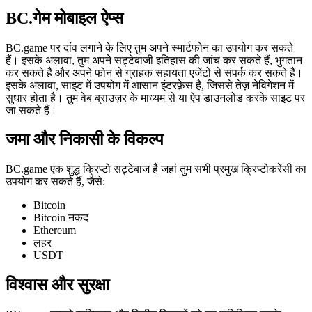
BC.गेम मोबाइल ऐप्स
BC.game पर दांव लगाने के लिए तुम अपने स्मार्टफोन का उपयोग कर सकते
हैं। इसके अलावा, तुम अपने सट्टेबाजी इतिहास की जांच कर सकते हैं, भुगतान
कर सकते हैं और अपने फोन से ग्राहक सहायता एजेंटों से संपर्क कर सकते हैं।
इसके अलावा, साइट में उपयोग में आसान इंटरफ़ेस है, जिससे तेज़ नेविगेशन में
सुधार होता है। तुम वेब ब्राउज़र के माध्यम से या ऐप डाउनलोड करके साइट पर
जा सकते हैं।
जमा और निकासी के विकल्प
BC.game एक शुद्ध क्रिप्टो सट्टेबाज है जहां तुम सभी प्रमुख क्रिप्टोकरेंसी का
उपयोग कर सकते हैं, जैसे:
Bitcoin
Bitcoin नकद
Ethereum
लहर
USDT
विश्वास और सुरक्षा