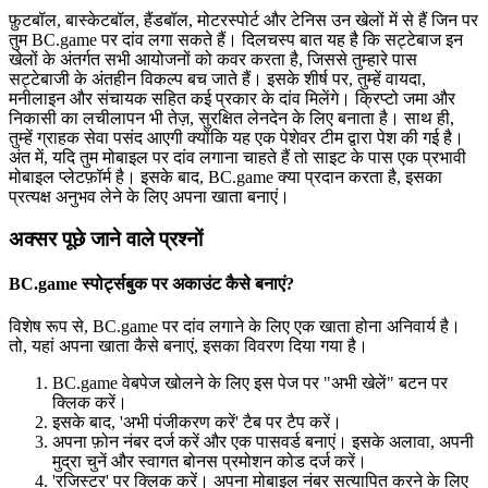
फ़ुटबॉल, बास्केटबॉल, हैंडबॉल, मोटरस्पोर्ट और टेनिस उन खेलों में से हैं जिन पर
तुम BC.game पर दांव लगा सकते हैं। दिलचस्प बात यह है कि सट्टेबाज इन
खेलों के अंतर्गत सभी आयोजनों को कवर करता है, जिससे तुम्हारे पास
सट्टेबाजी के अंतहीन विकल्प बच जाते हैं। इसके शीर्ष पर, तुम्हें वायदा,
मनीलाइन और संचायक सहित कई प्रकार के दांव मिलेंगे। क्रिप्टो जमा और
निकासी का लचीलापन भी तेज़, सुरक्षित लेनदेन के लिए बनाता है। साथ ही,
तुम्हें ग्राहक सेवा पसंद आएगी क्योंकि यह एक पेशेवर टीम द्वारा पेश की गई है।
अंत में, यदि तुम मोबाइल पर दांव लगाना चाहते हैं तो साइट के पास एक प्रभावी
मोबाइल प्लेटफ़ॉर्म है। इसके बाद, BC.game क्या प्रदान करता है, इसका
प्रत्यक्ष अनुभव लेने के लिए अपना खाता बनाएं।
अक्सर पूछे जाने वाले प्रश्नों
BC.game स्पोर्ट्सबुक पर अकाउंट कैसे बनाएं?
विशेष रूप से, BC.game पर दांव लगाने के लिए एक खाता होना अनिवार्य है।
तो, यहां अपना खाता कैसे बनाएं, इसका विवरण दिया गया है।
BC.game वेबपेज खोलने के लिए इस पेज पर "अभी खेलें" बटन पर
क्लिक करें।
इसके बाद, 'अभी पंजीकरण करें' टैब पर टैप करें।
अपना फ़ोन नंबर दर्ज करें और एक पासवर्ड बनाएं। इसके अलावा, अपनी
मुद्रा चुनें और स्वागत बोनस प्रमोशन कोड दर्ज करें।
'रजिस्टर' पर क्लिक करें। अपना मोबाइल नंबर सत्यापित करने के लिए