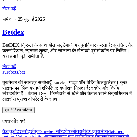
लेख पढ़ें
समीक्षा
·
25 जुलाई 2026
Betdex
BetDEX क्रिप्टो के साथ खेल सट्टेबाजी पर पुनर्विचार करता है: सुरक्षित, गैर-
कस्टोडियल, न्यूनतम शुल्क, और सोलाना के मोनाको प्रोटोकॉल पर निर्मित।
यहां हमारी पूरी समीक्षा है.
लेख पढ़ें
surebets
.bet
बुकमेकर की स्वतंत्र समीक्षाएँ, surebet गाइड और बेटिंग कैलकुलेटर। कुछ
साइन-अप लिंक पर हमें एफिलिएट कमीशन मिलता है; स्कोर और निर्णय
संपादकीय हैं। केवल 18+ - ज़िम्मेदारी से खेलें और केवल अपने क्षेत्राधिकार में
लाइसेंस प्राप्त ऑपरेटरों के साथ।
एनालिटिक्स सेटिंग्स
एक्सप्लोर करें
कैलकुलेटर
स्पोर्ट्सबुक
Surebet सॉफ़्टवेयर
बोनस
बेटिंग एक्सचेंज
Matched
betting
Volume betting
समाचार
हमारे बारे में
एफ़िलिएट डिस्क्लोज़र
प्राइवेसी