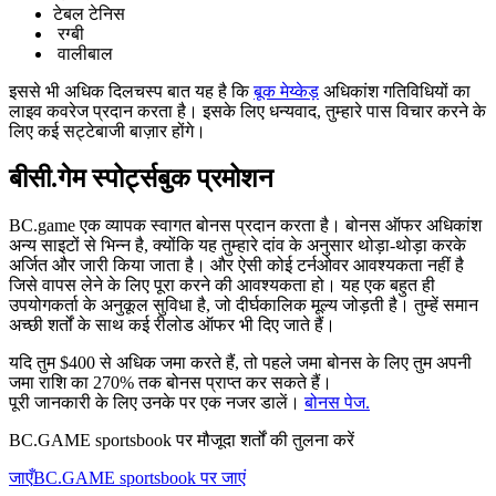
टेबल टेनिस
रग्बी
वालीबाल
इससे भी अधिक दिलचस्प बात यह है कि
बूक मेय्केड़
अधिकांश गतिविधियों का
लाइव कवरेज प्रदान करता है। इसके लिए धन्यवाद, तुम्हारे पास विचार करने के
लिए कई सट्टेबाजी बाज़ार होंगे।
बीसी.गेम स्पोर्ट्सबुक प्रमोशन
BC.game एक व्यापक स्वागत बोनस प्रदान करता है। बोनस ऑफर अधिकांश
अन्य साइटों से भिन्न है, क्योंकि यह तुम्हारे दांव के अनुसार थोड़ा-थोड़ा करके
अर्जित और जारी किया जाता है। और ऐसी कोई टर्नओवर आवश्यकता नहीं है
जिसे वापस लेने के लिए पूरा करने की आवश्यकता हो। यह एक बहुत ही
उपयोगकर्ता के अनुकूल सुविधा है, जो दीर्घकालिक मूल्य जोड़ती है। तुम्हें समान
अच्छी शर्तों के साथ कई रीलोड ऑफर भी दिए जाते हैं।
यदि तुम $400 से अधिक जमा करते हैं, तो पहले जमा बोनस के लिए तुम अपनी
जमा राशि का 270% तक बोनस प्राप्त कर सकते हैं।
पूरी जानकारी के लिए उनके पर एक नजर डालें।
बोनस पेज.
BC.GAME sportsbook पर मौजूदा शर्तों की तुलना करें
जाएँ
BC.GAME sportsbook पर जाएं