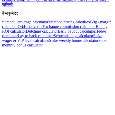
पॉलिसी
कैलकुलेटर
Surebet / arbitrage calculator
Matched betting calculator
Vig / margin
calculator
Odds converter
Exchange commission calculator
Betting
ROI calculator
Dutching calculator
Early payout calculator
Hedge
calculator
Lay to back calculator
Sequential lay calculator
Stake
wager & VIP level calculator
Stake weekly bonus calculator
Stake
monthly bonus calculator