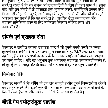
BC.game तुम्हारे व्यक्तिगत और वित्तीय विवरणों को यह सुनिश्चित करके
सुरक्षित रखता है कि यह केवल अधिकृत पार्टियों के लिए ही पहुंच योग्य है। इसके
बाद, यदि तुम जीतते हैं तो वेबसाइट तुम्हें भुगतान करेगी, बशर्ते तुमने उनका कोई
नियम नहीं तोड़ा हो। दूसरे, हमने साइट के सुरक्षा उपायों की जाँच की और तुम्हें
आश्वस्त कर सकते हैं कि यह सुरक्षित है। सुरक्षित डेटा स्थानांतरण और
भंडारण सुनिश्चित करने के लिए नवीनतम सिक्योर सॉकेट लेयर और
फ़ायरवॉल हैं।
संपर्क एवं ग्राहक सेवा
वेबसाइट में समर्पित ग्राहक सहायता एजेंट हैं जो तुमसे संपर्क करने पर हमेशा
तुम्हारी मदद करेंगे। वे त्वरित उत्तर सुनिश्चित करते हुए 24/7 उपलब्ध हैं। सबसे
पहले, तुम्हें सामान्य प्रश्नों के उत्तर के लिए अक्सर पूछे जाने वाले प्रश्न अनुभाग
पर जाना चाहिए। यदि यह अनुभाग तुम्हें आवश्यक सहायता प्रदान नहीं करता है,
तो तुम ईमेल या लाइव चैट के माध्यम से सहायता केंद्र तक पहुंच सकते हैं।
जिम्मेदार गेमिंग
वेबसाइट मानती है कि गेमिंग की लत लग सकती है और तुमसे जिम्मेदारी से खेलने
का आग्रह करती है। इसमें तुम्हारी सहायता के लिए अलग-अलग रणनीतियाँ हैं,
जिनमें स्व-बहिष्करण और जमा सीमा निर्धारित करना शामिल है।
बीसी.गेम स्पोर्ट्सबुक सारांश