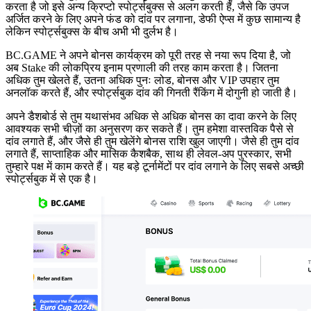
करता है जो इसे अन्य क्रिप्टो स्पोर्ट्सबुक्स से अलग करती हैं, जैसे कि उपज
अर्जित करने के लिए अपने फंड को दांव पर लगाना, डेफी ऐप्स में कुछ सामान्य है
लेकिन स्पोर्ट्सबुक्स के बीच अभी भी दुर्लभ है।
BC.GAME ने अपने बोनस कार्यक्रम को पूरी तरह से नया रूप दिया है, जो
अब Stake की लोकप्रिय इनाम प्रणाली की तरह काम करता है। जितना
अधिक तुम खेलते हैं, उतना अधिक पुनः लोड, बोनस और VIP उपहार तुम
अनलॉक करते हैं, और स्पोर्ट्सबुक दांव की गिनती रैंकिंग में दोगुनी हो जाती है।
अपने डैशबोर्ड से तुम यथासंभव अधिक से अधिक बोनस का दावा करने के लिए
आवश्यक सभी चीज़ों का अनुसरण कर सकते हैं। तुम हमेशा वास्तविक पैसे से
दांव लगाते हैं, और जैसे ही तुम खेलेंगे बोनस राशि खुल जाएगी। जैसे ही तुम दांव
लगाते हैं, साप्ताहिक और मासिक कैशबैक, साथ ही लेवल-अप पुरस्कार, सभी
तुम्हारे पक्ष में काम करते हैं। यह बड़े टूर्नामेंटों पर दांव लगाने के लिए सबसे अच्छी
स्पोर्ट्सबुक में से एक है।