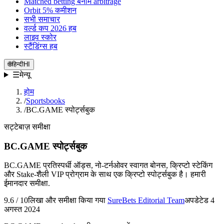
Matched betting बनाम arbitrage
Orbit 5% कमीशन
सभी समाचार
वर्ल्ड कप 2026 हब
लाइव स्कोर
स्टैंडिंग्स हब
🌐
हिन्दी
HI
☰
मेन्यू
होम
/
Sportsbooks
/
BC.GAME स्पोर्ट्सबुक
सट्टेबाज़ समीक्षा
BC.GAME स्पोर्ट्सबुक
BC.GAME प्रतिस्पर्धी ऑड्स, नो-टर्नओवर स्वागत बोनस, क्रिप्टो स्टेकिंग
और Stake-शैली VIP प्रोग्राम के साथ एक क्रिप्टो स्पोर्ट्सबुक है। हमारी
ईमानदार समीक्षा.
9.6 / 10
लिखा और समीक्षा किया गया
SureBets Editorial Team
अपडेटेड 4
अगस्त 2024