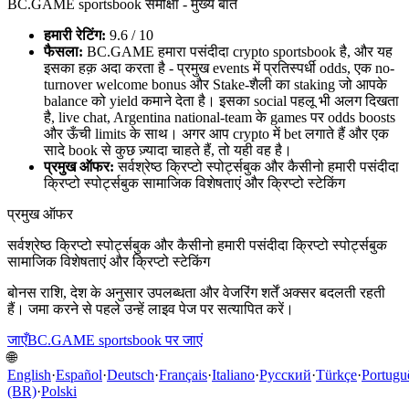
BC.GAME sportsbook समीक्षा - मुख्य बातें
हमारी रेटिंग
:
9.6 / 10
फैसला
:
BC.GAME हमारा पसंदीदा crypto sportsbook है, और यह
इसका हक़ अदा करता है - प्रमुख events में प्रतिस्पर्धी odds, एक no-
turnover welcome bonus और Stake-शैली का staking जो आपके
balance को yield कमाने देता है। इसका social पहलू भी अलग दिखता
है, live chat, Argentina national-team के games पर odds boosts
और ऊँची limits के साथ। अगर आप crypto में bet लगाते हैं और एक
सादे book से कुछ ज़्यादा चाहते हैं, तो यही वह है।
प्रमुख ऑफर
:
सर्वश्रेष्ठ क्रिप्टो स्पोर्ट्सबुक और कैसीनो हमारी पसंदीदा
क्रिप्टो स्पोर्ट्सबुक सामाजिक विशेषताएं और क्रिप्टो स्टेकिंग
प्रमुख ऑफर
सर्वश्रेष्ठ क्रिप्टो स्पोर्ट्सबुक और कैसीनो हमारी पसंदीदा क्रिप्टो स्पोर्ट्सबुक
सामाजिक विशेषताएं और क्रिप्टो स्टेकिंग
बोनस राशि, देश के अनुसार उपलब्धता और वेजरिंग शर्तें अक्सर बदलती रहती
हैं। जमा करने से पहले उन्हें लाइव पेज पर सत्यापित करें।
जाएँ
BC.GAME sportsbook पर जाएं
🌐
English
·
Español
·
Deutsch
·
Français
·
Italiano
·
Русский
·
Türkçe
·
Portugu
(BR)
·
Polski