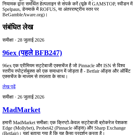
नियामक द्वारा समर्थित हेल्पलाइन से संपर्क करें (यूके में GAMSTOP, स्वीडन में
Spelpaus, डेनमार्क में ROFUS, या अंतरराष्ट्रीय स्तर पर
BeGambleAware.org)।
संबंधित लेख
समीक्षा
·
28 जुलाई 2026
96ex (पहले BFB247)
96ex एक प्रीमियम सट्टेबाजी एक्सचेंज है जो Pinnacle और ISN से विश्व
स्तरीय स्पोर्ट्सबुक्स को एक समाधान में जोड़ता है - Betfair ऑड्स और ऑर्बिट
एक्सचेंज के माध्यम से तरलता के साथ।
लेख पढ़ें
समीक्षा
·
26 जुलाई 2026
MadMarket
हमारी MadMarket समीक्षा: एक क्रिप्टो-केवल सट्टेबाजी ब्रोकरेज पेशकश
Edge (Mollybet), Probet42 (Pinnacle ऑड्स) और Sharp Exchange
(Betfair)। यहां बताया गया है कि यह कैसा प्रदर्शन करता है।