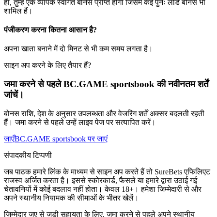
हां, तुम्हें एक व्यापक स्वागत बोनस प्राप्त होगा जिसमें कई पुनः लोड बोनस भी
शामिल हैं।
पंजीकरण करना कितना आसान है?
अपना खाता बनाने में दो मिनट से भी कम समय लगता है।
साइन अप करने के लिए तैयार हैं?
जमा करने से पहले BC.GAME sportsbook की नवीनतम शर्तें
जांचें।
बोनस राशि, देश के अनुसार उपलब्धता और वेजरिंग शर्तें अक्सर बदलती रहती
हैं। जमा करने से पहले उन्हें लाइव पेज पर सत्यापित करें।
जाएँ
BC.GAME sportsbook पर जाएं
संपादकीय टिप्पणी
जब पाठक हमारे लिंक के माध्यम से साइन अप करते हैं तो SureBets एफिलिएट
राजस्व अर्जित करता है। इससे स्कोरकार्ड, फैसले या हमारे द्वारा उठाई गई
चेतावनियों में कोई बदलाव नहीं होता। केवल 18+। हमेशा जिम्मेदारी से और
अपने स्थानीय नियामक की सीमाओं के भीतर खेलें।
जिम्मेदार जुए से जुड़ी सहायता के लिए, जमा करने से पहले अपने स्थानीय