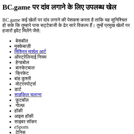
BC.game पर दांव लगाने के लिए उपलब्ध खेल
BC.game कई खेलों पर दांव लगाने की पेशकश करता है ताकि यह सुनिश्चित
हो सके कि तुम्हारे पास सट्टेबाजी के ढेर सारे विकल्प हैं। तुम्हें प्रमुख खेलों पर
हजारों इवेंट मिलेंगे जैसे:
बेसबॉल
मुक्केबाज़ी
मिश्रित मार्शल आर्ट
ऑस्ट्रेलियाई नियम
हेन्डबोल
बास्केटबाल
क्रिकेट
बांह कुश्ती
मोटरस्पोर्ट्स
डार्ट
साइकिल चलाना
फ़ुटबॉल
गोल्फ़
हॉकी
आइस हॉकी
साइबर सॉकर
eSports
टेनिस