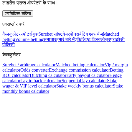
लाइसेंस प्राप्त ऑपरेटरों के साथ।
एनालिटिक्स सेटिंग्स
एक्सप्लोर करें
कैलकुलेटर
स्पोर्ट्सबुक
Surebet सॉफ़्टवेयर
बोनस
बेटिंग एक्सचेंज
Matched
betting
Volume betting
समाचार
हमारे बारे में
एफ़िलिएट डिस्क्लोज़र
प्राइवेसी
पॉलिसी
कैलकुलेटर
Surebet / arbitrage calculator
Matched betting calculator
Vig / margin
calculator
Odds converter
Exchange commission calculator
Betting
ROI calculator
Dutching calculator
Early payout calculator
Hedge
calculator
Lay to back calculator
Sequential lay calculator
Stake
wager & VIP level calculator
Stake weekly bonus calculator
Stake
monthly bonus calculator