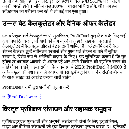
उतना कम खोती है। इसलिए, इस उदाहरण में दिखाई गई 98.9% जैसी रेटिंग
काफी अच्छी होगी। लेकिन कई 100%+ अवसर भी पैदा होंगे, और जब हम
सॉफ़्टवेयर का परीक्षण कर रहे थे तो कई बार ऐसा हुआ।
उन्नत बेट कैलकुलेटर और दैनिक ऑफर कैलेंडर
एक परिष्कृत शर्त कैलकुलेटर से सुसज्जित, ProfitDuel तुम्हारे दांव के लिए सही
दांव निर्धारित करने, जोखिमों को कम करने में तुम्हारी सहायता करता है।
कैलकुलेटर में बैक बेट्स और ले बेट्स दोनों शामिल हैं। प्लेटफ़ॉर्म का दैनिक
ऑफ़र कैलेंडर तुम्हें नवीनतम प्रचारों और मुफ़्त शर्त ऑफ़र के बारे में सूचित
रखता है, विशेष रूप से अमेरिकी बाज़ार के लिए। यह सुनिश्चित करता है कि तुम
हमेशा लाभदायक अवसरों से अवगत रहें और अपने बैंकरोल को सुरक्षित रखने का
कोई मौका न चूकें। इस समीक्षा के समय (मार्च 2023) ProfitDuel ने $4000 से
अधिक मूल्य की पेशकश वाले स्वागत बोनस सूचीबद्ध किए। और रीलोड बोनस
के साथ साइट को अपडेट करना जारी रखेगा।
ProfitDuel पर मौजूदा शर्तों की तुलना करें
जाएँ
ProfitDuel पर जाएं
विस्तृत प्रशिक्षण संसाधन और सहायक समुदाय
प्रॉफिटड्यूएल शुरुआती और अनुभवी सट्टेबाजों दोनों के लिए ट्यूटोरियल,
गाइड और वीडियो संसाधनों की एक विस्तृत श्रृंखला प्रदान करता है। बुनियादी