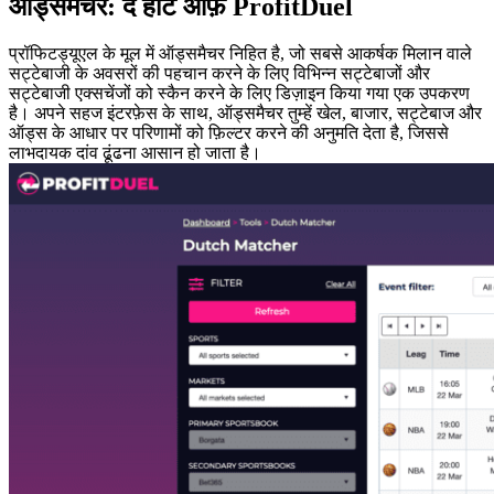
ऑड्समैचर: द हार्ट ऑफ़ ProfitDuel
प्रॉफिटड्यूएल के मूल में ऑड्समैचर निहित है, जो सबसे आकर्षक मिलान वाले
सट्टेबाजी के अवसरों की पहचान करने के लिए विभिन्न सट्टेबाजों और
सट्टेबाजी एक्सचेंजों को स्कैन करने के लिए डिज़ाइन किया गया एक उपकरण
है। अपने सहज इंटरफ़ेस के साथ, ऑड्समैचर तुम्हें खेल, बाजार, सट्टेबाज और
ऑड्स के आधार पर परिणामों को फ़िल्टर करने की अनुमति देता है, जिससे
लाभदायक दांव ढूंढना आसान हो जाता है।