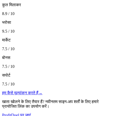
कुल मिलाकर
8.9 / 10
भरोसा
9.5 / 10
मार्केट
7.5 / 10
बोनस
7.5 / 10
सपोर्ट
7.5 / 10
हम कैसे मूल्यांकन करते हैं
→
खाता खोलने के लिए तैयार हैं? नवीनतम साइन-अप शर्तों के लिए हमारे
प्रायोजित लिंक का उपयोग करें।
ProfitDuel पर जाएं