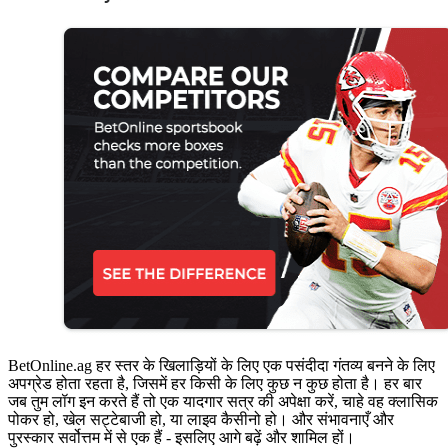
BetOnline.ag हर स्तर के खिलाड़ियों के लिए एक पसंदीदा गंतव्य बनने के लिए
अपग्रेड होता रहता है, जिसमें हर किसी के लिए कुछ न कुछ होता है। हर बार
जब तुम लॉग इन करते हैं तो एक यादगार सत्र की अपेक्षा करें, चाहे वह क्लासिक
पोकर हो, खेल सट्टेबाजी हो, या लाइव कैसीनो हो। और संभावनाएँ और
पुरस्कार सर्वोत्तम में से एक हैं - इसलिए आगे बढ़ें और शामिल हों।