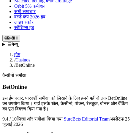
Matched betting बनाम arbitrage
Orbit 5% कमीशन
सभी समाचार
वर्ल्ड कप 2026 हब
लाइव स्कोर
स्टैंडिंग्स हब
🌐
हिन्दी
HI
☰
मेन्यू
होम
/
Casinos
/
BetOnline
कैसीनो समीक्षा
BetOnline
इस ईमानदार, पारदर्शी समीक्षा को लिखने के लिए हमने महीनों तक BetOnline
का उपयोग किया। यहां इसके खेल, कैसीनो, पोकर, रेसबुक, बोनस और बैंकिंग
का पूरा विवरण दिया गया है।
9.4 / 10
लिखा और समीक्षा किया गया
SureBets Editorial Team
अपडेटेड 25
जुलाई 2026