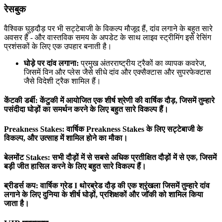
रेसबुक
वैश्विक घुड़दौड़ पर भी सट्टेबाजी के विकल्प मौजूद हैं, दांव लगाने के बहुत सारे
अवसर हैं - और वास्तविक समय के अपडेट के साथ लाइव स्ट्रीमिंग इसे रेसिंग
प्रशंसकों के लिए एक उपहार बनाती है।
घोड़े पर दांव लगाना:
प्रमुख अंतरराष्ट्रीय ट्रैकों का व्यापक कवरेज,
जिसमें विन और प्लेस जैसे सीधे दांव और एक्सैक्टास और सुपरफेक्टास
जैसे विदेशी ट्रैक शामिल हैं।
केंटकी डर्बी:
केंटुकी में आयोजित एक शीर्ष श्रेणी की वार्षिक दौड़, जिसमें तुम्हारे
पसंदीदा घोड़ों का समर्थन करने के लिए बहुत सारे विकल्प हैं।
Preakness Stakes:
वार्षिक Preakness Stakes के लिए सट्टेबाजी के
विकल्प, और उत्साह में शामिल होने का मौका।
बेलमोंट Stakes:
सभी दौड़ों में से सबसे अधिक प्रतीक्षित दौड़ों में से एक, जिसमें
बड़ी जीत हासिल करने के लिए बहुत सारे विकल्प हैं।
ब्रीडर्स कप:
वार्षिक ग्रेड I थोरब्रेड दौड़ की एक श्रृंखला जिसमें तुम्हारे दांव
लगाने के लिए दुनिया के शीर्ष घोड़ों, प्रशिक्षकों और जॉकी को शामिल किया
जाता है।