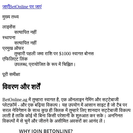
जाएँ
BetOnline पर जाएं
मुख्य तथ्य
लाइसेंस
सत्यापित नहीं
स्थापना
सत्यापित नहीं
प्रमुख ऑफर
तुम्हारी पहली जमा राशि पर $1000 स्वागत बोनस
एफिलिएट लिंक
उपलब्ध, प्रायोजित के रूप में चिह्नित।
पूरी समीक्षा
विवरण और शर्तें
BetOnline.ag में तुम्हारा स्वागत है, एक ऑनलाइन गेमिंग और सट्टेबाजी
प्लेटफ़ॉर्म - और एक बढ़िया विकल्प। यह उपयोग में आसान साइट है जो टैब पर
सरल नेविगेशन के साथ कुछ ही क्लिक में तुम्हारे लिए शानदार सट्टेबाजी विकल्प
लाती है ताकि कोई भी बिना किसी परेशानी के शुरुआत कर सके। अनगिनत
विकल्पों में से चुनें और जीतने के असीमित अवसरों का आनंद लें।