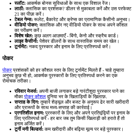
स्लॉट:
आकर्षक बोनस सुविधाओं के साथ एक विशाल रेंज।
लाठी:
क्लासिक का प्रशंसक? डीलर से मुकाबला करें और उस परफेक्ट
21 का पीछा करें।
टेबल गेम्स:
रूलेट, बैकारेट और क्रेप्स का प्रामाणिक कैसीनो अनुभव।
वीडियो पोकर:
क्लासिक और नए वीडियो पोकर के साथ अपने कौशल
का परीक्षण करें।
विशेष खेल:
कुछ अलग आज़माएँ - बिंगो, केनो और स्क्रैच कार्ड।
लाइव कैसीनो:
पेशेवर डीलरों के साथ वास्तविक समय का खेल।
टूर्नामेंट:
नकद पुरस्कार और इनाम के लिए प्रतिस्पर्धा करें।
पोकर
पोकर
प्रशंसकों को हर कौशल स्तर के लिए टूर्नामेंट मिलते हैं - चाहे तुम्हारा
अनुभव कुछ भी हो, आकर्षक पुरस्कारों के लिए प्रतिस्पर्धा करने का एक
रोमांचक तरीका।
रविवार मेजर्स:
अपनी बाजी लगाकर बड़े गारंटीशुदा पुरस्कार पाने का
मौका
पोकर कौशल
दुनिया भर के खिलाड़ियों के ख़िलाफ़.
सप्ताह के दिन:
तुम्हारे शेड्यूल और बजट के अनुरूप ढेर सारी खरीदारी
और प्रारूपों के साथ मध्य-सप्ताह की कार्रवाई।
प्रगतिशील इनाम:
पुरस्कारों के लिए और अपने प्रतिद्वंद्वियों पर इनाम के
लिए प्रतिस्पर्धा करें - हर बार जब तुम किसी खिलाड़ी को हराते हैं तो
इनाम अर्जित करें।
टूर्नी मनी बिल्डर्स:
कम खरीदारी और बढ़िया मूल्य पर बड़े पुरस्कार।