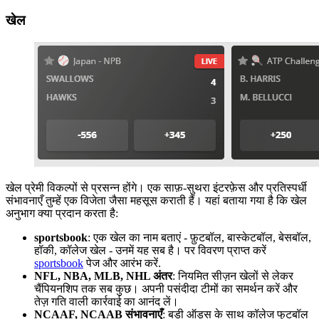
खेल
खेल प्रेमी विकल्पों से प्रसन्न होंगे। एक साफ़-सुथरा इंटरफ़ेस और प्रतिस्पर्धी
संभावनाएँ तुम्हें एक विजेता जैसा महसूस कराती हैं। यहां बताया गया है कि खेल
अनुभाग क्या प्रदान करता है:
sportsbook
: एक खेल का नाम बताएं - फ़ुटबॉल, बास्केटबॉल, बेसबॉल,
हॉकी, कॉलेज खेल - उनमें यह सब है। पर विवरण प्राप्त करें
sportsbook
पेज और आरंभ करें.
NFL, NBA, MLB, NHL अंतर
: नियमित सीज़न खेलों से लेकर
चैंपियनशिप तक सब कुछ। अपनी पसंदीदा टीमों का समर्थन करें और
तेज़ गति वाली कार्रवाई का आनंद लें।
NCAAF, NCAAB संभावनाएँ
: बड़ी ऑड्स के साथ कॉलेज फुटबॉल