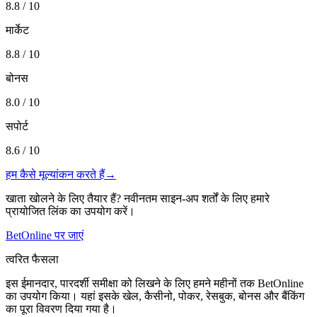
8.8 / 10
मार्केट
8.8 / 10
बोनस
8.0 / 10
सपोर्ट
8.6 / 10
हम कैसे मूल्यांकन करते हैं
→
खाता खोलने के लिए तैयार हैं? नवीनतम साइन-अप शर्तों के लिए हमारे
प्रायोजित लिंक का उपयोग करें।
BetOnline पर जाएं
त्वरित फैसला
इस ईमानदार, पारदर्शी समीक्षा को लिखने के लिए हमने महीनों तक BetOnline
का उपयोग किया। यहां इसके खेल, कैसीनो, पोकर, रेसबुक, बोनस और बैंकिंग
का पूरा विवरण दिया गया है।