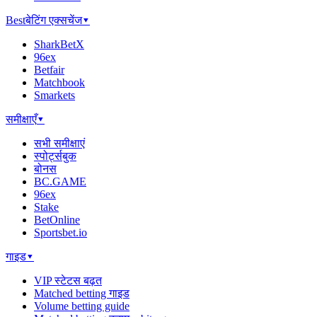
Best
बेटिंग एक्सचेंज
▾
SharkBetX
96ex
Betfair
Matchbook
Smarkets
समीक्षाएँ
▾
सभी समीक्षाएं
स्पोर्ट्सबुक
बोनस
BC.GAME
96ex
Stake
BetOnline
Sportsbet.io
गाइड
▾
VIP स्टेटस बढ़त
Matched betting गाइड
Volume betting guide