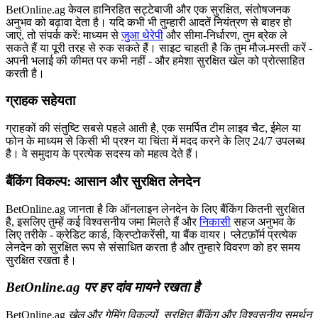
BetOnline.ag केवल हानिरहित सट्टेबाजी और एक सुरक्षित, संतोषजनक
अनुभव को बढ़ावा देता है। यदि कभी भी तुम्हारी आदतें नियंत्रण से बाहर हो
जाएं, तो संपर्क करें: माध्यम से
जुआ थेरेपी
और सीमा-निर्धारण, तुम ब्रेक ले
सकते हैं या पूरी तरह से रुक सकते हैं। साइट चाहती है कि तुम मौज-मस्ती करें -
अपनी भलाई की कीमत पर कभी नहीं - और हमेशा सुरक्षित खेल को प्रोत्साहित
करती है।
ग्राहक सहेयता
ग्राहकों की संतुष्टि सबसे पहले आती है, एक समर्पित टीम लाइव चैट, ईमेल या
फोन के माध्यम से किसी भी प्रश्न या चिंता में मदद करने के लिए 24/7 उपलब्ध
है। वे समुदाय के प्रत्येक सदस्य को महत्व देते हैं।
बैंकिंग विकल्प: आसान और सुरक्षित लेनदेन
BetOnline.ag जानता है कि ऑनलाइन लेनदेन के लिए बैंकिंग कितनी सुरक्षित
है, इसलिए तुम्हें कई विश्वसनीय जमा मिलते हैं और
निकासी
सहज अनुभव के
लिए तरीके - क्रेडिट कार्ड, क्रिप्टोकरेंसी, या बैंक वायर। प्लेटफ़ॉर्म प्रत्येक
लेनदेन को सुरक्षित रूप से संसाधित करता है और तुम्हारे विवरण को हर समय
सुरक्षित रखता है।
BetOnline.ag पर हर दांव मायने रखता है
BetOnline.ag
खेल और गेमिंग विकल्पों, सुरक्षित बैंकिंग और विश्वसनीय समर्थन