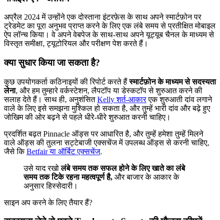
अप्रैल 2024 में उन्होंने एक दोस्ताना इंटरफ़ेस के साथ अपने स्मार्टफ़ोन पर
ट्रेडमेट का पूरा अनुभव प्राप्त करने के लिए एक लंबे समय से प्रतीक्षित मोबाइल
ऐप लॉन्च किया। वे अपने वेबपेज के साथ-साथ अपने यूट्यूब चैनल के माध्यम से
विस्तृत समीक्षा, ट्यूटोरियल और परीक्षण पेश करते हैं।
क्या सुधार किया जा सकता है?
कुछ उपयोगकर्ता कठिनाइयों की रिपोर्ट करते हैं
स्मार्टफ़ोन के माध्यम से सदस्यता
लेना
, और हम तुम्हारे वर्कस्टेशन, लैपटॉप या डेस्कटॉप से शुरुआत करने की
सलाह देते हैं। साथ ही, अनुशंसित
Kelly शर्त-आकार
एक शुरुआती दांव लगाने
वाले के लिए इसे समझना मुश्किल हो सकता है, और तुम्हें भारी दांव और बढ़े हुए
जोखिम की ओर बढ़ने से पहले धीरे-धीरे शुरुआत करनी चाहिए।
प्रदर्शित बढ़त Pinnacle ऑड्स पर आधारित है, और तुम्हें हमेशा तुम्हें मिलने
वाले ऑड्स की तुलना सट्टेबाजी एक्सचेंज में उपलब्ध ऑड्स से करनी चाहिए,
जैसे कि
Betfair या ऑर्बिट एक्सचेंज
.
उसे याद रखो
लंबे समय तक सफल होने के लिए खाते का लंबे
समय तक टिके रहना महत्वपूर्ण है,
और बाजार के आकार के
अनुसार हिस्सेदारी।
साइन अप करने के लिए तैयार हैं?