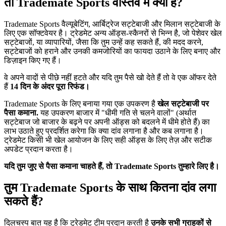
तो Trademate Sports वास्तव में क्या है?
Trademate Sports वैल्यूबेटिंग, आर्बिट्रेज सट्टेबाजी और मिलान सट्टेबाजी के
लिए एक सॉफ्टवेयर है। ट्रेडमेट अन्य ऑड्स-स्कैनरों से भिन्न है, जो पेशेवर खेल
सट्टेबाजों, या व्यापारियों, जैसा कि तुम उन्हें कह सकते हैं, की मदद करने,
सट्टेबाजों को हराने और उनकी कमजोरियों का फायदा उठाने के लिए बनाए और
डिज़ाइन किए गए हैं।
वे अपने वादों से पीछे नहीं हटते और यदि तुम पैसे खो देते हैं तो वे एक ऑफर देते
हैं
14 दिन के अंदर पूरा रिफंड।
Trademate Sports के लिए बनाया गया एक उपकरण है
खेल सट्टेबाजी पर
पैसा कमाना.
यह उपकरण बाजार में "धीमी गति से चलने वालों" (अर्थात
सट्टेबाज जो बाजार के बढ़ने पर अपनी ऑड्स को बदलने में धीमे होते हैं) का
लाभ उठाते हुए प्रदर्शित करेगा कि क्या दांव लगाना है और कब लगाना है।
ट्रेडमेट किसी भी खेल आयोजन के लिए सही ऑड्स के लिए तेज़ और सटीक
अपडेट प्रदान करता है।
यदि तुम जुए से पैसा कमाना चाहते हैं, तो Trademate Sports तुम्हारे लिए है।
तुम Trademate Sports के साथ कितना दांव लगा
सकते हैं?
दिलचस्प बात यह है कि ट्रेडमेट टीम प्रदान करती है
उनके सभी ग्राहकों से