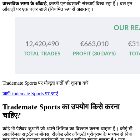
वास्तविक समय के आँकड़े
, काफी प्रभावशाली संख्याएँ दिखा रहा है। बस इन
आँकड़ों पर एक नज़र डालें (नियमित रूप से अद्यतन)।
Trademate Sports पर मौजूदा शर्तों की तुलना करें
जाएँ
Trademate Sports पर जाएं
Trademate Sports का उपयोग किसे करना
चाहिए?
कोई भी पेशेवर जुआरी जो अपने क्षितिज का विस्तार करना चाहता है। कोई भी
आकस्मिक सट्टेबाज बोनस, रीलोड और लॉयल्टी प्रोग्राम के माध्यम से बिना
कुछ खोए दांव लगाकर सट्टेबाजों पर लाभ हासिल करना चाहता है। मध्य