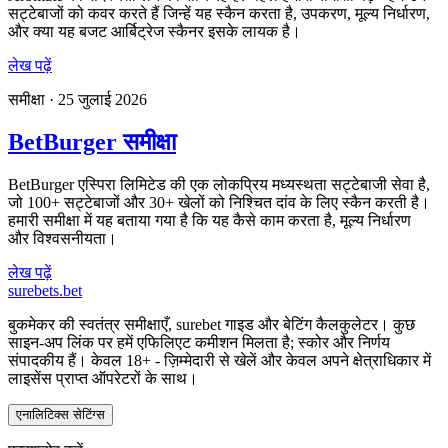
सट्टेबाजों को कवर करते हैं जिन्हें यह स्कैन करता है, उपकरण, मूल्य निर्धारण,
और क्या यह बजट आर्बिट्रेज स्कैनर इसके लायक है।
लेख पढ़ें
समीक्षा
·
25 जुलाई 2026
BetBurger समीक्षा
BetBurger एस्पिरा लिमिटेड की एक लोकप्रिय मध्यस्थता सट्टेबाजी सेवा है,
जो 100+ सट्टेबाजों और 30+ खेलों को निश्चित दांव के लिए स्कैन करती है।
हमारी समीक्षा में यह बताया गया है कि यह कैसे काम करता है, मूल्य निर्धारण
और विश्वसनीयता।
लेख पढ़ें
surebets
.bet
बुकमेकर की स्वतंत्र समीक्षाएँ, surebet गाइड और बेटिंग कैलकुलेटर। कुछ
साइन-अप लिंक पर हमें एफिलिएट कमीशन मिलता है; स्कोर और निर्णय
संपादकीय हैं। केवल 18+ - ज़िम्मेदारी से खेलें और केवल अपने क्षेत्राधिकार में
लाइसेंस प्राप्त ऑपरेटरों के साथ।
एनालिटिक्स सेटिंग्स