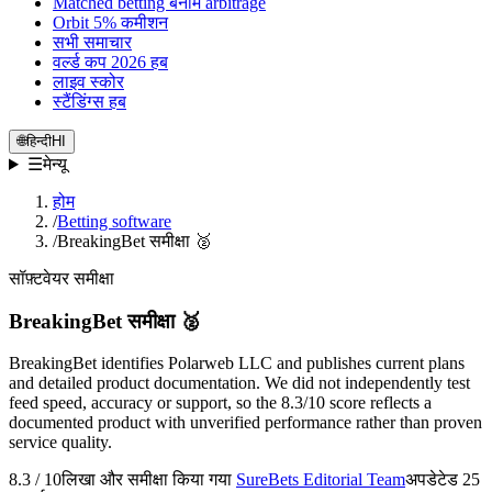
Matched betting बनाम arbitrage
Orbit 5% कमीशन
सभी समाचार
वर्ल्ड कप 2026 हब
लाइव स्कोर
स्टैंडिंग्स हब
🌐
हिन्दी
HI
☰
मेन्यू
होम
/
Betting software
/
BreakingBet समीक्षा 🥈
सॉफ़्टवेयर समीक्षा
BreakingBet समीक्षा 🥈
BreakingBet identifies Polarweb LLC and publishes current plans
and detailed product documentation. We did not independently test
feed speed, accuracy or support, so the 8.3/10 score reflects a
documented product with unverified performance rather than proven
service quality.
8.3 / 10
लिखा और समीक्षा किया गया
SureBets Editorial Team
अपडेटेड 25