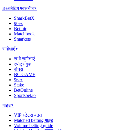
Best
बेटिंग एक्सचेंज
▾
SharkBetX
96ex
Betfair
Matchbook
Smarkets
समीक्षाएँ
▾
सभी समीक्षाएं
स्पोर्ट्सबुक
बोनस
BC.GAME
96ex
Stake
BetOnline
Sportsbet.io
गाइड
▾
VIP स्टेटस बढ़त
Matched betting गाइड
Volume betting guide