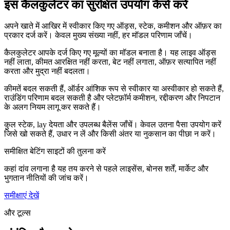
इस कैलकुलेटर का सुरक्षित उपयोग कैसे करें
अपने खाते में आखिर में स्वीकार किए गए ऑड्स, स्टेक, कमीशन और ऑफ़र का
प्रकार दर्ज करें। केवल मुख्य संख्या नहीं, हर मॉडल परिणाम जाँचें।
कैलकुलेटर आपके दर्ज किए गए मूल्यों का मॉडल बनाता है। यह लाइव ऑड्स
नहीं लाता, कीमत आरक्षित नहीं करता, बेट नहीं लगाता, ऑफ़र सत्यापित नहीं
करता और मुद्रा नहीं बदलता।
कीमतें बदल सकती हैं, ऑर्डर आंशिक रूप से स्वीकार या अस्वीकार हो सकते हैं,
राउंडिंग परिणाम बदल सकती है और प्लेटफ़ॉर्म कमीशन, रद्दीकरण और निपटान
के अलग नियम लागू कर सकते हैं।
कुल स्टेक, lay देयता और उपलब्ध बैलेंस जाँचें। केवल उतना पैसा उपयोग करें
जिसे खो सकते हैं, उधार न लें और किसी अंतर या नुकसान का पीछा न करें।
समीक्षित बेटिंग साइटों की तुलना करें
कहां दांव लगाना है यह तय करने से पहले लाइसेंस, बोनस शर्तें, मार्केट और
भुगतान नीतियों की जांच करें।
समीक्षाएं देखें
और टूल्स