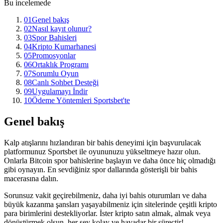
Bu incelemede
01
Genel bakış
02
Nasıl kayıt olunur?
03
Spor Bahisleri
04
Kripto Kumarhanesi
05
Promosyonlar
06
Ortaklık Programı
07
Sorumlu Oyun
08
Canlı Sohbet Desteği
09
Uygulamayı İndir
10
Ödeme Yöntemleri Sportsbet'te
Genel bakış
Kalp atışlarını hızlandıran bir bahis deneyimi için başvurulacak
platformunuz Sportsbet ile oyununuzu yükseltmeye hazır olun.
Onlarla Bitcoin spor bahislerine başlayın ve daha önce hiç olmadığı
gibi oynayın. En sevdiğiniz spor dallarında gösterişli bir bahis
macerasına dalın.
Sorunsuz vakit geçirebilmeniz, daha iyi bahis oturumları ve daha
büyük kazanma şansları yaşayabilmeniz için sitelerinde çeşitli kripto
para birimlerini destekliyorlar. İster kripto satın almak, almak veya
dönüştürmek olsun, her şey kolay ve havadar bir süreçtir!