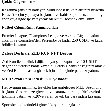
Çoklu Güçlendirme
Kazanma şansınızı katlayan Multi Boost ile kalp atışınızı hissedin.
En az 5 seçim yapmaya başlamalı ve bahis kuponunuza herhangi bir
spor veya ligde işe yarayacak bir Multi Boost eklemelisiniz.
Futbol Çılgınlığının Şampiyonları
Premier League, Champions League ve Avrupa Ligi'nin tadını
çıkarın ve Cumartesi'den Perşembe'ye kadar 250 USDT'ye kadar
ödüller kazanın.
Zafere Dörtnala: ZED RUN NFT Derbisi
Zed Run ile kendinizi dijital at yarışına kaptırın ve 10 USDT
değerinde ücretsiz bahis kazanın. Ücretsiz bahis desteğinizi almak
ve Zed Run arenasına girmek için hafta içinde paranızı yatırın.
MLB Sezon Para İadesi: %20'ye kadar
Her oyunun inanılmaz teşvikler kazanabileceği MLB Sezonunu
başlatın. Cesaretinize güvenin ve paranızı herhangi bir beyzbol
takımına yatırın ve %20'ye varan büyük bir para iadesi kazanın.
Sportsbet.io üzerindeki güncel koşulları karşılaştır