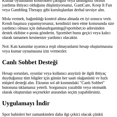
Kumar oynamanın kontrolden çıktığını veya tanıdığınız birinin
yardıma ihtiyacı olduğunu düşünüyorsanız, GamCare, Keep It Fun
veya Gambling Therapy gibi kuruluşlardan derhal tavsiye alın.
Mola vermek, bağımlılığı kontrol altına almada en iyi sonucu verir.
Kendi başınıza yapamıyorsanız, kendinizi men etme konusunda size
yardımcı olması için dahasafegaming@sportsbet.io adresinden
destek ekibine e-posta gönderin. Sportsbet bunu geçici veya kalıcı
olarak tamamen kesmenize yardımcı olacaktır.
Not: Katı kanunlar uyarınca reşit olmayanların hesap oluşturmasına
veya kumar oynamasına izin vermezler.
Canlı Sohbet Desteği
Hesap sorunları, oyunlar veya kullanıcı arayüzü ile ilgili ihtiyaç
duyduğunuz tüm bilgiler için günün her saati olağanüstü ve hızlı
müşteri desteği alın. Ekranın sol alt kısmındaki "Canlı Sohbet"
butonuna tıklamanız yeterli. Sorgunuzu yazabilir veya otomatik
olarak oluşturulan seçenekler arasından seçim yapabilirsiniz.
Uygulamayı İndir
Spor bahisleri her zamankinden daha ilgi çekici olacak çünkü