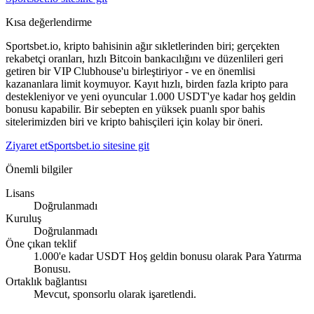
Kısa değerlendirme
Sportsbet.io, kripto bahisinin ağır sıkletlerinden biri; gerçekten
rekabetçi oranları, hızlı Bitcoin bankacılığını ve düzenlileri geri
getiren bir VIP Clubhouse'u birleştiriyor - ve en önemlisi
kazananlara limit koymuyor. Kayıt hızlı, birden fazla kripto para
destekleniyor ve yeni oyuncular 1.000 USDT'ye kadar hoş geldin
bonusu kapabilir. Bir sebepten en yüksek puanlı spor bahis
sitelerimizden biri ve kripto bahisçileri için kolay bir öneri.
Ziyaret et
Sportsbet.io sitesine git
Önemli bilgiler
Lisans
Doğrulanmadı
Kuruluş
Doğrulanmadı
Öne çıkan teklif
1.000'e kadar USDT Hoş geldin bonusu olarak Para Yatırma
Bonusu.
Ortaklık bağlantısı
Mevcut, sponsorlu olarak işaretlendi.