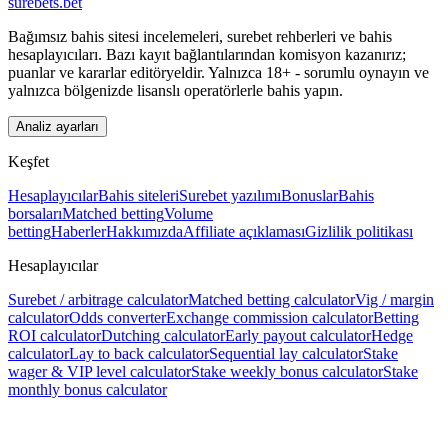
surebets
.bet
Bağımsız bahis sitesi incelemeleri, surebet rehberleri ve bahis
hesaplayıcıları. Bazı kayıt bağlantılarından komisyon kazanırız;
puanlar ve kararlar editöryeldir. Yalnızca 18+ - sorumlu oynayın ve
yalnızca bölgenizde lisanslı operatörlerle bahis yapın.
Analiz ayarları
Keşfet
Hesaplayıcılar
Bahis siteleri
Surebet yazılımı
Bonuslar
Bahis
borsaları
Matched betting
Volume
betting
Haberler
Hakkımızda
Affiliate açıklaması
Gizlilik politikası
Hesaplayıcılar
Surebet / arbitrage calculator
Matched betting calculator
Vig / margin
calculator
Odds converter
Exchange commission calculator
Betting
ROI calculator
Dutching calculator
Early payout calculator
Hedge
calculator
Lay to back calculator
Sequential lay calculator
Stake
wager & VIP level calculator
Stake weekly bonus calculator
Stake
monthly bonus calculator