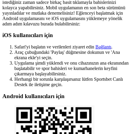
istediğiniz zaman sadece birkaç basit tıklamayla bahislerinizi
kolayca yapabilirsiniz. Mobil uygulamanın en son beta sürümünü
yayınladılar ve mutlaka denemelisiniz! Eğlenceyi başlatmak için
Android uygulamasını ve iOS uygulamasını yüklemeye yönelik
adım adım kılavuzu burada bulabilirsiniz:
iOS kullanıcıları için
Safari'yi başlatın ve verilenleri ziyaret edin
Bağlantı
.
Araç çubuğundaki 'Paylaş' düğmesine dokunun ve 'Ana
ekrana ekle'yi seçin.
Uygulama şimdi yüklendi ve onu cihazınızın ana ekranından
başlatabilir ve spor bahisleri ve kumarhanelerin keyfini
çıkarmaya başlayabilirsiniz.
Herhangi bir sorunla karşılaşırsanız lütfen Sportsbet Canlı
Destek ile iletişime geçin.
Android kullanıcıları için