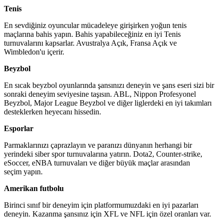
Tenis
En sevdiğiniz oyuncular mücadeleye girişirken yoğun tenis
maçlarına bahis yapın. Bahis yapabileceğiniz en iyi Tenis
turnuvalarını kapsarlar. Avustralya Açık, Fransa Açık ve
Wimbledon'u içerir.
Beyzbol
En sıcak beyzbol oyunlarında şansınızı deneyin ve şans eseri sizi bir
sonraki deneyim seviyesine taşısın. ABL, Nippon Profesyonel
Beyzbol, Major League Beyzbol ve diğer liglerdeki en iyi takımları
desteklerken heyecanı hissedin.
Esporlar
Parmaklarınızı çaprazlayın ve paranızı dünyanın herhangi bir
yerindeki siber spor turnuvalarına yatırın. Dota2, Counter-strike,
eSoccer, eNBA turnuvaları ve diğer büyük maçlar arasından
seçim yapın.
Amerikan futbolu
Birinci sınıf bir deneyim için platformumuzdaki en iyi pazarları
deneyin. Kazanma şansınız için XFL ve NFL için özel oranları var.