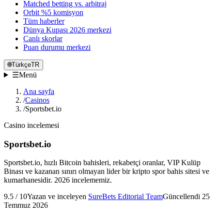
Matched betting vs. arbitraj
Orbit %5 komisyon
Tüm haberler
Dünya Kupası 2026 merkezi
Canlı skorlar
Puan durumu merkezi
🌐
Türkçe
TR
☰
Menü
Ana sayfa
/
Casinos
/
Sportsbet.io
Casino incelemesi
Sportsbet.io
Sportsbet.io, hızlı Bitcoin bahisleri, rekabetçi oranlar, VIP Kulüp
Binası ve kazanan sınırı olmayan lider bir kripto spor bahis sitesi ve
kumarhanesidir. 2026 incelememiz.
9.5 / 10
Yazan ve inceleyen
SureBets Editorial Team
Güncellendi 25
Temmuz 2026