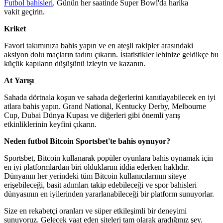
Futbol bahisleri
. Günün her saatinde Super Bowl'da harika
vakit geçirin.
Kriket
Favori takımınıza bahis yapın ve en ateşli rakipler arasındaki
aksiyon dolu maçların tadını çıkarın. İstatistikler lehinize geldikçe bu
küçük kapıların düşüşünü izleyin ve kazanın.
At Yarışı
Sahada dörtnala koşun ve sahada değerlerini kanıtlayabilecek en iyi
atlara bahis yapın. Grand National, Kentucky Derby, Melbourne
Cup, Dubai Dünya Kupası ve diğerleri gibi önemli yarış
etkinliklerinin keyfini çıkarın.
Neden futbol Bitcoin Sportsbet'te bahis oynuyor?
Sportsbet, Bitcoin kullanarak popüler oyunlara bahis oynamak için
en iyi platformlardan biri olduklarını iddia ederken haklıdır.
Dünyanın her yerindeki tüm Bitcoin kullanıcılarının siteye
erişebileceği, basit adımları takip edebileceği ve spor bahisleri
dünyasının en iyilerinden yararlanabileceği bir platform sunuyorlar.
Size en rekabetçi oranları ve süper etkileşimli bir deneyimi
sunuyoruz. Gelecek vaat eden siteleri tam olarak aradığınız şey.