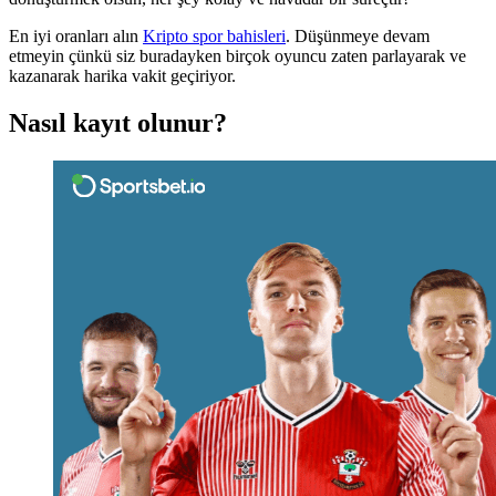
En iyi oranları alın
Kripto spor bahisleri
. Düşünmeye devam
etmeyin çünkü siz buradayken birçok oyuncu zaten parlayarak ve
kazanarak harika vakit geçiriyor.
Nasıl kayıt olunur?