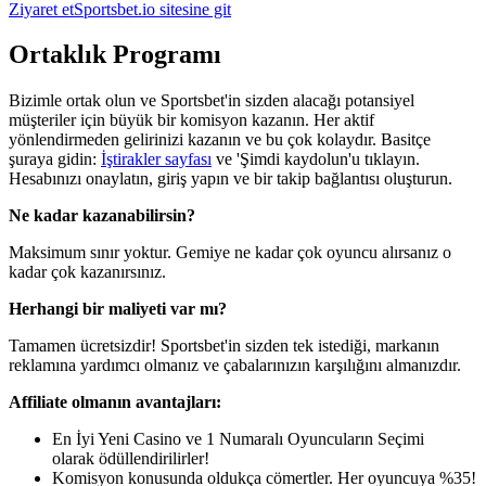
Ziyaret et
Sportsbet.io sitesine git
Ortaklık Programı
Bizimle ortak olun ve Sportsbet'in sizden alacağı potansiyel
müşteriler için büyük bir komisyon kazanın. Her aktif
yönlendirmeden gelirinizi kazanın ve bu çok kolaydır. Basitçe
şuraya gidin:
İştirakler sayfası
ve 'Şimdi kaydolun'u tıklayın.
Hesabınızı onaylatın, giriş yapın ve bir takip bağlantısı oluşturun.
Ne kadar kazanabilirsin?
Maksimum sınır yoktur. Gemiye ne kadar çok oyuncu alırsanız o
kadar çok kazanırsınız.
Herhangi bir maliyeti var mı?
Tamamen ücretsizdir! Sportsbet'in sizden tek istediği, markanın
reklamına yardımcı olmanız ve çabalarınızın karşılığını almanızdır.
Affiliate olmanın avantajları:
En İyi Yeni Casino ve 1 Numaralı Oyuncuların Seçimi
olarak ödüllendirilirler!
Komisyon konusunda oldukça cömertler. Her oyuncuya %35!