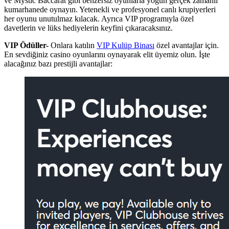
ve Mystic Baccarat gibi benzersiz oyunlarla yoğun gerçek zamanlı
kumarhanede oynayın. Yetenekli ve profesyonel canlı krupiyerleri
her oyunu unutulmaz kılacak. Ayrıca VIP programıyla özel
davetlerin ve lüks hediyelerin keyfini çıkaracaksınız.
VIP Ödüller-
Onlara katılın
VIP Kulüp Binası
özel avantajlar için.
En sevdiğiniz casino oyunlarını oynayarak elit üyemiz olun. İşte
alacağınız bazı prestijli avantajlar: