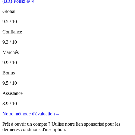
(BR)
·
Polski
·
हिन्दी
Global
9.5 / 10
Confiance
9.3 / 10
Marchés
9.9 / 10
Bonus
9.5 / 10
Assistance
8.9 / 10
Notre méthode d'évaluation
→
Prêt à ouvrir un compte ? Utilise notre lien sponsorisé pour les
dernières conditions d'inscription.