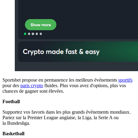
Sportsbet propose en permanence les meilleurs événements
sportifs
pour des
paris crypto
fluides. Plus vous avez d'options, plus vos
chances de gagner sont élevées.
Football
Supportez vos favoris dans les plus grands événements mondiaux.
Pariez sur la Premier League anglaise, la Liga, la Serie A ou
la Bundesliga.
Basketball