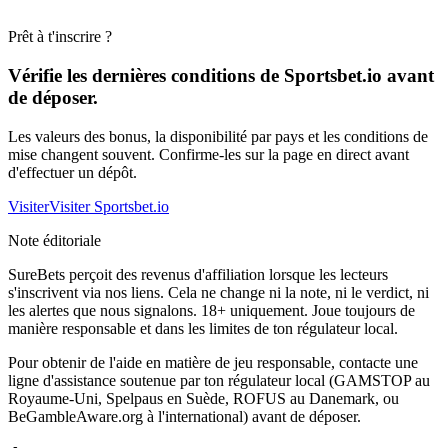
Prêt à t'inscrire ?
Vérifie les dernières conditions de Sportsbet.io avant
de déposer.
Les valeurs des bonus, la disponibilité par pays et les conditions de
mise changent souvent. Confirme-les sur la page en direct avant
d'effectuer un dépôt.
Visiter
Visiter Sportsbet.io
Note éditoriale
SureBets perçoit des revenus d'affiliation lorsque les lecteurs
s'inscrivent via nos liens. Cela ne change ni la note, ni le verdict, ni
les alertes que nous signalons. 18+ uniquement. Joue toujours de
manière responsable et dans les limites de ton régulateur local.
Pour obtenir de l'aide en matière de jeu responsable, contacte une
ligne d'assistance soutenue par ton régulateur local (GAMSTOP au
Royaume-Uni, Spelpaus en Suède, ROFUS au Danemark, ou
BeGambleAware.org à l'international) avant de déposer.