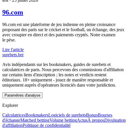
test
·
25 juillet 2026
96.com
96.com est une plateforme de jeu indienne en pleine croissance
proposant des paris sur le cricket et le football, un échange, des jeux
avec croupier en direct et des paiements cryptés. Notre examen
le pèse.
Lire l'article
surebets
.bet
Avis indépendants sur les bookmakers, guides de surebets et
calculatrices de paris. Nous percevons des commissions d'affiliation
sur certains liens d'inscription ; les notes et verdicts restent
éditoriaux. 18+ uniquement - jouez de manière responsable et
uniquement auprès d'opérateurs licenciés dans votre juridiction.
Paramètres d'analyse
Explorer
Calculatrices
Bookmakers
Logiciels de surebets
Bonus
Bourses
d'échange
Matched betting
Volume betting
Actus
À propos
Divulgation
d'affiliation
Politique de confidentialité