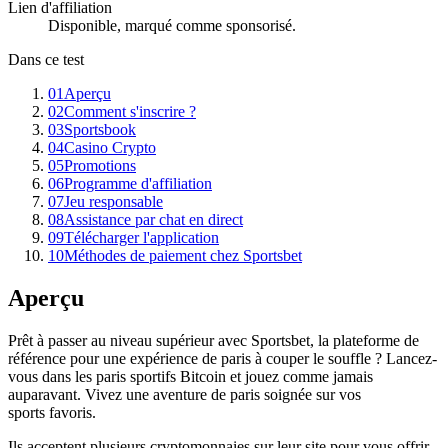
Lien d'affiliation
Disponible, marqué comme sponsorisé.
Dans ce test
01
Aperçu
02
Comment s'inscrire ?
03
Sportsbook
04
Casino Crypto
05
Promotions
06
Programme d'affiliation
07
Jeu responsable
08
Assistance par chat en direct
09
Télécharger l'application
10
Méthodes de paiement chez Sportsbet
Aperçu
Prêt à passer au niveau supérieur avec Sportsbet, la plateforme de
référence pour une expérience de paris à couper le souffle ? Lancez-
vous dans les paris sportifs Bitcoin et jouez comme jamais
auparavant. Vivez une aventure de paris soignée sur vos
sports favoris.
Ils acceptent plusieurs cryptomonnaies sur leur site pour vous offrir