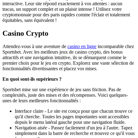
interactive. Leur site répond exactement à vos attentes : aucun
tracas, un support complet et un plaisir intense ! Utilisez votre
cryptomonnaie pour des paris rapides comme l'éclair et totalement
équitables, sans équivalent !
Casino Crypto
Attendez-vous à une aventure de
casino en ligne
incomparable chez
Sportsbet. Avec les meilleurs jeux de casino crypto, des bonus
attractifs et une navigation intuitive, ils se démarquent comme le
premier choix pour le jeu en crypto. Explorez une vaste sélection de
fonctionnalités divertissantes et placez vos mises.
En quoi sont-ils supérieurs ?
Sportsbet mise sur une expérience de jeu sans friction. Pas de
complexités, juste des mises et des récompenses. Voici quelques-
unes de leurs meilleures fonctionnalités :
Interface claire - Le site est conçu pour que chacun trouve ce
qu'il cherche. Toutes les pages importantes sont accessibles
depuis le menu latéral gauche pour une navigation fluide.
Navigation aisée - Passez facilement d'un jeu à l'autre. Tapez
simplement dans la barre de recherche et trouvez ce qu'il vous