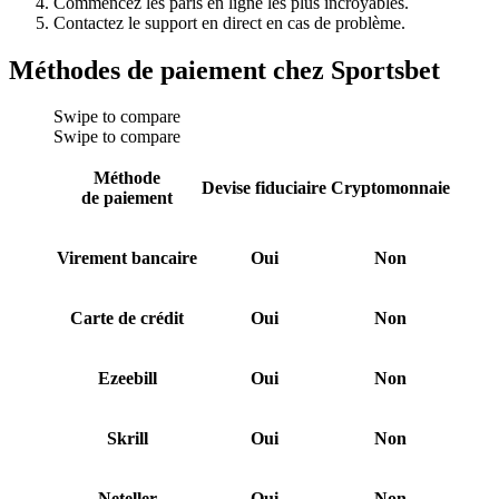
Commencez les paris en ligne les plus incroyables.
Contactez le support en direct en cas de problème.
Méthodes de paiement chez Sportsbet
Swipe to compare
Swipe to compare
Méthode
Devise fiduciaire
Cryptomonnaie
de paiement
Virement bancaire
Oui
Non
Carte de crédit
Oui
Non
Ezeebill
Oui
Non
Skrill
Oui
Non
Neteller
Oui
Non