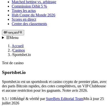
Matched betting vs. arbitrage
Commission Orbit 5 %
Toutes les actus
Hub Coupe du Monde 2026
Scores en direct
Centre des classements
🌐
Français
FR
☰
Menu
Accueil
/
Casinos
/
Sportsbet.io
Test de casino
Sportsbet.io
Sportsbet.io est un sportsbook et casino crypto de premier plan, avec
des paris Bitcoin rapides, des cotes compétitives, un VIP Clubhouse
et aucune restriction pour les gagnants. Notre avis 2026.
9.5 / 10
Rédigé & vérifié par
SureBets Editorial Team
Mis à jour 25
juillet 2026