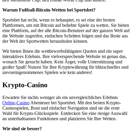
Warum Fußball-Bitcoin-Wetten bei Sportsbet?
Sportsbet hat recht, wenn es behauptet, es sei eine der besten
Plattformen, um mit Bitcoin auf beliebte Spiele zu wetten. Sie bieten
eine Plattform, auf der alle Bitcoin-Benutzer auf der ganzen Welt auf
die Website zugreifen, einfachen Schritten folgen und das Beste aus
der Welt der Sportwetten herausholen können.
Wir bieten Ihnen die wettbewerbsfähigsten Quoten und ein super
interaktives Erlebnis. Ihre vielversprechende Website ist genau das,
wonach Sie gesucht haben. Kein Ärger, volle Unterstützung und
großer Spaß! Nutzen Sie Ihre Kryptowährung für blitzschnelles und
unvoreingenommenes Spielen wie kein anderes!
Krypto-Casino
Erwarten Sie nichts weniger als ein unvergleichliches Erlebnis
Online-Casino
Abenteuer bei Sportsbet. Mit den besten Krypto-
Casinospielen, Boni und einfacher Navigation sind sie die erste
Wahl für Krypto-Glücksspiele. Entdecken Sie eine riesige Auswahl
an unterhaltsamen Funktionen und platzieren Sie Ihre Wetten.
Wie sind sie besser?