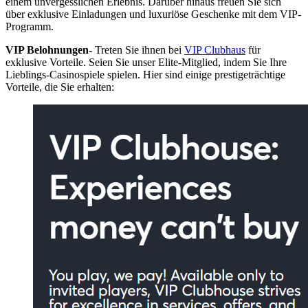
einem unvergesslichen Erlebnis. Darüber hinaus freuen Sie sich
über exklusive Einladungen und luxuriöse Geschenke mit dem VIP-
Programm.
VIP Belohnungen-
Treten Sie ihnen bei
VIP Clubhaus
für
exklusive Vorteile. Seien Sie unser Elite-Mitglied, indem Sie Ihre
Lieblings-Casinospiele spielen. Hier sind einige prestigeträchtige
Vorteile, die Sie erhalten: