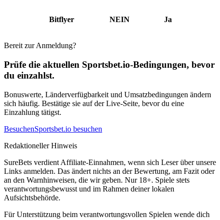
Bitflyer
NEIN
Ja
Bereit zur Anmeldung?
Prüfe die aktuellen Sportsbet.io-Bedingungen, bevor
du einzahlst.
Bonuswerte, Länderverfügbarkeit und Umsatzbedingungen ändern
sich häufig. Bestätige sie auf der Live-Seite, bevor du eine
Einzahlung tätigst.
Besuchen
Sportsbet.io besuchen
Redaktioneller Hinweis
SureBets verdient Affiliate-Einnahmen, wenn sich Leser über unsere
Links anmelden. Das ändert nichts an der Bewertung, am Fazit oder
an den Warnhinweisen, die wir geben. Nur 18+. Spiele stets
verantwortungsbewusst und im Rahmen deiner lokalen
Aufsichtsbehörde.
Für Unterstützung beim verantwortungsvollen Spielen wende dich