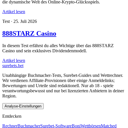
die dynamische Welt des Online-Krypto-Glücksspiels.
Artikel lesen
Test
·
25. Juli 2026
888STARZ Casino
In diesem Test erfährst du alles Wichtige über das 888STARZ
Casino und sein exklusives Dividendenmodell.
Artikel lesen
surebets
.bet
Unabhängige Buchmacher-Tests, Surebet-Guides und Wettrechner.
Wir verdienen Affiliate-Provisionen über einige Anmeldelinks;
Bewertungen und Urteile sind redaktionell. Nur ab 18 - spiele
verantwortungsbewusst und nur bei lizenzierten Anbietern in deiner
Region.
Analyse-Einstellungen
Entdecken
Rechner
Buchmacher
Surebet-Software
Boni
Wettbörsen
Matched