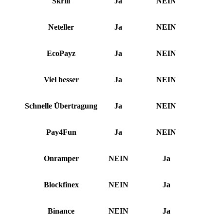
Skrill
Ja
NEIN
Neteller
Ja
NEIN
EcoPayz
Ja
NEIN
Viel besser
Ja
NEIN
Schnelle Übertragung
Ja
NEIN
Pay4Fun
Ja
NEIN
Onramper
NEIN
Ja
Blockfinex
NEIN
Ja
Binance
NEIN
Ja