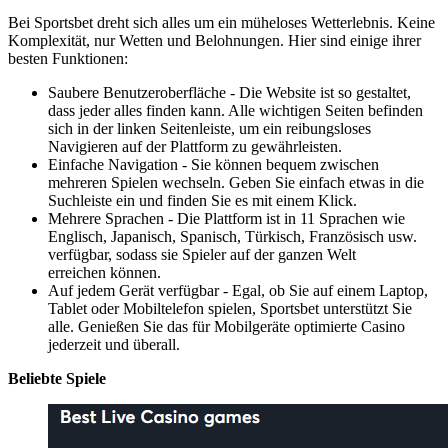
Bei Sportsbet dreht sich alles um ein müheloses Wetterlebnis. Keine
Komplexität, nur Wetten und Belohnungen. Hier sind einige ihrer
besten Funktionen:
Saubere Benutzeroberfläche - Die Website ist so gestaltet,
dass jeder alles finden kann. Alle wichtigen Seiten befinden
sich in der linken Seitenleiste, um ein reibungsloses
Navigieren auf der Plattform zu gewährleisten.
Einfache Navigation - Sie können bequem zwischen
mehreren Spielen wechseln. Geben Sie einfach etwas in die
Suchleiste ein und finden Sie es mit einem Klick.
Mehrere Sprachen - Die Plattform ist in 11 Sprachen wie
Englisch, Japanisch, Spanisch, Türkisch, Französisch usw.
verfügbar, sodass sie Spieler auf der ganzen Welt
erreichen können.
Auf jedem Gerät verfügbar - Egal, ob Sie auf einem Laptop,
Tablet oder Mobiltelefon spielen, Sportsbet unterstützt Sie
alle. Genießen Sie das für Mobilgeräte optimierte Casino
jederzeit und überall.
Beliebte Spiele