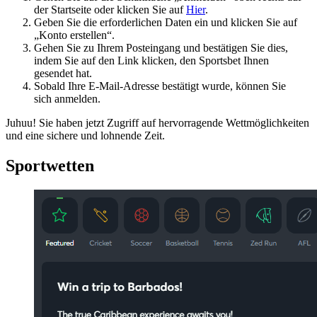
der Startseite oder klicken Sie auf
Hier
.
Geben Sie die erforderlichen Daten ein und klicken Sie auf
„Konto erstellen“.
Gehen Sie zu Ihrem Posteingang und bestätigen Sie dies,
indem Sie auf den Link klicken, den Sportsbet Ihnen
gesendet hat.
Sobald Ihre E-Mail-Adresse bestätigt wurde, können Sie
sich anmelden.
Juhuu! Sie haben jetzt Zugriff auf hervorragende Wettmöglichkeiten
und eine sichere und lohnende Zeit.
Sportwetten