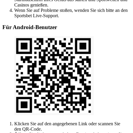
Casinos genießen.
Wenn Sie auf Probleme stoßen, wenden Sie sich bitte an den
Sportsbet Live-Support.
Für Android-Benutzer
Klicken Sie auf den angegebenen Link oder scannen Sie
den QR-Code.