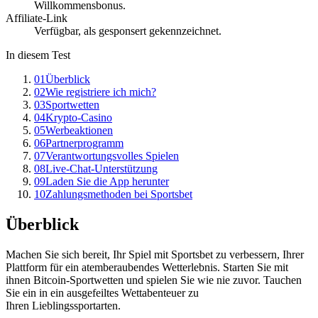
Willkommensbonus.
Affiliate-Link
Verfügbar, als gesponsert gekennzeichnet.
In diesem Test
01
Überblick
02
Wie registriere ich mich?
03
Sportwetten
04
Krypto-Casino
05
Werbeaktionen
06
Partnerprogramm
07
Verantwortungsvolles Spielen
08
Live-Chat-Unterstützung
09
Laden Sie die App herunter
10
Zahlungsmethoden bei Sportsbet
Überblick
Machen Sie sich bereit, Ihr Spiel mit Sportsbet zu verbessern, Ihrer
Plattform für ein atemberaubendes Wetterlebnis. Starten Sie mit
ihnen Bitcoin-Sportwetten und spielen Sie wie nie zuvor. Tauchen
Sie ein in ein ausgefeiltes Wettabenteuer zu
Ihren Lieblingssportarten.