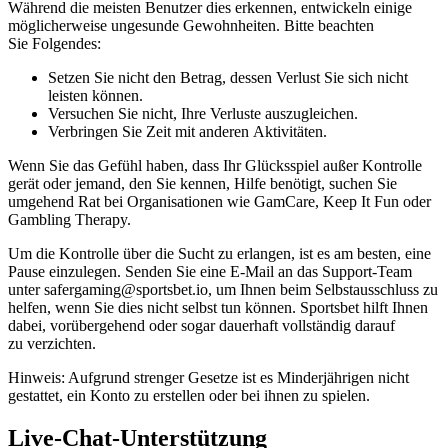
Während die meisten Benutzer dies erkennen, entwickeln einige
möglicherweise ungesunde Gewohnheiten. Bitte beachten
Sie Folgendes:
Setzen Sie nicht den Betrag, dessen Verlust Sie sich nicht
leisten können.
Versuchen Sie nicht, Ihre Verluste auszugleichen.
Verbringen Sie Zeit mit anderen Aktivitäten.
Wenn Sie das Gefühl haben, dass Ihr Glücksspiel außer Kontrolle
gerät oder jemand, den Sie kennen, Hilfe benötigt, suchen Sie
umgehend Rat bei Organisationen wie GamCare, Keep It Fun oder
Gambling Therapy.
Um die Kontrolle über die Sucht zu erlangen, ist es am besten, eine
Pause einzulegen. Senden Sie eine E-Mail an das Support-Team
unter safergaming@sportsbet.io, um Ihnen beim Selbstausschluss zu
helfen, wenn Sie dies nicht selbst tun können. Sportsbet hilft Ihnen
dabei, vorübergehend oder sogar dauerhaft vollständig darauf
zu verzichten.
Hinweis: Aufgrund strenger Gesetze ist es Minderjährigen nicht
gestattet, ein Konto zu erstellen oder bei ihnen zu spielen.
Live-Chat-Unterstützung