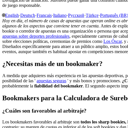
Divulgación de afiliación: SureBets puede ganar una comisión cuando l
de juego responsable.
🌐
English
·
Deutsch
·
Français
·
Italiano
·
Русский
·
Türkçe
·
Português (BR
Hoy en día, el número de casas de apuestas que operan online es abru
algunos de los aspectos que conviene tener en cuenta.
Antes de expl
bookie o corredor de apuestas es una organización o persona que acep
apuestas sobre deportes profesionales
, especialmente carreras de caba
sobre elecciones políticas, ceremonias de premios como
Los Óscar
, y
Diseñados específicamente para atraer a un público amplio, estos book
eventos, aunque también es habitual apostar en competiciones menores
¿Necesitas más de un bookmaker?
A medida que adquieres más experiencia en las apuestas deportivas, pa
posibilidad de las '
apuestas seguras
' y más bonos y promociones.
¿C
probablemente la
fiabilidad del bookmaker
. El segundo aspecto imp
Bookmakers para la Calculadora de Sureb
¿Cuáles son favorables al arbitraje?
Los bookmakers favorables al arbitraje son
todos los sharp bookies, 
contrario: su margen de cuotas es inferior al de los soft bookies y dan 