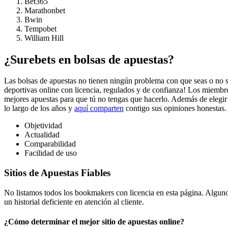
Bet365
Marathonbet
Bwin
Tempobet
William Hill
¿Surebets en bolsas de apuestas?
Las bolsas de apuestas no tienen ningún problema con que seas o no s
deportivas online con licencia, regulados y de confianza! Los miembr
mejores apuestas para que tú no tengas que hacerlo. Además de elegi
lo largo de los años y
aquí comparten
contigo sus opiniones honestas
Objetividad
Actualidad
Comparabilidad
Facilidad de uso
Sitios de Apuestas Fiables
No listamos todos los bookmakers con licencia en esta página. Alguno
un historial deficiente en atención al cliente.
¿Cómo determinar el mejor sitio de apuestas online?