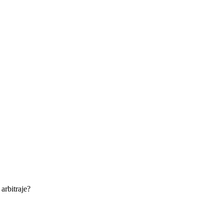
arbitraje?