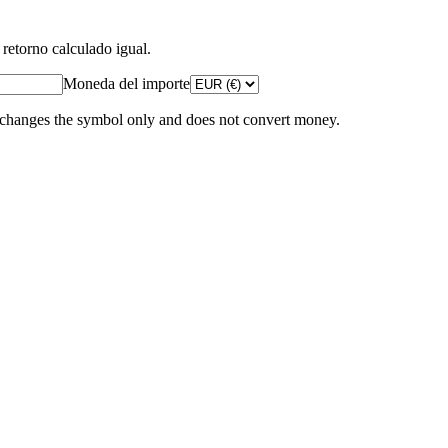
retorno calculado igual.
Moneda del importe
r changes the symbol only and does not convert money.