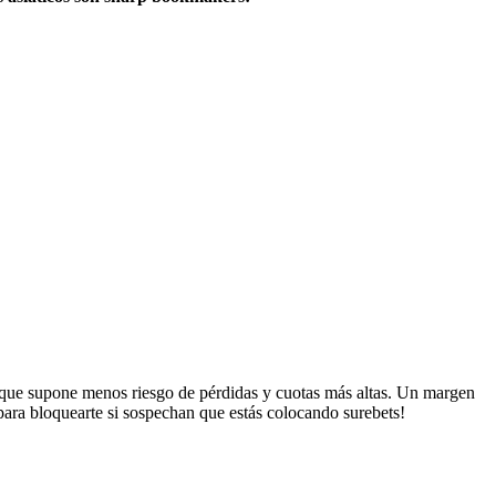
 que supone menos riesgo de pérdidas y cuotas más altas. Un margen
 para bloquearte si sospechan que estás colocando surebets!