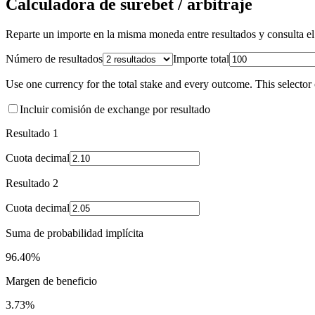
Calculadora de surebet / arbitraje
Reparte un importe en la misma moneda entre resultados y consulta el 
Número de resultados
Importe total
Use one currency for the total stake and every outcome. This selecto
Incluir comisión de exchange por resultado
Resultado 1
Cuota decimal
Resultado 2
Cuota decimal
Suma de probabilidad implícita
96.40%
Margen de beneficio
3.73%