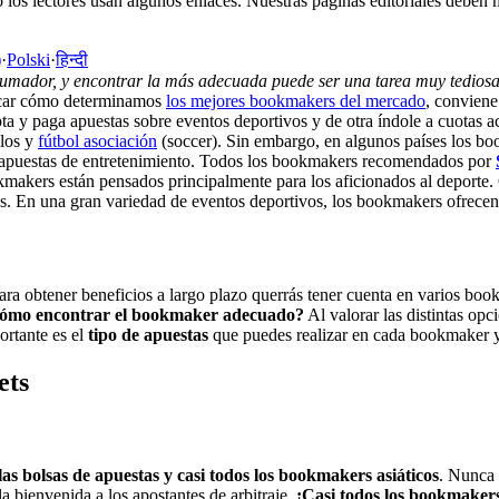
os lectores usan algunos enlaces. Nuestras páginas editoriales deben mo
)
·
Polski
·
हिन्दी
mador, y encontrar la más adecuada puede ser una tarea muy tediosa. L
icar cómo determinamos
los mejores bookmakers del mercado
, conviene
ta y paga apuestas sobre eventos deportivos y de otra índole a cuotas
llos y
fútbol asociación
(soccer). Sin embargo, en algunos países los 
 apuestas de entretenimiento. Todos los bookmakers recomendados por
makers están pensados principalmente para los aficionados al deporte. C
. En una gran variedad de eventos deportivos, los bookmakers ofrecen d
ra obtener beneficios a largo plazo querrás tener cuenta en varios book
ómo encontrar el bookmaker adecuado?
Al valorar las distintas opc
ortante es el
tipo de apuestas
que puedes realizar en cada bookmaker y 
ets
las bolsas de apuestas y casi todos los bookmakers asiáticos
. Nunca 
la bienvenida a los apostantes de arbitraje.
¡Casi todos los bookmaker