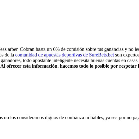
eas arber. Cobran hasta un 6% de comisión sobre tus ganancias y no les 
os de la
comunidad de apuestas deportivas de SureBets.bet
son expertos
r ganadores, todo apostante inteligente necesita buenas cuentas en ca
.
Al ofrecer esta información, hacemos todo lo posible por respetar l
s no los consideramos dignos de confianza ni fiables, ya sea por no pag