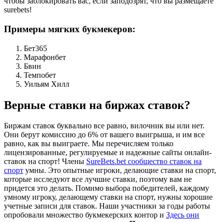
чтобы заблокировать вас, если заподозрят, что вы размещаете
surebets!
Примеры мягких букмекеров:
Бет365
Марафонбет
Бвин
Темпобет
Уильям Хилл
Верные ставки на биржах ставок?
Биржам ставок буквально все равно, вилочник вы или нет.
Они берут комиссию до 6% от вашего выигрыша, и им все
равно, как вы выиграете. Мы перечисляем только
лицензированные, регулируемые и надежные сайты онлайн-
ставок на спорт! Члены
SureBets.bet сообщество ставок на
спорт
умны. Это опытные игроки, делающие ставки на спорт,
которые исследуют все лучшие ставки, поэтому вам не
придется это делать. Помимо выбора победителей, каждому
умному игроку, делающему ставки на спорт, нужны хорошие
учетные записи для ставок. Наши участники за годы работы
опробовали множество букмекерских контор и
Здесь они