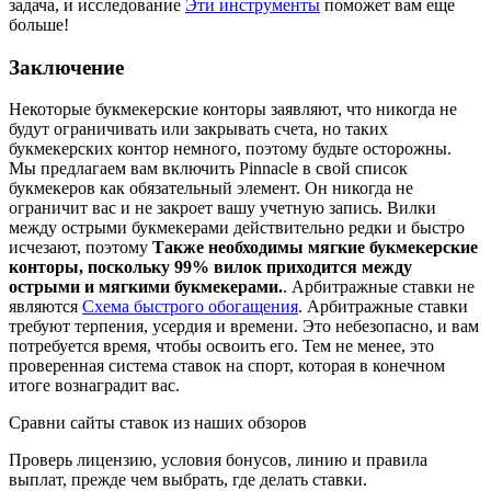
задача, и исследование
Эти инструменты
поможет вам еще
больше!
Заключение
Некоторые букмекерские конторы заявляют, что никогда не
будут ограничивать или закрывать счета, но таких
букмекерских контор немного, поэтому будьте осторожны.
Мы предлагаем вам включить Pinnacle в свой список
букмекеров как обязательный элемент. Он никогда не
ограничит вас и не закроет вашу учетную запись. Вилки
между острыми букмекерами действительно редки и быстро
исчезают, поэтому
Также необходимы мягкие букмекерские
конторы, поскольку 99% вилок приходится между
острыми и мягкими букмекерами.
. Арбитражные ставки не
являются
Схема быстрого обогащения
. Арбитражные ставки
требуют терпения, усердия и времени. Это небезопасно, и вам
потребуется время, чтобы освоить его. Тем не менее, это
проверенная система ставок на спорт, которая в конечном
итоге вознаградит вас.
Сравни сайты ставок из наших обзоров
Проверь лицензию, условия бонусов, линию и правила
выплат, прежде чем выбрать, где делать ставки.