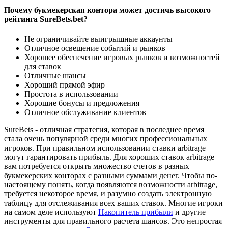
Почему букмекерская контора может достичь высокого
рейтинга SureBets.bet?
Не ограничивайте выигрышные аккаунты
Отличное освещение событий и рынков
Хорошее обеспечение игровых рынков и возможностей
для ставок
Отличные шансы
Хороший прямой эфир
Простота в использовании
Хорошие бонусы и предложения
Отличное обслуживание клиентов
SureBets - отличная стратегия, которая в последнее время
стала очень популярной среди многих профессиональных
игроков. При правильном использовании ставки arbitrage
могут гарантировать прибыль. Для хороших ставок arbitrage
вам потребуется открыть множество счетов в разных
букмекерских конторах с разными суммами денег. Чтобы по-
настоящему понять, когда появляются возможности arbitrage,
требуется некоторое время, и разумно создать электронную
таблицу для отслеживания всех ваших ставок. Многие игроки
на самом деле используют
Накопитель прибыли
и другие
инструменты для правильного расчета шансов. Это непростая