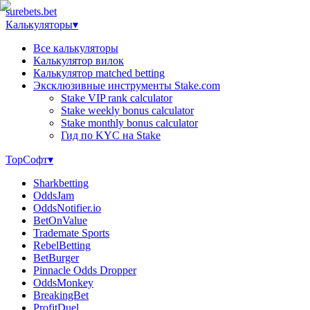
surebets
.bet
Калькуляторы
▾
Все калькуляторы
Калькулятор вилок
Калькулятор matched betting
Эксклюзивные инструменты Stake.com
Stake VIP rank calculator
Stake weekly bonus calculator
Stake monthly bonus calculator
Гид по KYC на Stake
Top
Софт
▾
Sharkbetting
OddsJam
OddsNotifier.io
BetOnValue
Trademate Sports
RebelBetting
BetBurger
Pinnacle Odds Dropper
OddsMonkey
BreakingBet
ProfitDuel