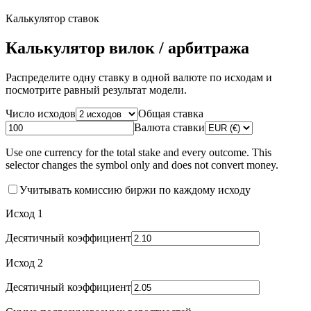
Калькулятор ставок
Калькулятор вилок / арбитража
Распределите одну ставку в одной валюте по исходам и
посмотрите равный результат модели.
Число исходов
Общая ставка
Валюта ставки
Use one currency for the total stake and every outcome. This
selector changes the symbol only and does not convert money.
Учитывать комиссию биржи по каждому исходу
Исход 1
Десятичный коэффициент
Исход 2
Десятичный коэффициент