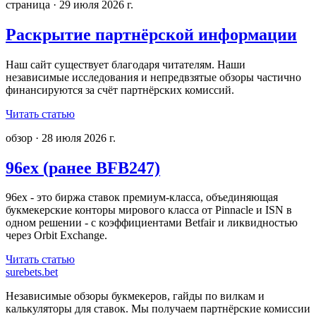
страница
·
29 июля 2026 г.
Раскрытие партнёрской информации
Наш сайт существует благодаря читателям. Наши
независимые исследования и непредвзятые обзоры частично
финансируются за счёт партнёрских комиссий.
Читать статью
обзор
·
28 июля 2026 г.
96ex (ранее BFB247)
96ex - это биржа ставок премиум-класса, объединяющая
букмекерские конторы мирового класса от Pinnacle и ISN в
одном решении - с коэффициентами Betfair и ликвидностью
через Orbit Exchange.
Читать статью
surebets
.bet
Независимые обзоры букмекеров, гайды по вилкам и
калькуляторы для ставок. Мы получаем партнёрские комиссии