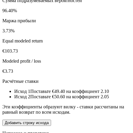
Сумма подразумеваемых вероятностей
96.40%
Маржа прибыли
3.73%
Equal modeled return
€103.73
Modeled profit / loss
€3.73
Расчётные ставки
Исход 1
Поставьте €49.40 на коэффициент 2.10
Исход 2
Поставьте €50.60 на коэффициент 2.05
Эти коэффициенты образуют вилку - ставки рассчитаны на
равный возврат по всем исходам.
Добавить строку исхода