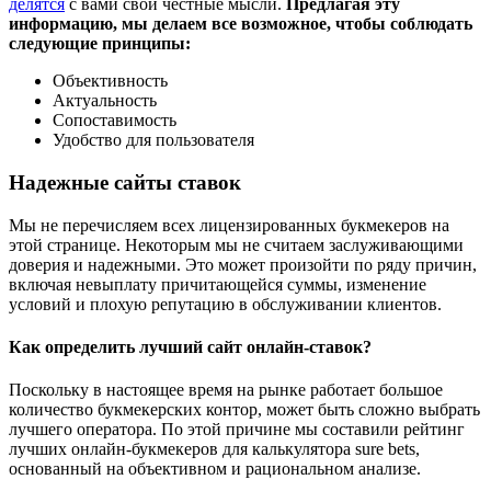
делятся
с вами свои честные мысли.
Предлагая эту
информацию, мы делаем все возможное, чтобы соблюдать
следующие принципы:
Объективность
Актуальность
Сопоставимость
Удобство для пользователя
Надежные сайты ставок
Мы не перечисляем всех лицензированных букмекеров на
этой странице. Некоторым мы не считаем заслуживающими
доверия и надежными. Это может произойти по ряду причин,
включая невыплату причитающейся суммы, изменение
условий и плохую репутацию в обслуживании клиентов.
Как определить лучший сайт онлайн-ставок?
Поскольку в настоящее время на рынке работает большое
количество букмекерских контор, может быть сложно выбрать
лучшего оператора. По этой причине мы составили рейтинг
лучших онлайн-букмекеров для калькулятора sure bets,
основанный на объективном и рациональном анализе.