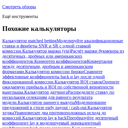
Смотреть обзоры
Ещё инструменты
Похожие калькуляторы
Калькулятор matched betting
Моделируйте квалификационные
ставки и фрибеты SNR и SR с одной ставкой
комиссии.
Калькулятор маржи (vig)
Расчёт маржи букмекера из
десятичных, дробных или американских
коэффициентов.
Конвертер коэффициентов
Конвертация
между десятичным, дробным и американским
форматами.
Калькулятор комиссии биржи
Сравните
эффективные коэффициенты back и lay после одной
фиксированной комиссии.
Калькулятор ROI ставок
Оцените
ожидаемую прибыль и ROI по собственной вероятности
выигрыша.
Калькулятор датчинга
Распределите ставку по
нескольким селекциям для равного результата
модели.
Калькулятор раннего выкупа
Моделирование
предложений в стиле early payout / cash-out.
Калькулятор
хеджа
Уравновесьте два противоположных исхода до
комиссий.
Калькулятор lay в back
Преобразуйте десятичный
коэффициент lay в моделируемый эквивалентный