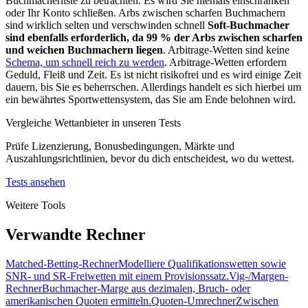
Buchmacherliste zu betrachten. Es wird Sie niemals einschränken
oder Ihr Konto schließen. Arbs zwischen scharfen Buchmachern
sind wirklich selten und verschwinden schnell
Soft-Buchmacher
sind ebenfalls erforderlich, da 99 % der Arbs zwischen scharfen
und weichen Buchmachern liegen
. Arbitrage-Wetten sind keine
Schema, um schnell reich zu werden
. Arbitrage-Wetten erfordern
Geduld, Fleiß und Zeit. Es ist nicht risikofrei und es wird einige Zeit
dauern, bis Sie es beherrschen. Allerdings handelt es sich hierbei um
ein bewährtes Sportwettensystem, das Sie am Ende belohnen wird.
Vergleiche Wettanbieter in unseren Tests
Prüfe Lizenzierung, Bonusbedingungen, Märkte und
Auszahlungsrichtlinien, bevor du dich entscheidest, wo du wettest.
Tests ansehen
Weitere Tools
Verwandte Rechner
Matched-Betting-Rechner
Modelliere Qualifikationswetten sowie
SNR- und SR-Freiwetten mit einem Provisionssatz.
Vig-/Margen-
Rechner
Buchmacher-Marge aus dezimalen, Bruch- oder
amerikanischen Quoten ermitteln.
Quoten-Umrechner
Zwischen