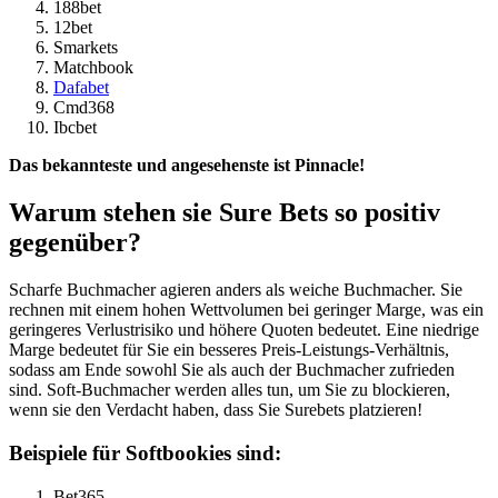
188bet
12bet
Smarkets
Matchbook
Dafabet
Cmd368
Ibcbet
Das bekannteste und angesehenste ist Pinnacle!
Warum stehen sie Sure Bets so positiv
gegenüber?
Scharfe Buchmacher agieren anders als weiche Buchmacher. Sie
rechnen mit einem hohen Wettvolumen bei geringer Marge, was ein
geringeres Verlustrisiko und höhere Quoten bedeutet. Eine niedrige
Marge bedeutet für Sie ein besseres Preis-Leistungs-Verhältnis,
sodass am Ende sowohl Sie als auch der Buchmacher zufrieden
sind. Soft-Buchmacher werden alles tun, um Sie zu blockieren,
wenn sie den Verdacht haben, dass Sie Surebets platzieren!
Beispiele für Softbookies sind:
Bet365