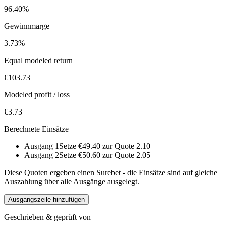
96.40%
Gewinnmarge
3.73%
Equal modeled return
€103.73
Modeled profit / loss
€3.73
Berechnete Einsätze
Ausgang 1
Setze €49.40 zur Quote 2.10
Ausgang 2
Setze €50.60 zur Quote 2.05
Diese Quoten ergeben einen Surebet - die Einsätze sind auf gleiche
Auszahlung über alle Ausgänge ausgelegt.
Ausgangszeile hinzufügen
Geschrieben & geprüft von