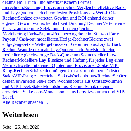
dezimalem, Bruch- und amerikanischem Format
umrechnen.
Exchange-Provisionsrechner
Vergleiche effektive Back-
und Lay-Quoten nach einem festen Provisionssatz.
Wett-ROI-
Rechner
Schätze erwarteten Gewinn und ROI anhand deiner
eigenen Gewinnwahrscheinlichkeit.
Dutching-Rechner
Verteile einen
Einsatz auf mehrere Selektionen für den gleichen
Modellertrag.
Early-Payout-Rechner
Angebote im Stil von Early
Payout / Cash-out modellieren.
Hedge-Rechner
Gleiche zwei
entgegengesetzte Wettergebnisse vor Gebühren aus.
Lay-to-Back-
Rechner
Wandle dezimale Lay-Quoten nach Provision in eine
modellierte gleichwertige Back-Quote um.
Sequenzieller Lay-
Rechner
Modelliere Lay-Einsätze und Haftung für jedes Leg einer
Mehrfachwette mit deinen Quoten und Provisionen.
Stake-VIP-
Rang-Rechner
Schätze den nötigen Umsatz, um deinen nächsten
Stake-VIP-Rang zu erreichen.
Stake-Wochenbonus-Rechner
Schätze
deinen erwarteten Stake.com-Wochenbonus aus Umsatzvolumen
und VIP-Level.
Stake-Monatsbonus-Rechner
Schätze deinen
erwarteten Stake.com-Monatsbonus aus Umsatzvolumen und VIP-
Level.
Alle Rechner ansehen →
Weiterlesen
Seite
·
26. Juli 2026