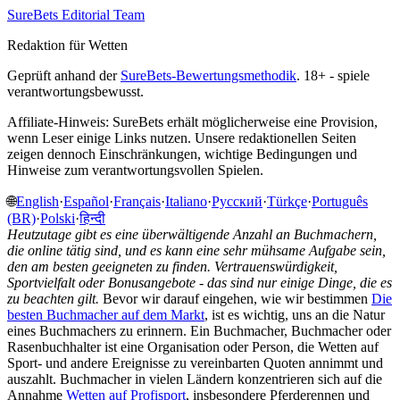
SureBets Editorial Team
Redaktion für Wetten
Geprüft anhand der
SureBets-Bewertungsmethodik
. 18+ - spiele
verantwortungsbewusst.
Affiliate-Hinweis: SureBets erhält möglicherweise eine Provision,
wenn Leser einige Links nutzen. Unsere redaktionellen Seiten
zeigen dennoch Einschränkungen, wichtige Bedingungen und
Hinweise zum verantwortungsvollen Spielen.
🌐
English
·
Español
·
Français
·
Italiano
·
Русский
·
Türkçe
·
Português
(BR)
·
Polski
·
हिन्दी
Heutzutage gibt es eine überwältigende Anzahl an Buchmachern,
die online tätig sind, und es kann eine sehr mühsame Aufgabe sein,
den am besten geeigneten zu finden. Vertrauenswürdigkeit,
Sportvielfalt oder Bonusangebote - das sind nur einige Dinge, die es
zu beachten gilt.
Bevor wir darauf eingehen, wie wir bestimmen
Die
besten Buchmacher auf dem Markt
, ist es wichtig, uns an die Natur
eines Buchmachers zu erinnern. Ein Buchmacher, Buchmacher oder
Rasenbuchhalter ist eine Organisation oder Person, die Wetten auf
Sport- und andere Ereignisse zu vereinbarten Quoten annimmt und
auszahlt. Buchmacher in vielen Ländern konzentrieren sich auf die
Annahme
Wetten auf Profisport
, insbesondere Pferderennen und