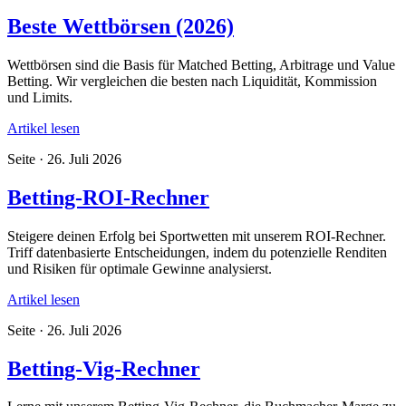
Beste Wettbörsen (2026)
Wettbörsen sind die Basis für Matched Betting, Arbitrage und Value
Betting. Wir vergleichen die besten nach Liquidität, Kommission
und Limits.
Artikel lesen
Seite
·
26. Juli 2026
Betting-ROI-Rechner
Steigere deinen Erfolg bei Sportwetten mit unserem ROI-Rechner.
Triff datenbasierte Entscheidungen, indem du potenzielle Renditen
und Risiken für optimale Gewinne analysierst.
Artikel lesen
Seite
·
26. Juli 2026
Betting-Vig-Rechner