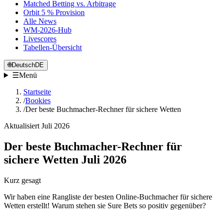
Matched Betting vs. Arbitrage
Orbit 5 % Provision
Alle News
WM-2026-Hub
Livescores
Tabellen-Übersicht
🌐
Deutsch
DE
☰
Menü
Startseite
/
Bookies
/
Der beste Buchmacher-Rechner für sichere Wetten
Aktualisiert Juli 2026
Der beste Buchmacher-Rechner für
sichere Wetten Juli 2026
Kurz gesagt
Wir haben eine Rangliste der besten Online-Buchmacher für sichere
Wetten erstellt! Warum stehen sie Sure Bets so positiv gegenüber?