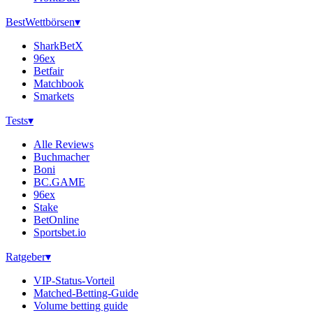
Best
Wettbörsen
▾
SharkBetX
96ex
Betfair
Matchbook
Smarkets
Tests
▾
Alle Reviews
Buchmacher
Boni
BC.GAME
96ex
Stake
BetOnline
Sportsbet.io
Ratgeber
▾
VIP-Status-Vorteil
Matched-Betting-Guide
Volume betting guide