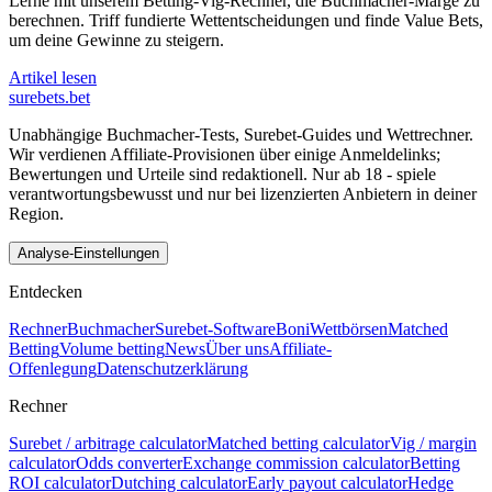
Lerne mit unserem Betting-Vig-Rechner, die Buchmacher-Marge zu
berechnen. Triff fundierte Wettentscheidungen und finde Value Bets,
um deine Gewinne zu steigern.
Artikel lesen
surebets
.bet
Unabhängige Buchmacher-Tests, Surebet-Guides und Wettrechner.
Wir verdienen Affiliate-Provisionen über einige Anmeldelinks;
Bewertungen und Urteile sind redaktionell. Nur ab 18 - spiele
verantwortungsbewusst und nur bei lizenzierten Anbietern in deiner
Region.
Analyse-Einstellungen
Entdecken
Rechner
Buchmacher
Surebet-Software
Boni
Wettbörsen
Matched
Betting
Volume betting
News
Über uns
Affiliate-
Offenlegung
Datenschutzerklärung
Rechner
Surebet / arbitrage calculator
Matched betting calculator
Vig / margin
calculator
Odds converter
Exchange commission calculator
Betting
ROI calculator
Dutching calculator
Early payout calculator
Hedge