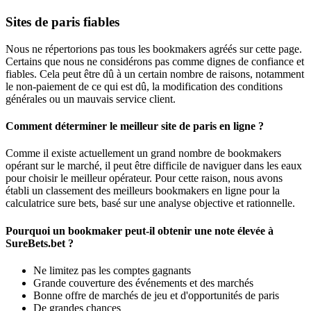
Sites de paris fiables
Nous ne répertorions pas tous les bookmakers agréés sur cette page.
Certains que nous ne considérons pas comme dignes de confiance et
fiables. Cela peut être dû à un certain nombre de raisons, notamment
le non-paiement de ce qui est dû, la modification des conditions
générales ou un mauvais service client.
Comment déterminer le meilleur site de paris en ligne ?
Comme il existe actuellement un grand nombre de bookmakers
opérant sur le marché, il peut être difficile de naviguer dans les eaux
pour choisir le meilleur opérateur. Pour cette raison, nous avons
établi un classement des meilleurs bookmakers en ligne pour la
calculatrice sure bets, basé sur une analyse objective et rationnelle.
Pourquoi un bookmaker peut-il obtenir une note élevée à
SureBets.bet ?
Ne limitez pas les comptes gagnants
Grande couverture des événements et des marchés
Bonne offre de marchés de jeu et d'opportunités de paris
De grandes chances