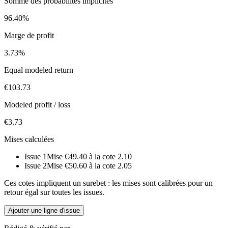
Somme des probabilités implicites
96.40%
Marge de profit
3.73%
Equal modeled return
€103.73
Modeled profit / loss
€3.73
Mises calculées
Issue 1
Mise €49.40 à la cote 2.10
Issue 2
Mise €50.60 à la cote 2.05
Ces cotes impliquent un surebet : les mises sont calibrées pour un
retour égal sur toutes les issues.
Ajouter une ligne d'issue