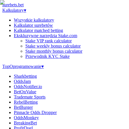
surebets
.bet
Kalkulatory
▾
Wszystkie kalkulatory
Kalkulator surebetów
Kalkulator matched betting
Ekskluzywne narzędzia Stake.com
Stake VIP rank calculator
Stake weekly bonus calculator
Stake monthly bonus calculator
Przewodnik KYC Stake
Top
Oprogramowanie
▾
Sharkbetting
OddsJam
OddsNotifier.io
BetOnValue
Trademate Sports
RebelBetting
BetBurger
Pinnacle Odds Dropper
OddsMonkey
BreakingBet
ProfitDuel