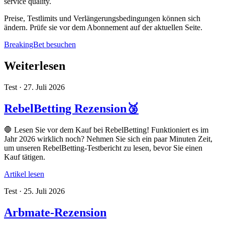
service quality.
Preise, Testlimits und Verlängerungsbedingungen können sich
ändern. Prüfe sie vor dem Abonnement auf der aktuellen Seite.
BreakingBet besuchen
Weiterlesen
Test
·
27. Juli 2026
RebelBetting Rezension🥉
🛑 Lesen Sie vor dem Kauf bei RebelBetting! Funktioniert es im
Jahr 2026 wirklich noch? Nehmen Sie sich ein paar Minuten Zeit,
um unseren RebelBetting-Testbericht zu lesen, bevor Sie einen
Kauf tätigen.
Artikel lesen
Test
·
25. Juli 2026
Arbmate-Rezension