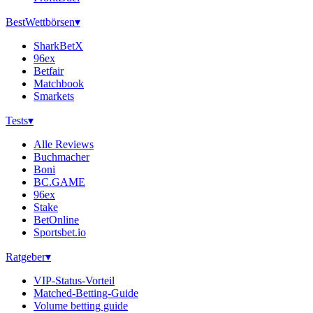
Best
Wettbörsen
▾
SharkBetX
96ex
Betfair
Matchbook
Smarkets
Tests
▾
Alle Reviews
Buchmacher
Boni
BC.GAME
96ex
Stake
BetOnline
Sportsbet.io
Ratgeber
▾
VIP-Status-Vorteil
Matched-Betting-Guide
Volume betting guide