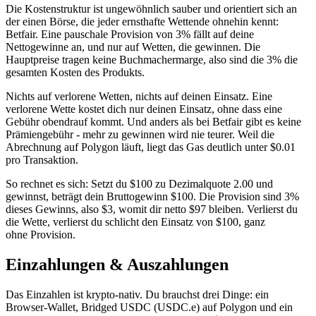
Die Kostenstruktur ist ungewöhnlich sauber und orientiert sich an
der einen Börse, die jeder ernsthafte Wettende ohnehin kennt:
Betfair. Eine pauschale Provision von 3% fällt auf deine
Nettogewinne an, und nur auf Wetten, die gewinnen. Die
Hauptpreise tragen keine Buchmachermarge, also sind die 3% die
gesamten Kosten des Produkts.
Nichts auf verlorene Wetten, nichts auf deinen Einsatz. Eine
verlorene Wette kostet dich nur deinen Einsatz, ohne dass eine
Gebühr obendrauf kommt. Und anders als bei Betfair gibt es keine
Prämiengebühr - mehr zu gewinnen wird nie teurer. Weil die
Abrechnung auf Polygon läuft, liegt das Gas deutlich unter $0.01
pro Transaktion.
So rechnet es sich: Setzt du $100 zu Dezimalquote 2.00 und
gewinnst, beträgt dein Bruttogewinn $100. Die Provision sind 3%
dieses Gewinns, also $3, womit dir netto $97 bleiben. Verlierst du
die Wette, verlierst du schlicht den Einsatz von $100, ganz
ohne Provision.
Einzahlungen & Auszahlungen
Das Einzahlen ist krypto-nativ. Du brauchst drei Dinge: ein
Browser-Wallet, Bridged USDC (USDC.e) auf Polygon und ein