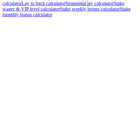
calculator
Lay to back calculator
Sequential lay calculator
Stake
wager & VIP level calculator
Stake weekly bonus calculator
Stake
monthly bonus calculator