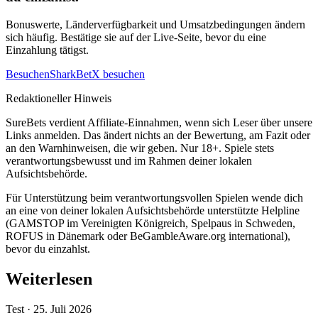
Bonuswerte, Länderverfügbarkeit und Umsatzbedingungen ändern
sich häufig. Bestätige sie auf der Live-Seite, bevor du eine
Einzahlung tätigst.
Besuchen
SharkBetX besuchen
Redaktioneller Hinweis
SureBets verdient Affiliate-Einnahmen, wenn sich Leser über unsere
Links anmelden. Das ändert nichts an der Bewertung, am Fazit oder
an den Warnhinweisen, die wir geben. Nur 18+. Spiele stets
verantwortungsbewusst und im Rahmen deiner lokalen
Aufsichtsbehörde.
Für Unterstützung beim verantwortungsvollen Spielen wende dich
an eine von deiner lokalen Aufsichtsbehörde unterstützte Helpline
(GAMSTOP im Vereinigten Königreich, Spelpaus in Schweden,
ROFUS in Dänemark oder BeGambleAware.org international),
bevor du einzahlst.
Weiterlesen
Test
·
25. Juli 2026