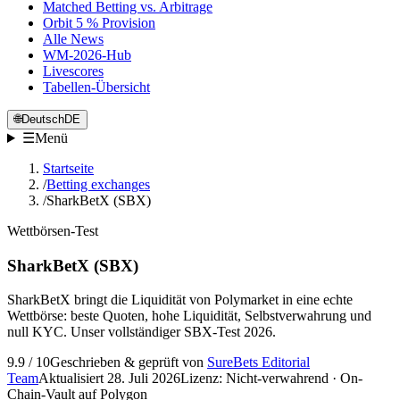
Matched Betting vs. Arbitrage
Orbit 5 % Provision
Alle News
WM-2026-Hub
Livescores
Tabellen-Übersicht
🌐
Deutsch
DE
☰
Menü
Startseite
/
Betting exchanges
/
SharkBetX (SBX)
Wettbörsen-Test
SharkBetX (SBX)
SharkBetX bringt die Liquidität von Polymarket in eine echte
Wettbörse: beste Quoten, hohe Liquidität, Selbstverwahrung und
null KYC. Unser vollständiger SBX-Test 2026.
9.9 / 10
Geschrieben & geprüft von
SureBets Editorial
Team
Aktualisiert 28. Juli 2026
Lizenz
:
Nicht-verwahrend · On-
Chain-Vault auf Polygon