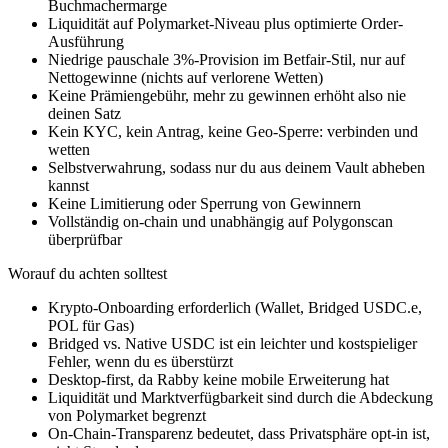
Buchmachermarge
Liquidität auf Polymarket-Niveau plus optimierte Order-
Ausführung
Niedrige pauschale 3%-Provision im Betfair-Stil, nur auf
Nettogewinne (nichts auf verlorene Wetten)
Keine Prämiengebühr, mehr zu gewinnen erhöht also nie
deinen Satz
Kein KYC, kein Antrag, keine Geo-Sperre: verbinden und
wetten
Selbstverwahrung, sodass nur du aus deinem Vault abheben
kannst
Keine Limitierung oder Sperrung von Gewinnern
Vollständig on-chain und unabhängig auf Polygonscan
überprüfbar
Worauf du achten solltest
Krypto-Onboarding erforderlich (Wallet, Bridged USDC.e,
POL für Gas)
Bridged vs. Native USDC ist ein leichter und kostspieliger
Fehler, wenn du es überstürzt
Desktop-first, da Rabby keine mobile Erweiterung hat
Liquidität und Marktverfügbarkeit sind durch die Abdeckung
von Polymarket begrenzt
On-Chain-Transparenz bedeutet, dass Privatsphäre opt-in ist,