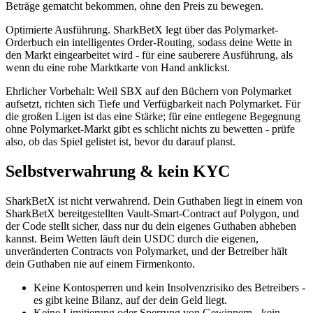
Beträge gematcht bekommen, ohne den Preis zu bewegen.
Optimierte Ausführung. SharkBetX legt über das Polymarket-
Orderbuch ein intelligentes Order-Routing, sodass deine Wette in
den Markt eingearbeitet wird - für eine sauberere Ausführung, als
wenn du eine rohe Marktkarte von Hand anklickst.
Ehrlicher Vorbehalt: Weil SBX auf den Büchern von Polymarket
aufsetzt, richten sich Tiefe und Verfügbarkeit nach Polymarket. Für
die großen Ligen ist das eine Stärke; für eine entlegene Begegnung
ohne Polymarket-Markt gibt es schlicht nichts zu bewetten - prüfe
also, ob das Spiel gelistet ist, bevor du darauf planst.
Selbstverwahrung & kein KYC
SharkBetX ist nicht verwahrend. Dein Guthaben liegt in einem von
SharkBetX bereitgestellten Vault-Smart-Contract auf Polygon, und
der Code stellt sicher, dass nur du dein eigenes Guthaben abheben
kannst. Beim Wetten läuft dein USDC durch die eigenen,
unveränderten Contracts von Polymarket, und der Betreiber hält
dein Guthaben nie auf einem Firmenkonto.
Keine Kontosperren und kein Insolvenzrisiko des Betreibers -
es gibt keine Bilanz, auf der dein Geld liegt.
Keine Limitierung oder Sperrung von Gewinnern - kein