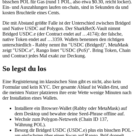
bisschen POL für Gas (rund 1 POL, also etwa $0.30, reicht locker).
Ein- und Auszahlungen laufen on-chain, sind in Sekunden da und
kosten Bruchteile eines Cents.
Die mit Abstand größte Falle ist der Unterschied zwischen Bridged
und Native USDC auf Polygon. Der SharkBetX-Vault nimmt
Bridged USDC.e (der Contract endet auf …4174); der falsche,
native Token endet auf …3359. Wallets benennen den richtigen
unterschiedlich - Rabby nennt ihn "USDC (Bridged)", MetaMask
zeigt "USDC.e", Rango listet "USDC (PoS)". Bring Token, Chain
und Contract jedes Mal exakt zur Deckung.
So legst du los
Eine Registrierung im klassischen Sinn gibt es nicht, also kein
Formular und kein KYC. Der gesamte Ablauf ist Wallet-first, und
die meisten Nutzer platzieren ihre erste Wette wenige Minuten nach
der Installation eines Wallets.
Installiere ein Browser-Wallet (Rabby oder MetaMask) auf
dem Desktop und bewahre deine Seed-Phrase offline auf.
Wechsle zum Polygon-Netzwerk (Chain ID 137,
Währung POL).
Besorg dir Bridged USDC (USDC.e) plus ein bisschen POL -
am einfachsten über einen Swap auf Rango. Prüf doppelt,