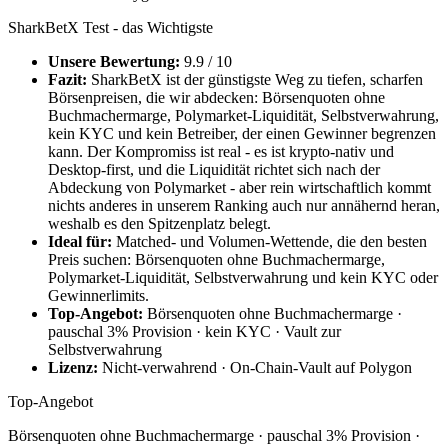
SharkBetX Test - das Wichtigste
Unsere Bewertung
:
9.9 / 10
Fazit
:
SharkBetX ist der günstigste Weg zu tiefen, scharfen
Börsenpreisen, die wir abdecken: Börsenquoten ohne
Buchmachermarge, Polymarket-Liquidität, Selbstverwahrung,
kein KYC und kein Betreiber, der einen Gewinner begrenzen
kann. Der Kompromiss ist real - es ist krypto-nativ und
Desktop-first, und die Liquidität richtet sich nach der
Abdeckung von Polymarket - aber rein wirtschaftlich kommt
nichts anderes in unserem Ranking auch nur annähernd heran,
weshalb es den Spitzenplatz belegt.
Ideal für
:
Matched- und Volumen-Wettende, die den besten
Preis suchen: Börsenquoten ohne Buchmachermarge,
Polymarket-Liquidität, Selbstverwahrung und kein KYC oder
Gewinnerlimits.
Top-Angebot
:
Börsenquoten ohne Buchmachermarge ·
pauschal 3% Provision · kein KYC · Vault zur
Selbstverwahrung
Lizenz
:
Nicht-verwahrend · On-Chain-Vault auf Polygon
Top-Angebot
Börsenquoten ohne Buchmachermarge · pauschal 3% Provision ·