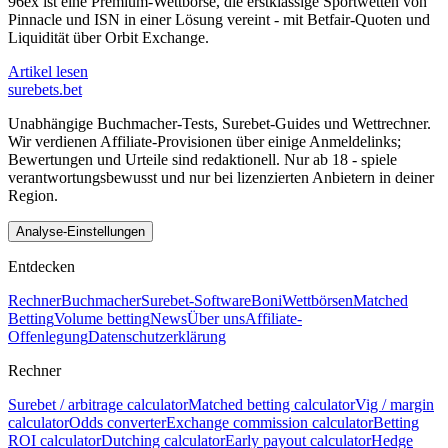
96ex ist eine Premium-Wettbörse, die erstklassige Sportwetten von
Pinnacle und ISN in einer Lösung vereint - mit Betfair-Quoten und
Liquidität über Orbit Exchange.
Artikel lesen
surebets
.bet
Unabhängige Buchmacher-Tests, Surebet-Guides und Wettrechner.
Wir verdienen Affiliate-Provisionen über einige Anmeldelinks;
Bewertungen und Urteile sind redaktionell. Nur ab 18 - spiele
verantwortungsbewusst und nur bei lizenzierten Anbietern in deiner
Region.
Analyse-Einstellungen
Entdecken
Rechner
Buchmacher
Surebet-Software
Boni
Wettbörsen
Matched
Betting
Volume betting
News
Über uns
Affiliate-
Offenlegung
Datenschutzerklärung
Rechner
Surebet / arbitrage calculator
Matched betting calculator
Vig / margin
calculator
Odds converter
Exchange commission calculator
Betting
ROI calculator
Dutching calculator
Early payout calculator
Hedge