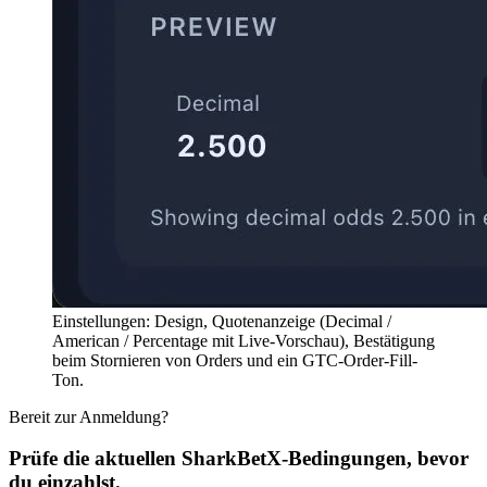
Einstellungen: Design, Quotenanzeige (Decimal /
American / Percentage mit Live-Vorschau), Bestätigung
beim Stornieren von Orders und ein GTC-Order-Fill-
Ton.
Bereit zur Anmeldung?
Prüfe die aktuellen SharkBetX-Bedingungen, bevor
du einzahlst.