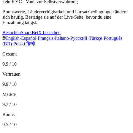
kein KYC · Vault zur Selbstverwahrung
Bonuswerte, Länderverfügbarkeit und Umsatzbedingungen ändern
sich häufig. Bestätige sie auf der Live-Seite, bevor du eine
Einzahlung tätigst.
Besuchen
SharkBetX besuchen
🌐
English
·
Español
·
Français
·
Italiano
·
Русский
·
Türkçe
·
Português
(BR)
·
Polski
·
हिन्दी
Gesamt
9.9 / 10
Vertrauen
9.9 / 10
Märkte
9.7 / 10
Bonus
9.5 / 10