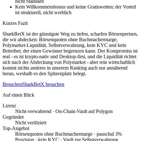
nicht Standard
Kein Willkommensbonus und keine Gratiswetten; der Vorteil
ist strukturell, nicht werblich
Kurzes Fazit
SharkBetX ist der günstigste Weg zu tiefen, scharfen Börsenpreisen,
die wir abdecken: Börsenquoten ohne Buchmachermarge,
Polymarket-Liquidität, Selbstverwahrung, kein KYC und kein
Betreiber, der einen Gewinner begrenzen kann. Der Kompromiss ist
real - es ist krypto-nativ und Desktop-first, und die Liquidität richtet
sich nach der Abdeckung von Polymarket - aber rein wirtschaftlich
kommt nichts anderes in unserem Ranking auch nur annähernd
heran, weshalb es den Spitzenplatz belegt.
Besuchen
SharkBetX besuchen
Auf einen Blick
Lizenz
Nicht-verwahrend · On-Chain-Vault auf Polygon
Gegründet
Nicht verifiziert
Top-Angebot
Börsenquoten ohne Buchmachermarge · pauschal 3%
Provision · kein KYC · Vault zur Selbstverwahrung