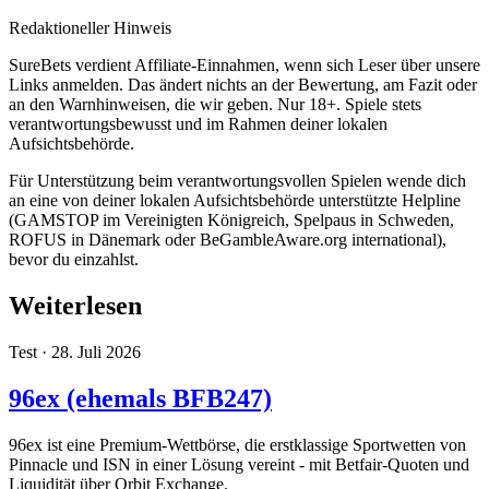
Redaktioneller Hinweis
SureBets verdient Affiliate-Einnahmen, wenn sich Leser über unsere
Links anmelden. Das ändert nichts an der Bewertung, am Fazit oder
an den Warnhinweisen, die wir geben. Nur 18+. Spiele stets
verantwortungsbewusst und im Rahmen deiner lokalen
Aufsichtsbehörde.
Für Unterstützung beim verantwortungsvollen Spielen wende dich
an eine von deiner lokalen Aufsichtsbehörde unterstützte Helpline
(GAMSTOP im Vereinigten Königreich, Spelpaus in Schweden,
ROFUS in Dänemark oder BeGambleAware.org international),
bevor du einzahlst.
Weiterlesen
Test
·
28. Juli 2026
96ex (ehemals BFB247)
96ex ist eine Premium-Wettbörse, die erstklassige Sportwetten von
Pinnacle und ISN in einer Lösung vereint - mit Betfair-Quoten und
Liquidität über Orbit Exchange.