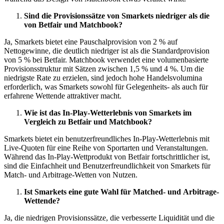
Sind die Provisionssätze von Smarkets niedriger als die
von Betfair und Matchbook?
Ja, Smarkets bietet eine Pauschalprovision von 2 % auf
Nettogewinne, die deutlich niedriger ist als die Standardprovision
von 5 % bei Betfair. Matchbook verwendet eine volumenbasierte
Provisionsstruktur mit Sätzen zwischen 1,5 % und 4 %. Um die
niedrigste Rate zu erzielen, sind jedoch hohe Handelsvolumina
erforderlich, was Smarkets sowohl für Gelegenheits- als auch für
erfahrene Wettende attraktiver macht.
Wie ist das In-Play-Wetterlebnis von Smarkets im
Vergleich zu Betfair und Matchbook?
Smarkets bietet ein benutzerfreundliches In-Play-Wetterlebnis mit
Live-Quoten für eine Reihe von Sportarten und Veranstaltungen.
Während das In-Play-Wettprodukt von Betfair fortschrittlicher ist,
sind die Einfachheit und Benutzerfreundlichkeit von Smarkets für
Match- und Arbitrage-Wetten von Nutzen.
Ist Smarkets eine gute Wahl für Matched- und Arbitrage-
Wettende?
Ja, die niedrigen Provisionssätze, die verbesserte Liquidität und die