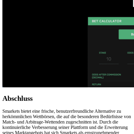
Abschluss
Smarkets bietet eine frische, benutzerfreundliche Alternative zu
herkömmlichen Wettbörsen, die auf die besonderen Bedürfnisse von
Match- und Arbitrage-Wettenden zugeschnitten ist. Durch die
kontinuierliche Verbesserung seiner Plattform und die Erweiterung
seines Marktangebots hat sich Smarkets als ernstzunehmender