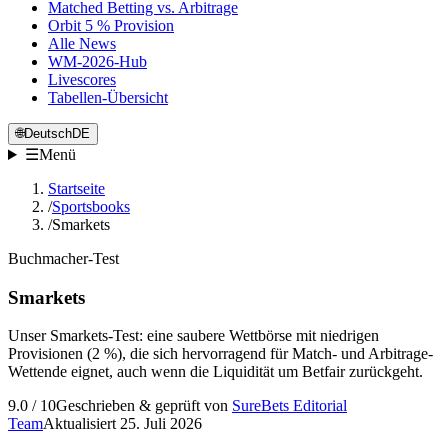
Matched Betting vs. Arbitrage
Orbit 5 % Provision
Alle News
WM-2026-Hub
Livescores
Tabellen-Übersicht
🌐
Deutsch
DE
☰
Menü
Startseite
/
Sportsbooks
/
Smarkets
Buchmacher-Test
Smarkets
Unser Smarkets-Test: eine saubere Wettbörse mit niedrigen
Provisionen (2 %), die sich hervorragend für Match- und Arbitrage-
Wettende eignet, auch wenn die Liquidität um Betfair zurückgeht.
9.0 / 10
Geschrieben & geprüft von
SureBets Editorial
Team
Aktualisiert 25. Juli 2026