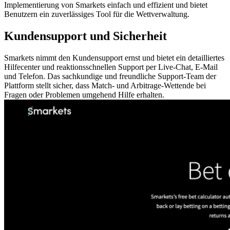
Implementierung von Smarkets einfach und effizient und bietet
Benutzern ein zuverlässiges Tool für die Wettverwaltung.
Kundensupport und Sicherheit
Smarkets nimmt den Kundensupport ernst und bietet ein detailliertes
Hilfecenter und reaktionsschnellen Support per Live-Chat, E-Mail
und Telefon. Das sachkundige und freundliche Support-Team der
Plattform stellt sicher, dass Match- und Arbitrage-Wettende bei
Fragen oder Problemen umgehend Hilfe erhalten.