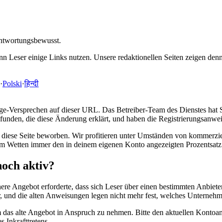
rantwortungsbewusst.
wenn Leser einige Links nutzen. Unsere redaktionellen Seiten zeigen
·
Polski
·
हिन्दी
ge-Versprechen auf dieser URL. Das Betreiber-Team des Dienstes hat Su
unden, die diese Änderung erklärt, und haben die Registrierungsanweisun
diese Seite beworben. Wir profitieren unter Umständen von kommerziel
em Wetten immer den in deinem eigenen Konto angezeigten Prozentsatz
noch aktiv?
ere Angebot erforderte, dass sich Leser über einen bestimmten Anbieter
er, und die alten Anweisungen legen nicht mehr fest, welches Unterneh
as alte Angebot in Anspruch zu nehmen. Bitte den aktuellen Kontoanbi
 Inkrafttretens.