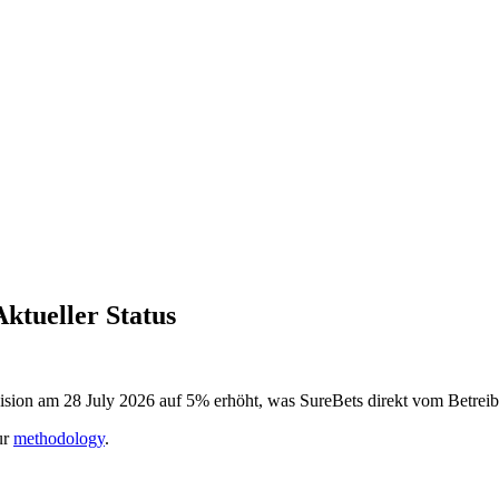
ktueller Status
vision am 28 July 2026 auf 5% erhöht, was SureBets direkt vom Betreib
ur
methodology
.