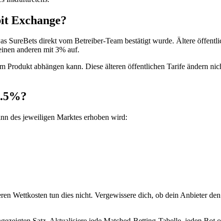
bit Exchange?
 SureBets direkt vom Betreiber-Team bestätigt wurde. Ältere öffentl
einen anderen mit 3% auf.
 Produkt abhängen kann. Diese älteren öffentlichen Tarife ändern nic
2.5%?
nn des jeweiligen Marktes erhoben wird:
deren Wettkosten tun dies nicht. Vergewissere dich, ob dein Anbieter d
ezeigten Satz. Aktualisiere jede Matched-Betting-Tabelle, jeden Bot 