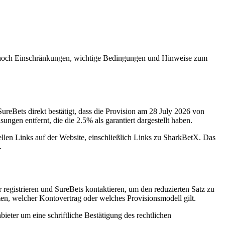
 dennoch Einschränkungen, wichtige Bedingungen und Hinweise zum
reBets direkt bestätigt, dass die Provision am 28 July 2026 von
gen entfernt, die die 2.5% als garantiert dargestellt haben.
len Links auf der Website, einschließlich Links zu SharkBetX. Das
.
 registrieren und SureBets kontaktieren, um den reduzierten Satz zu
men, welcher Kontovertrag oder welches Provisionsmodell gilt.
eter um eine schriftliche Bestätigung des rechtlichen