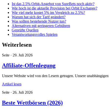
Ist das 2.5% Orbit-Angebot von SureBets noch aktiv?
Wie hoch ist die aktuelle Provision bei Orbit Exchange?
Wie viel mehr kostet 5% im Vergleich zu 2.5%?
Warum hat sich der Tarif geändert?
Was sollten bestehende Nutzer tun?
Alternativen mit geringeren Gebühren
Geprüfte Quellen
Verantwortungsvolles Spielen
Weiterlesen
Seite
·
29. Juli 2026
Affiliate-Offenlegung
Unsere Website wird von den Lesern getragen. Unsere unabhängigen Re
Artikel lesen
Seite
·
26. Juli 2026
Beste Wettbörsen (2026)