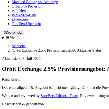
Matched Betting vs. Arbitrage
Orbit 5 % Provision
Alle News
WM-2026-Hub
Livescores
Tabellen-Übersicht
🌐
Deutsch
DE
☰
Menü
Startseite
/
Orbit Exchange 2.5% Provisionsangebot: Aktueller Status
Aktualisiert 28. Juli 2026
Orbit Exchange 2.5% Provisionsangebot: A
Kurz gesagt
Das ehemalige 2.5%-Angebot ist nicht mehr gültig. Orbit hat die Pro
Written and reviewed by
SureBets Editorial Team
. Reviewed using o
Geschrieben & geprüft von